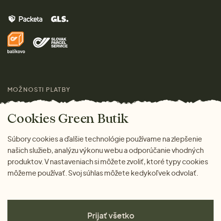
Muži
Vrátenie tovaru zdarma
Značky
Domov
Doprava a platba
Pre médiá
Darčeky
Výhody nákupu u nás
Láskavý magazín
MOŽNOSTI PLATBY
Cookies Green Butik
Súbory cookies a ďalšie technológie používame na zlepšenie
našich služieb, analýzu výkonu webu a odporúčanie vhodných
produktov. V nastaveniach si môžete zvoliť, ktoré typy cookies
môžeme používať. Svoj súhlas môžete kedykoľvek odvolať.
Prijať všetko