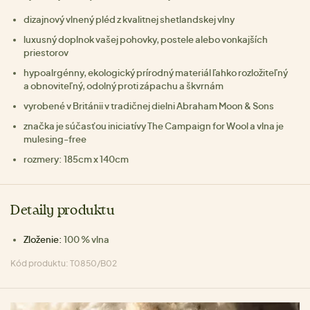
dizajnový vlnený pléd z kvalitnej shetlandskej vlny
luxusný doplnok vašej pohovky, postele alebo vonkajších
priestorov
hypoalrgénny, ekologický prírodný materiál ľahko rozložiteľný
a obnoviteľný, odolný proti zápachu a škvrnám
vyrobené v Británii v tradičnej dielni Abraham Moon & Sons
značka je súčasťou iniciatívy The Campaign for Wool a vlna je
mulesing-free
rozmery: 185cm x 140cm
Detaily produktu
Zloženie:
100 % vlna
Kód produktu: T0850/B02