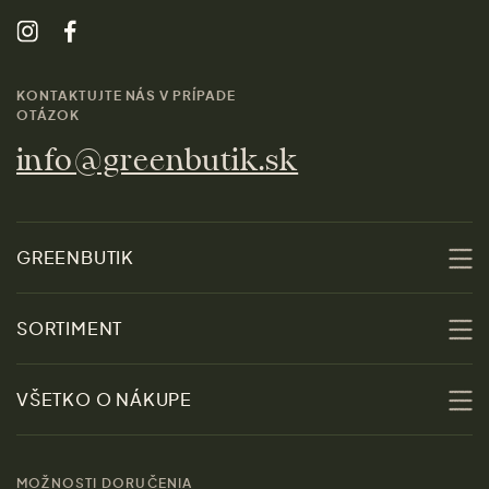
KONTAKTUJTE NÁS V PRÍPADE
OTÁZOK
info@greenbutik.sk
GREENBUTIK
O nás
SORTIMENT
Udržateľnosť
Zľavy
VŠETKO O NÁKUPE
Materiály
Ženy
Sprievodca veľkosťami
Kontakt
MOŽNOSTI DORUČENIA