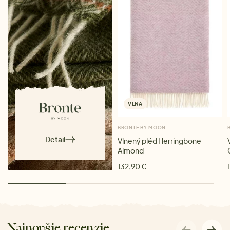
VLNA
BRONTE BY MOON
Detail
Vlnený pléd Herringbone
Almond
132,90 €
Najnovšie recenzie