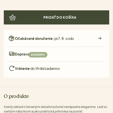
PRIDAŤ DO KOŠÍKA
Očakávané doručenie:
pi 7. 8. u vás
Doprava:
ZADARMO
Vrátenie
do 14 dní zadarmo
O produkte
Svetlý základ s červenými detailmi pôsobí nenápadne elegantne. Ladí so
svetlým nábytkom aj ako praktická prikrývka na posteľ.