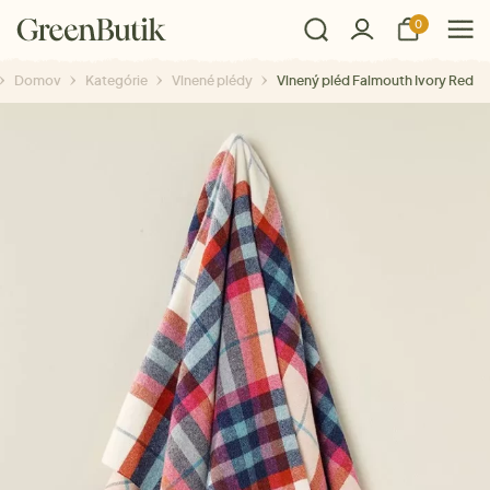
0
Domov
Kategórie
Vlnené plédy
Vlnený pléd Falmouth Ivory Red