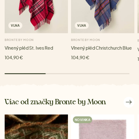
VLNA
VLNA
BRONTE BY MOON
BRONTE BY MOON
Vlnený pléd St. Ives Red
Vlnený pléd Christchurch Blue
104,90 €
104,90 €
Viac od značky Bronte by Moon
NOVINKA