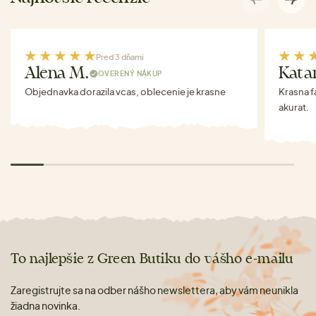
Pred 3 dňami
Alena M.
Kata
OVERENÝ NÁKUP
Objednavka dorazila vcas, oblecenie je krasne
Krasna f
akurat.
To najlepšie z Green Butiku do vášho e-mailu
Zaregistrujte sa na odber nášho newslettera, aby vám neunikla
žiadna novinka.