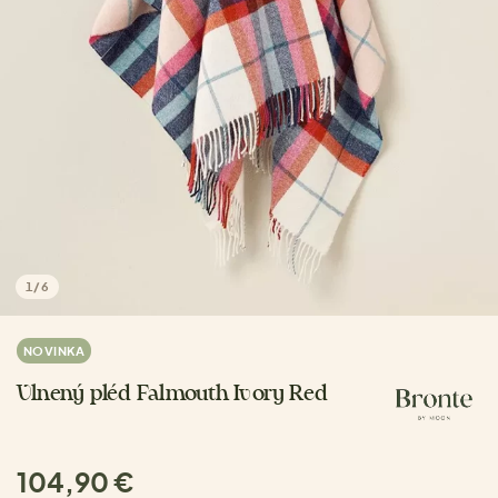
1
/
6
NOVINKA
Vlnený pléd Falmouth Ivory Red
104,90 €