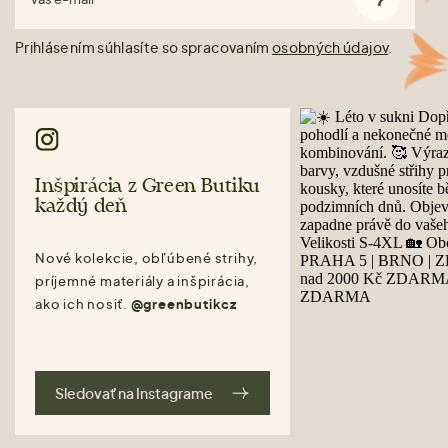
Prihlásením súhlasíte so spracovaním
osobných údajov
.
Inšpirácia z Green Butiku
každý deň
Nové kolekcie, obľúbené strihy,
príjemné materiály a inšpirácia,
ako ich nosiť.
@greenbutikcz
Sledovať na Instagrame