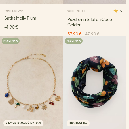
WHITE STUFF
5
WHITE STUFF
Šatka Molly Plum
Puzdro na telefón Coco
Golden
41,90 €
37,90 €
47,90 €
NOVINKA
NOVINKA
RECYKLOVANÝ NYLON
BIOBAVLNA