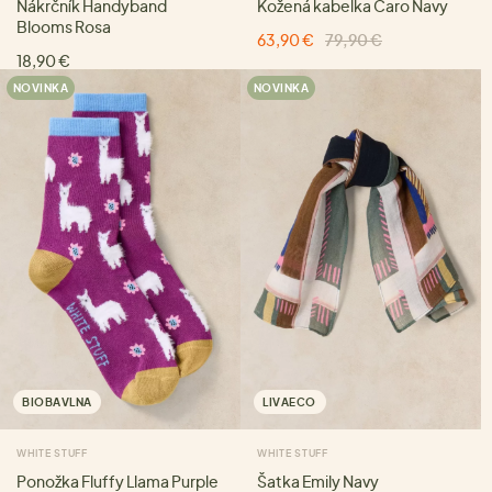
Nákrčník Handyband
Kožená kabelka Caro Navy
Blooms Rosa
63,90 €
79,90 €
18,90 €
NOVINKA
NOVINKA
BIOBAVLNA
LIVAECO
WHITE STUFF
WHITE STUFF
Ponožka Fluffy Llama Purple
Šatka Emily Navy