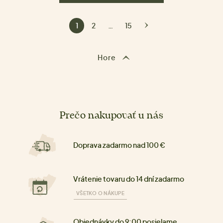
1
2
…
15
Hore
Prečo nakupovať u nás
Doprava zadarmo nad 100 €
Vrátenie tovaru do 14 dní zadarmo
VŠETKO O NÁKUPE
Objednávky do 9:00 posielame