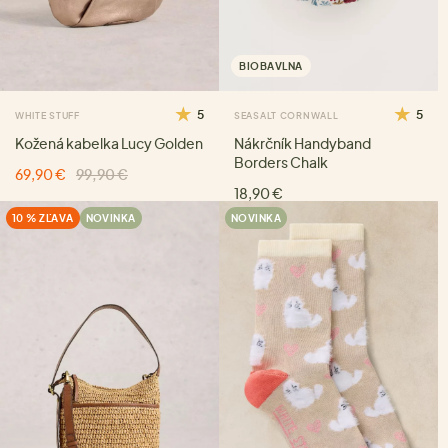
BIOBAVLNA
5
5
WHITE STUFF
SEASALT CORNWALL
Kožená kabelka Lucy Golden
Nákrčník Handyband
Borders Chalk
69,90 €
99,90 €
18,90 €
10 % ZĽAVA
NOVINKA
NOVINKA