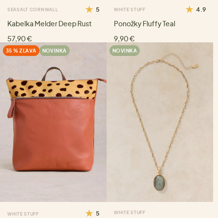
5
4.9
SEASALT CORNWALL
WHITE STUFF
Kabelka Melder Deep Rust
Ponožky Fluffy Teal
57,90 €
9,90 €
35 % ZĽAVA
NOVINKA
NOVINKA
5
WHITE STUFF
WHITE STUFF