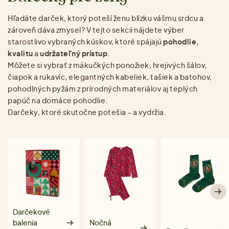
Hľadáte darček, ktorý poteší ženu blízku vášmu srdcu a
zároveň dáva zmysel? V tejto sekcii nájdete výber
starostlivo vybraných kúskov, ktoré spájajú
pohodlie
,
kvalitu
a
udržateľný prístup
.
Môžete si vybrať z mäkučkých ponožiek, hrejivých šálov,
čiapok a rukavíc, elegantných kabeliek, tašiek a batohov,
pohodlných pyžám z prírodných materiálov aj teplých
papúč na domáce pohodlie.
Darčeky, ktoré skutočne potešia – a vydržia.
Darčekové
balenia
Nočná