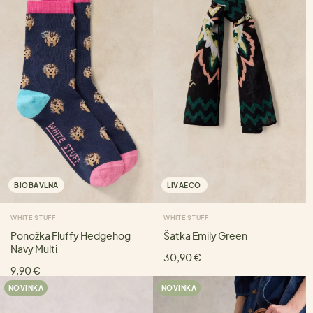
BIOBAVLNA
LIVAECO
WHITE STUFF
WHITE STUFF
Ponožka Fluffy Hedgehog
Šatka Emily Green
Navy Multi
30,90 €
9,90 €
NOVINKA
NOVINKA