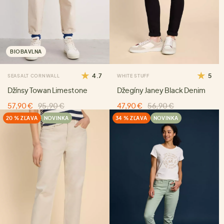
BIOBAVLNA
4.7
5
SEASALT CORNWALL
WHITE STUFF
Džínsy Towan Limestone
Džegíny Janey Black Denim
57,90 €
95,90 €
47,90 €
56,90 €
20 % ZĽAVA
NOVINKA
34 % ZĽAVA
NOVINKA