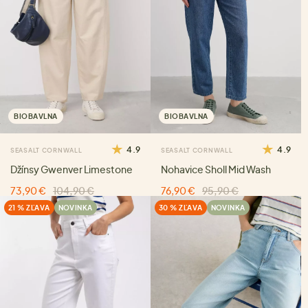
BIOBAVLNA
BIOBAVLNA
4.9
4.9
SEASALT CORNWALL
SEASALT CORNWALL
Džínsy Gwenver Limestone
Nohavice Sholl Mid Wash
73,90 €
104,90 €
76,90 €
95,90 €
21 % ZĽAVA
NOVINKA
30 % ZĽAVA
NOVINKA