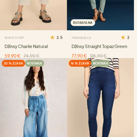
BIOBAVLNA
2.5
2
WHITE STUFF
TRANQUILLO
Džínsy Charlie Natural
Džínsy Straight Topaz Green
59,90 €
74,90 €
77,90 €
118,90 €
20 % ZĽAVA
NOVINKA
16 % ZĽAVA
NOVINKA