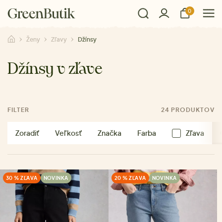
0
Ženy
Zľavy
Džínsy
Džínsy v zľave
FILTER
24 PRODUKTOV
Zoradiť
Veľkosť
Značka
Farba
Zľava
30 % ZĽAVA
NOVINKA
20 % ZĽAVA
NOVINKA