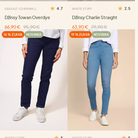
4.7
2.5
SEASALT CORNWALL
WHITE STUFF
Džínsy Towan Overdye
Džínsy Charlie Straight
66,90 €
95,90 €
63,90 €
79,90 €
16 % ZĽAVA
NOVINKA
19 % ZĽAVA
NOVINKA
5
5
WHITE STUFF
WHITE STUFF