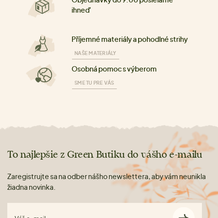
ihneď
Příjemné materiály a pohodlné strihy
NAŠE MATERIÁLY
Osobná pomoc s výberom
SME TU PRE VÁS
To najlepšie z Green Butiku do vášho e-mailu
Zaregistrujte sa na odber nášho newslettera, aby vám neunikla
žiadna novinka.