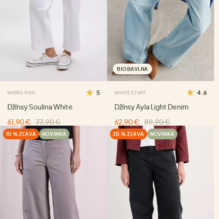
BIOBAVLNA
5
4.6
WEIRD FISH
WHITE STUFF
Džínsy Soulina White
Džínsy Ayla Light Denim
61,90 €
77,90 €
62,90 €
89,90 €
10 % ZĽAVA
NOVINKA
20 % ZĽAVA
NOVINKA