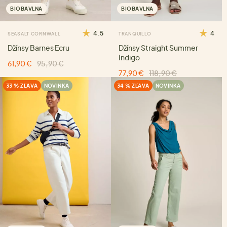
BIOBAVLNA
BIOBAVLNA
4.5
4
SEASALT CORNWALL
TRANQUILLO
Džínsy Barnes Ecru
Džínsy Straight Summer
Indigo
61,90 €
95,90 €
77,90 €
118,90 €
33 % ZĽAVA
NOVINKA
34 % ZĽAVA
NOVINKA