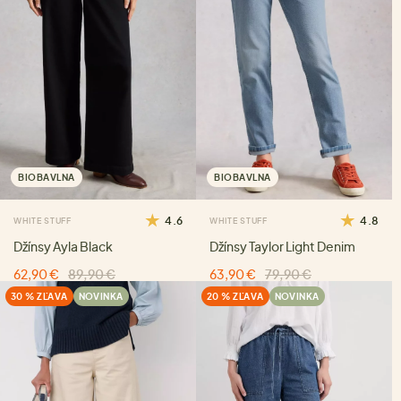
BIOBAVLNA
BIOBAVLNA
4.6
4.8
WHITE STUFF
WHITE STUFF
Džínsy Ayla Black
Džínsy Taylor Light Denim
62,90 €
89,90 €
63,90 €
79,90 €
30 % ZĽAVA
NOVINKA
20 % ZĽAVA
NOVINKA