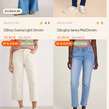
BIOBAVLNA
4.5
5
WHITE STUFF
WHITE STUFF
Džínsy Sasha Light Denim
Džegíny Janey Mid Denim
79,90 €
99,90 €
47,90 €
56,90 €
35 % ZĽAVA
NOVINKA
34 % ZĽAVA
NOVINKA