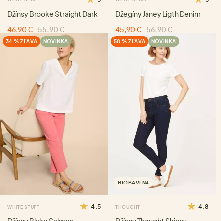
Džínsy Brooke Straight Dark
Džegíny Janey Ligth Denim
46,90 €
55,90 €
45,90 €
56,90 €
34 % ZĽAVA
NOVINKA
50 % ZĽAVA
NOVINKA
BIOBAVLNA
4.5
4.8
WHITE STUFF
THOUGHT
Džínsy Blake Salmon
Džínsy Thought Skinny