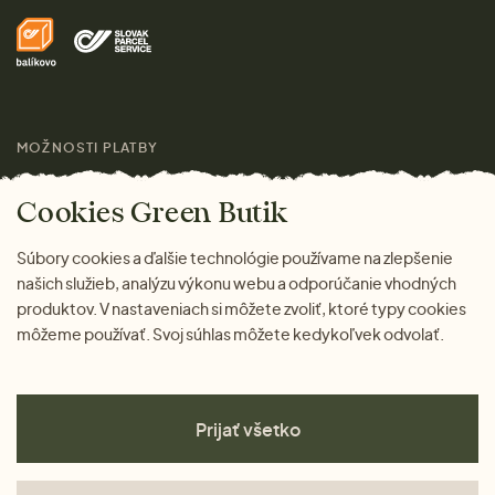
Domov
Doprava a platba
Pre médiá
Darčeky
Výhody nákupu u nás
Láskavý magazín
MOŽNOSTI PLATBY
Cookies Green Butik
Súbory cookies a ďalšie technológie používame na zlepšenie
našich služieb, analýzu výkonu webu a odporúčanie vhodných
produktov. V nastaveniach si môžete zvoliť, ktoré typy cookies
môžeme používať. Svoj súhlas môžete kedykoľvek odvolať.
Prijať všetko