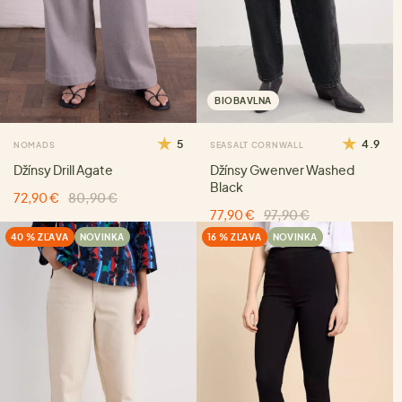
BIOBAVLNA
5
4.9
NOMADS
SEASALT CORNWALL
Džínsy Drill Agate
Džínsy Gwenver Washed
Black
72,90 €
80,90 €
77,90 €
97,90 €
40 % ZĽAVA
NOVINKA
16 % ZĽAVA
NOVINKA