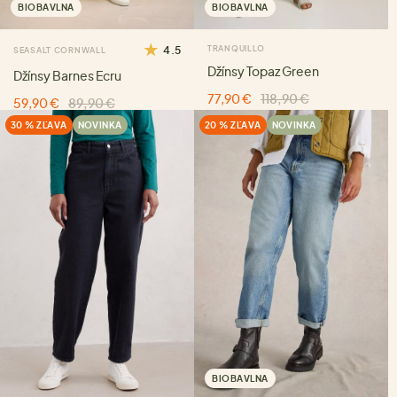
BIOBAVLNA
BIOBAVLNA
4.5
TRANQUILLO
SEASALT CORNWALL
Džínsy Topaz Green
Džínsy Barnes Ecru
77,90 €
118,90 €
59,90 €
89,90 €
30 % ZĽAVA
NOVINKA
20 % ZĽAVA
NOVINKA
BIOBAVLNA