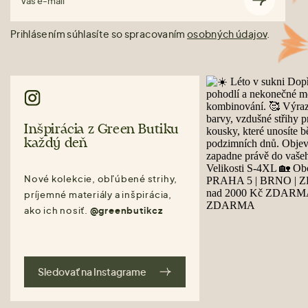
Váš e-mail
Prihlásením súhlasíte so spracovaním
osobných údajov
.
Inšpirácia z Green Butiku
každý deň
Nové kolekcie, obľúbené strihy,
príjemné materiály a inšpirácia,
ako ich nosiť.
@greenbutikcz
Sledovať na Instagrame