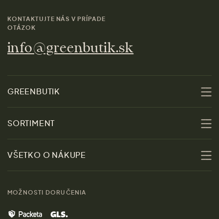
KONTAKTUJTE NÁS V PRÍPADE
OTÁZOK
info@greenbutik.sk
GREENBUTIK
O nás
SORTIMENT
Udržateľnosť
Zľavy
VŠETKO O NÁKUPE
Materiály
Ženy
Sprievodca veľkosťami
Kontakt
MOŽNOSTI DORUČENIA
Muži
Vrátenie tovaru zdarma
Značky