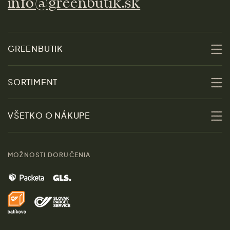
info@greenbutik.sk
GREENBUTIK
O nás
SORTIMENT
Udržateľnosť
Zľavy
VŠETKO O NÁKUPE
Materiály
Ženy
Sprievodca veľkosťami
Kontakt
MOŽNOSTI DORUČENIA
Muži
Vrátenie tovaru zdarma
Značky
Domov
Doprava a platba
Pre médiá
Darčeky
Výhody nákupu u nás
Láskavý magazín