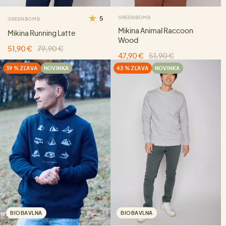
5
GREENBOMB
GREENBOMB
Mikina Animal Raccoon
Mikina Running Latte
Wood
51,90 €
79,90 €
47,90 €
51,90 €
39 % ZĽAVA
NOVINKA
43 % ZĽAVA
NOVINKA
BIOBAVLNA
BIOBAVLNA