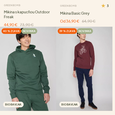
GREENBOMB
3
GREENBOMB
Mikina s kapucňou Outdoor
Mikina Basic Grey
Freak
Od 36,90 €
64,90 €
44,90 €
73,90 €
40 % ZĽAVA
NOVINKA
39 % ZĽAVA
NOVINKA
BIOBAVLNA
BIOBAVLNA