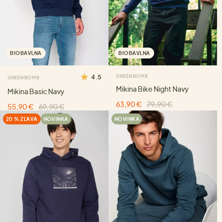
BIOBAVLNA
BIOBAVLNA
4.5
GREENBOMB
GREENBOMB
Mikina Bike Night Navy
Mikina Basic Navy
63,90 €
79,90 €
55,90 €
69,90 €
20 % ZĽAVA
NOVINKA
NOVINKA