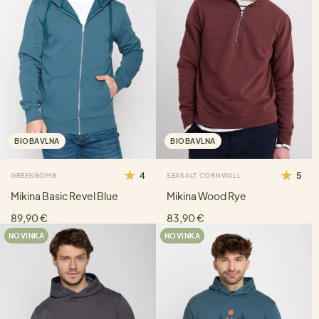
BIOBAVLNA
BIOBAVLNA
4
5
GREENBOMB
SEASALT CORNWALL
Mikina Basic Revel Blue
Mikina Wood Rye
89,90 €
83,90 €
NOVINKA
NOVINKA