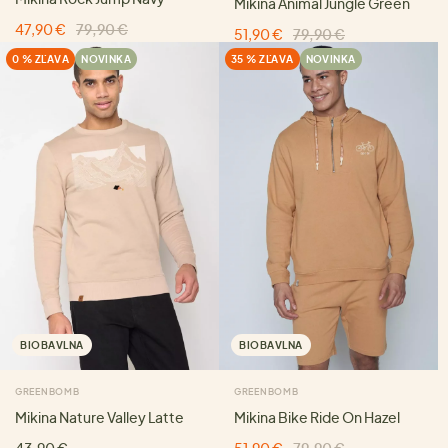
Mikina Animal Jungle Green
47,90 €
79,90 €
51,90 €
79,90 €
0 % ZĽAVA
NOVINKA
35 % ZĽAVA
NOVINKA
BIOBAVLNA
BIOBAVLNA
GREENBOMB
GREENBOMB
Mikina Nature Valley Latte
Mikina Bike Ride On Hazel