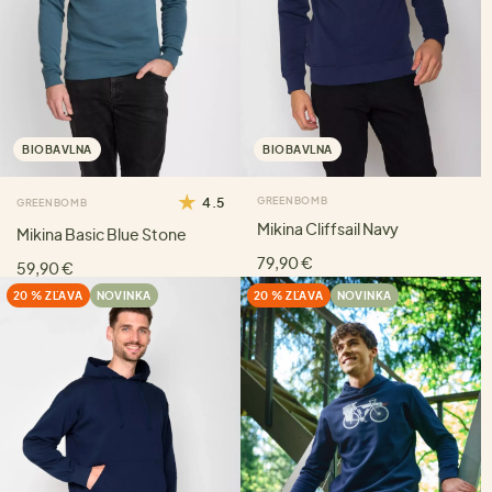
BIOBAVLNA
BIOBAVLNA
4.5
GREENBOMB
GREENBOMB
Mikina Cliffsail Navy
Mikina Basic Blue Stone
79,90 €
59,90 €
20 % ZĽAVA
NOVINKA
20 % ZĽAVA
NOVINKA