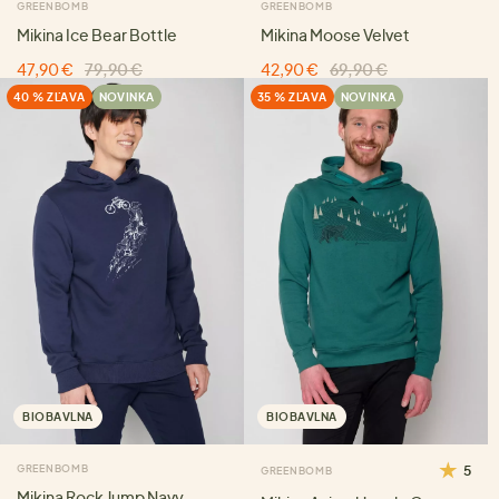
GREENBOMB
GREENBOMB
Mikina Ice Bear Bottle
Mikina Moose Velvet
47,90 €
79,90 €
42,90 €
69,90 €
40 % ZĽAVA
NOVINKA
35 % ZĽAVA
NOVINKA
BIOBAVLNA
BIOBAVLNA
GREENBOMB
5
GREENBOMB
Mikina Rock Jump Navy