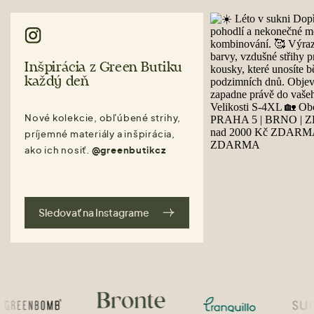
Inšpirácia z Green Butiku
každý deň
Nové kolekcie, obľúbené strihy,
príjemné materiály a inšpirácia,
ako ich nosiť.
@greenbutikcz
Sledovať na Instagrame