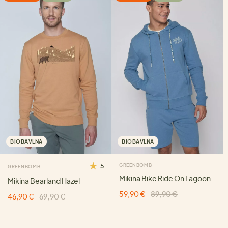
BIOBAVLNA
BIOBAVLNA
5
GREENBOMB
GREENBOMB
Mikina Bike Ride On Lagoon
Mikina Bearland Hazel
59,90 €
89,90 €
46,90 €
69,90 €