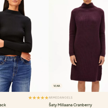
VLNA
ARMEDANGELS
lack
Šaty Millaana Cranberry