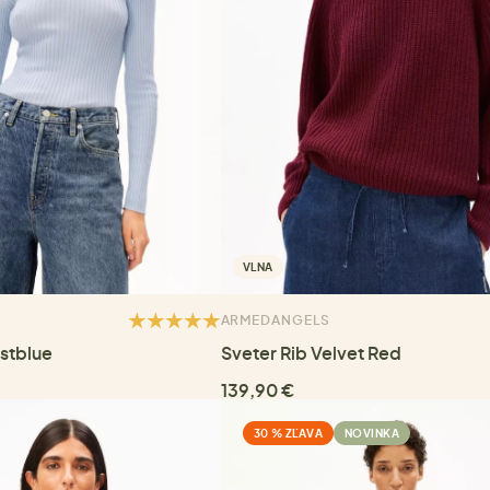
VLNA
ARMEDANGELS
istblue
Sveter Rib Velvet Red
139,90 €
30 % ZĽAVA
NOVINKA