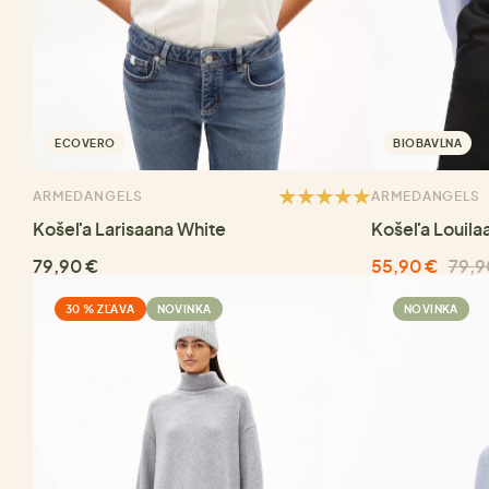
ECOVERO
BIOBAVLNA
ARMEDANGELS
ARMEDANGELS
Košeľa Larisaana White
Košeľa Louila
79,90 €
55,90 €
79,9
30 % ZĽAVA
NOVINKA
NOVINKA