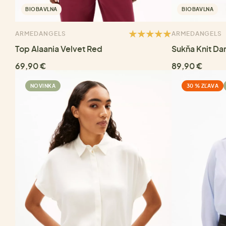
BIOBAVLNA
BIOBAVLNA
ARMEDANGELS
ARMEDANGELS
Top Alaania Velvet Red
Sukňa Knit Da
69,90 €
89,90 €
NOVINKA
30 % ZĽAVA