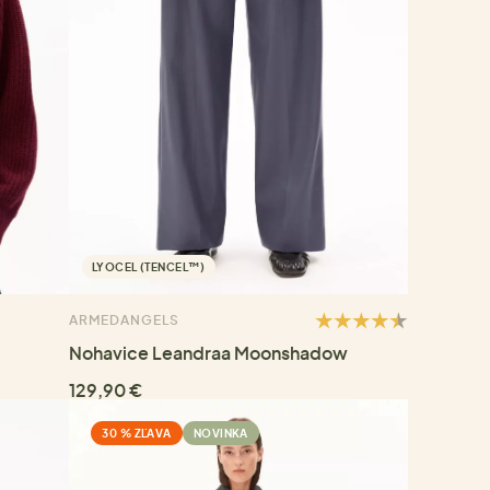
LYOCEL (TENCEL™)
ARMEDANGELS
Nohavice Leandraa Moonshadow
129,90 €
30 % ZĽAVA
NOVINKA