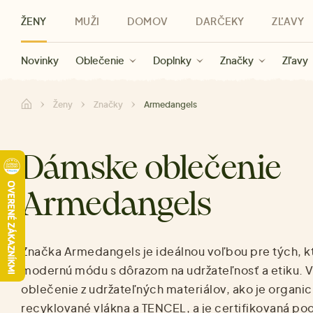
ŽENY
MUŽI
DOMOV
DARČEKY
ZĽAVY
Novinky
Novinky
Kategórie
Pre ženy
Zľavy ženy
Oblečenie
Oblečenie
Pre mužov
Značky
Zľavy muži
Doplnky
Značky
Zľavy
Darčeky pre deti
Zľavy
Značky
Pre všetký
Zľavy
Ženy
Značky
Armedangels
Dámske oblečenie
Armedangels
Značka Armedangels je ideálnou voľbou pre tých, kt
modernú módu s dôrazom na udržateľnosť a etiku. 
oblečenie z udržateľných materiálov, ako je organic
recyklované vlákna a TENCEL, a je certifikovaná po