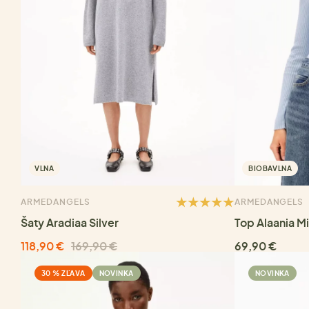
VLNA
BIOBAVLNA
ARMEDANGELS
ARMEDANGELS
Šaty Aradiaa Silver
Top Alaania M
118,90 €
169,90 €
69,90 €
30 % ZĽAVA
NOVINKA
NOVINKA