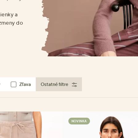
ienky a
e zmeny do
Zľava
Ostatné filtre
NOVINKA