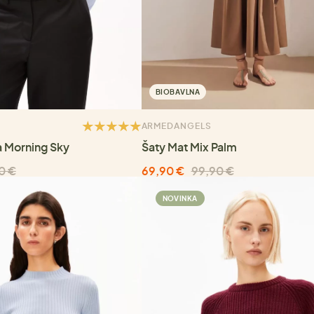
BIOBAVLNA
ARMEDANGELS
a Morning Sky
Šaty Mat Mix Palm
0 €
69,90 €
99,90 €
NOVINKA