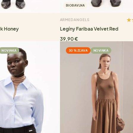
BIOBAVLNA
ARMEDANGELS
rk Honey
Legíny Faribaa Velvet Red
39,90 €
NOVINKA
30 % ZĽAVA
NOVINKA