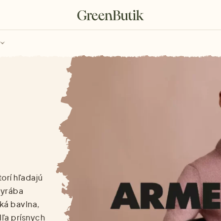
ch
Poukazy
orí hľadajú
Vyrába
ká bavlna,
dľa prísnych