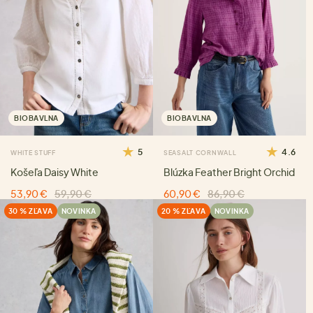
BIOBAVLNA
BIOBAVLNA
5
4.6
WHITE STUFF
SEASALT CORNWALL
Košeľa Daisy White
Blúzka Feather Bright Orchid
53,90 €
59,90 €
60,90 €
86,90 €
30 % ZĽAVA
NOVINKA
20 % ZĽAVA
NOVINKA