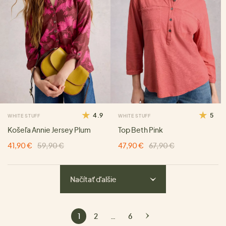
4.9
5
WHITE STUFF
WHITE STUFF
Košeľa Annie Jersey Plum
Top Beth Pink
41,90 €
59,90 €
47,90 €
67,90 €
Načítať ďalšie
1
2
…
6