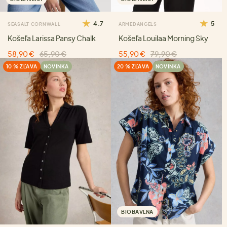
4.7
5
SEASALT CORNWALL
ARMEDANGELS
Košeľa Larissa Pansy Chalk
Košeľa Louilaa Morning Sky
58,90 €
65,90 €
55,90 €
79,90 €
10 % ZĽAVA
NOVINKA
20 % ZĽAVA
NOVINKA
BIOBAVLNA