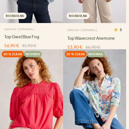
BIOBAVLNA
BIOBAVLNA
SEASALT CORNWALL
5
SEASALT CORNWALL
Top Gwel Blue Fog
Top Wavecrest Anemone
56,90 €
81,90 €
53,90 €
66,90 €
40 % ZĽAVA
NOVINKA
20 % ZĽAVA
NOVINKA