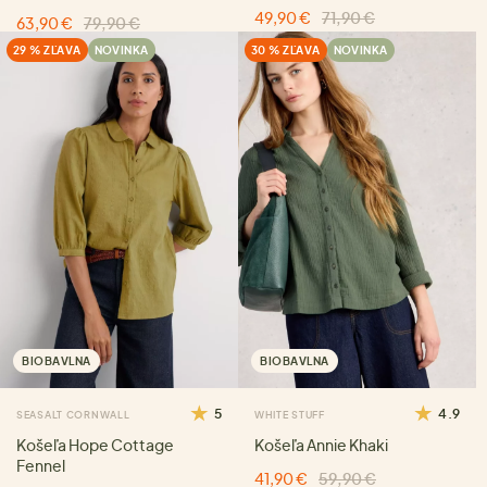
49,90 €
71,90 €
63,90 €
79,90 €
29 % ZĽAVA
NOVINKA
30 % ZĽAVA
NOVINKA
BIOBAVLNA
BIOBAVLNA
5
4.9
SEASALT CORNWALL
WHITE STUFF
Košeľa Hope Cottage
Košeľa Annie Khaki
Fennel
41,90 €
59,90 €