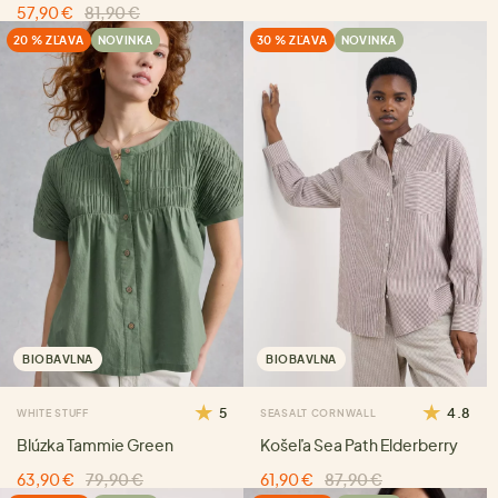
57,90 €
81,90 €
20 % ZĽAVA
NOVINKA
30 % ZĽAVA
NOVINKA
BIOBAVLNA
BIOBAVLNA
5
4.8
WHITE STUFF
SEASALT CORNWALL
Blúzka Tammie Green
Košeľa Sea Path Elderberry
63,90 €
79,90 €
61,90 €
87,90 €