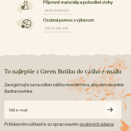
Příjemné materiály a pohodlné strihy
NAŠE MATERIÁLY
Osobná pomoc s výberom
SME TU PRE VÁS
To najlepšie z Green Butiku do vášho e-mailu
Zaregistrujte sa na odber nášho newslettera, aby vám neunikla
žiadna novinka.
Váš e-mail
Prihlásením súhlasíte so spracovaním
osobných údajov
.