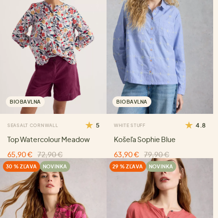
BIOBAVLNA
BIOBAVLNA
5
4.8
SEASALT CORNWALL
WHITE STUFF
Top Watercolour Meadow
Košeľa Sophie Blue
65,90 €
72,90 €
63,90 €
79,90 €
30 % ZĽAVA
NOVINKA
29 % ZĽAVA
NOVINKA