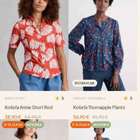
BIOBAVLNA
5
5
WHITE STUFF
SEASALT CORNWALL
Košeľa Annie Short Red
Košeľa Thornapple Plants
38,90 €
54,90 €
56,90 €
81,90 €
31 % ZĽAVA
NOVINKA
9 % ZĽAVA
NOVINKA