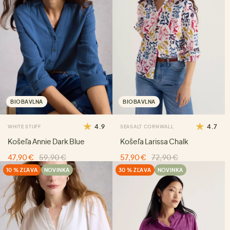
BIOBAVLNA
BIOBAVLNA
4.9
4.7
WHITE STUFF
SEASALT CORNWALL
Košeľa Annie Dark Blue
Košeľa Larissa Chalk
47,90 €
59,90 €
57,90 €
72,90 €
10 % ZĽAVA
NOVINKA
30 % ZĽAVA
NOVINKA