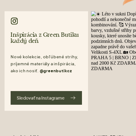
Inšpirácia z Green Butiku
každý deň
Nové kolekcie, obľúbené strihy,
príjemné materiály a inšpirácia,
ako ich nosiť.
@greenbutikcz
Sledovať na Instagrame