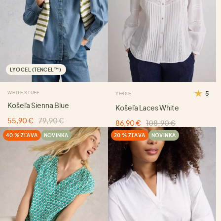
LYOCEL (TENCEL™)
WHITE STUFF
5
YERSE
Košeľa Sienna Blue
Košeľa Laces White
55,90 €
79,90 €
86,90 €
108,90 €
40 % ZĽAVA
NOVINKA
20 % ZĽAVA
NOVINKA