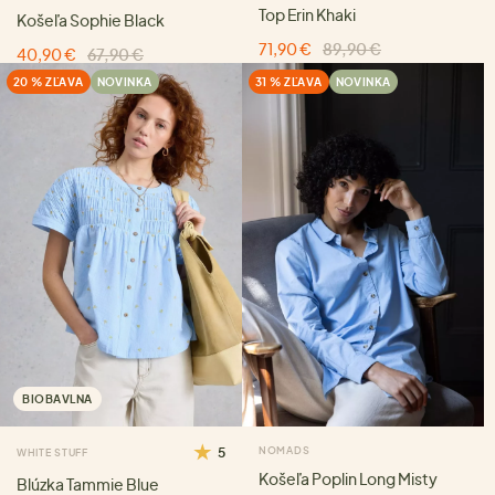
Top Erin Khaki
Košeľa Sophie Black
71,90 €
89,90 €
40,90 €
67,90 €
20 % ZĽAVA
NOVINKA
31 % ZĽAVA
NOVINKA
BIOBAVLNA
5
NOMADS
WHITE STUFF
Košeľa Poplin Long Misty
Blúzka Tammie Blue