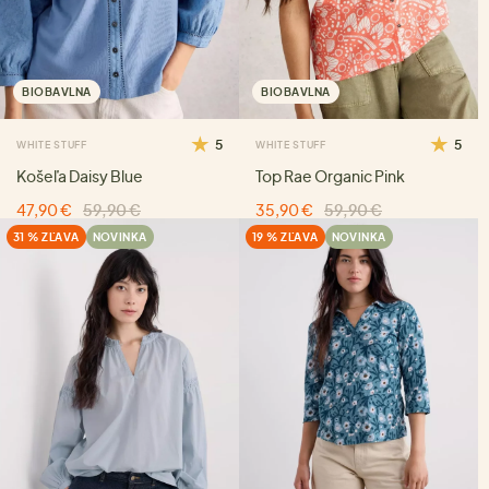
BIOBAVLNA
BIOBAVLNA
5
5
WHITE STUFF
WHITE STUFF
Košeľa Daisy Blue
Top Rae Organic Pink
47,90 €
59,90 €
35,90 €
59,90 €
31 % ZĽAVA
NOVINKA
19 % ZĽAVA
NOVINKA