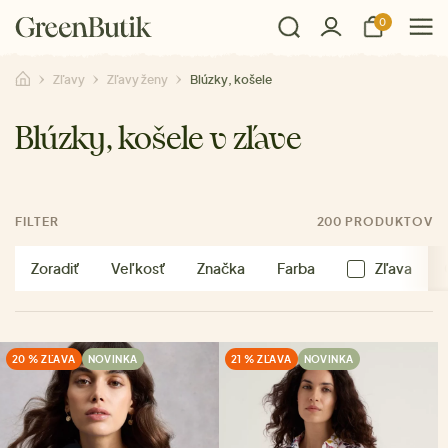
0
Zľavy
Zľavy ženy
Blúzky, košele
Blúzky, košele v zľave
FILTER
200 PRODUKTOV
Zoradiť
Veľkosť
Značka
Farba
Zľava
20 % ZĽAVA
NOVINKA
21 % ZĽAVA
NOVINKA