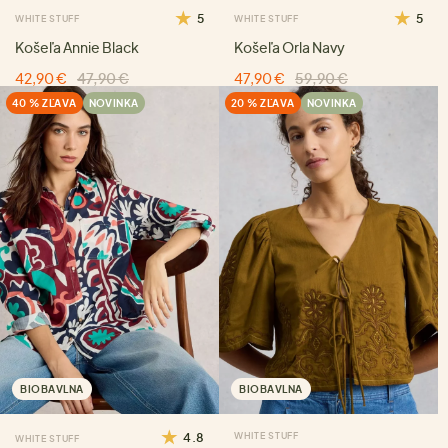
5
5
WHITE STUFF
WHITE STUFF
Košeľa Annie Black
Košeľa Orla Navy
42,90 €
47,90 €
47,90 €
59,90 €
40 % ZĽAVA
NOVINKA
20 % ZĽAVA
NOVINKA
BIOBAVLNA
BIOBAVLNA
4.8
WHITE STUFF
WHITE STUFF