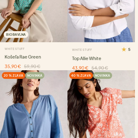
BIOBAVLNA
WHITE STUFF
5
WHITE STUFF
Košeľa Rae Green
Top Allie White
35,90 €
59,90 €
43,90 €
54,90 €
20 % ZĽAVA
NOVINKA
40 % ZĽAVA
NOVINKA