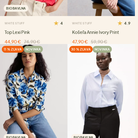
BIOBAVLNA
4
4.9
WHITE STUFF
WHITE STUFF
Top Lexi Pink
Košeľa Annie Ivory Print
44,90 €
74,90 €
47,90 €
59,90 €
11 % ZĽAVA
NOVINKA
30 % ZĽAVA
NOVINKA
BIOBAVLNA
BIOBAVLNA