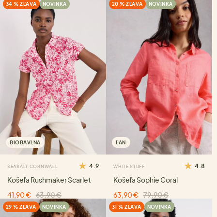
34 % ZĽAVA
NOVINKA
20 % ZĽAVA
NOVINKA
BIOBAVLNA
ĽAN
4.9
4.8
SEASALT CORNWALL
WHITE STUFF
Košeľa Rushmaker Scarlet
Košeľa Sophie Coral
41,90 €
63,90 €
63,90 €
79,90 €
29 % ZĽAVA
NOVINKA
31 % ZĽAVA
NOVINKA