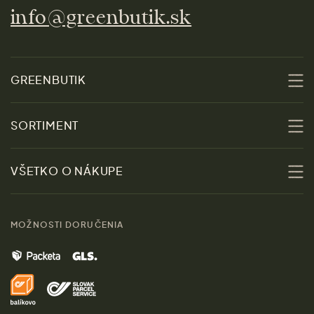
info@greenbutik.sk
GREENBUTIK
O nás
SORTIMENT
Udržateľnosť
Zľavy
VŠETKO O NÁKUPE
Materiály
Ženy
Sprievodca veľkosťami
Kontakt
MOŽNOSTI DORUČENIA
Muži
Vrátenie tovaru zdarma
Značky
Domov
Doprava a platba
Pre médiá
Darčeky
Výhody nákupu u nás