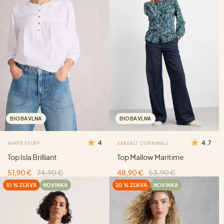
BIOBAVLNA
BIOBAVLNA
4
4.7
WHITE STUFF
SEASALT CORNWALL
Top Isla Brilliant
Top Mallow Maritime
51,90 €
74,90 €
48,90 €
53,90 €
10 % ZĽAVA
NOVINKA
20 % ZĽAVA
NOVINKA