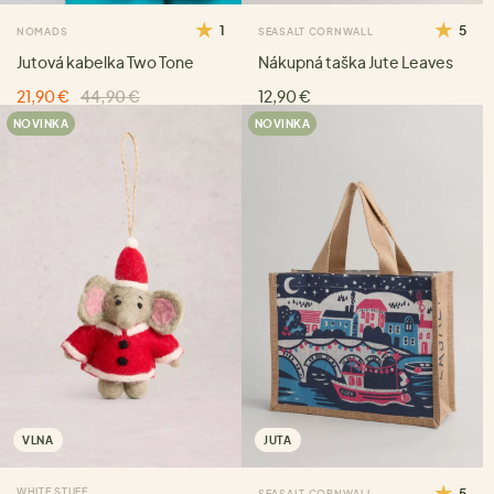
1
5
NOMADS
SEASALT CORNWALL
Jutová kabelka Two Tone
Nákupná taška Jute Leaves
21,90 €
44,90 €
12,90 €
NOVINKA
NOVINKA
VLNA
JUTA
WHITE STUFF
5
SEASALT CORNWALL