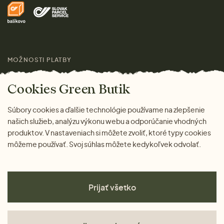
Doprava a platba
Pre médiá
Darčeky
Výhody nákupu u nás
Láskavý magazín
MOŽNOSTI PLATBY
Cookies Green Butik
Súbory cookies a ďalšie technológie používame na zlepšenie
našich služieb, analýzu výkonu webu a odporúčanie vhodných
produktov. V nastaveniach si môžete zvoliť, ktoré typy cookies
môžeme používať. Svoj súhlas môžete kedykoľvek odvolať.
Prijať všetko