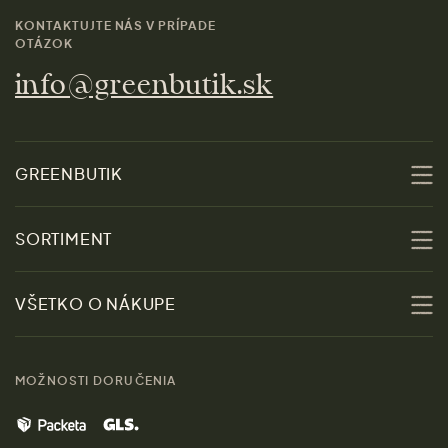
KONTAKTUJTE NÁS V PRÍPADE
OTÁZOK
info@greenbutik.sk
GREENBUTIK
O nás
SORTIMENT
Udržateľnosť
Zľavy
VŠETKO O NÁKUPE
Materiály
Ženy
Sprievodca veľkosťami
Kontakt
MOŽNOSTI DORUČENIA
Muži
Vrátenie tovaru zdarma
Značky
Domov