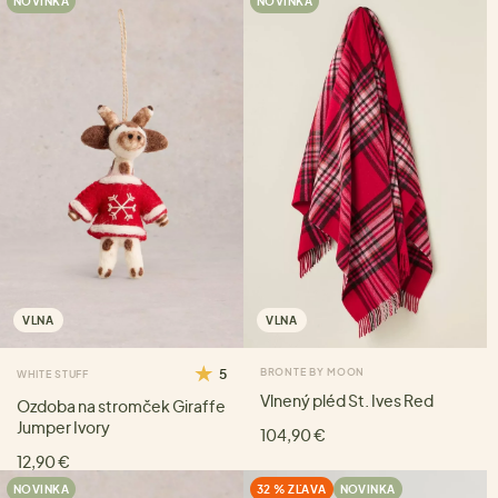
NOVINKA
NOVINKA
VLNA
VLNA
5
BRONTE BY MOON
WHITE STUFF
Vlnený pléd St. Ives Red
Ozdoba na stromček Giraffe
Jumper Ivory
104,90 €
12,90 €
NOVINKA
32 % ZĽAVA
NOVINKA