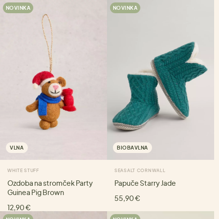
NOVINKA
NOVINKA
VLNA
BIOBAVLNA
WHITE STUFF
SEASALT CORNWALL
Ozdoba na stromček Party
Papuče Starry Jade
Guinea Pig Brown
55,90 €
12,90 €