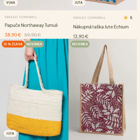
VLNA
JUTA
SEASALT CORNWALL
5
SEASALT CORNWALL
Papuče Northaway Tumuli
Nákupná taška Jute Echium
38,90 €
59,90 €
13,90 €
51 % ZĽAVA
NOVINKA
NOVINKA
JUTA