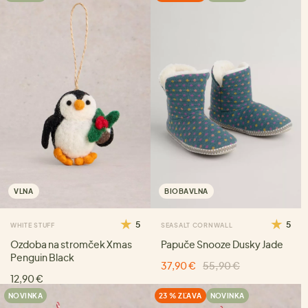
VLNA
BIOBAVLNA
5
5
WHITE STUFF
SEASALT CORNWALL
Ozdoba na stromček Xmas
Papuče Snooze Dusky Jade
Penguin Black
37,90 €
55,90 €
12,90 €
NOVINKA
23 % ZĽAVA
NOVINKA