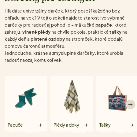
Hľadáte univerzálny darček, ktorý poteší každého bez
ohľadu na vek? V tejto sekcii nájdete starostlivo vybrané
darčeky pre radosť aj pohodlie – mäkučké
papuče
, ktoré
zahrejú,
vlnené plédy
na chvíle pokoja, praktické
tašky
na
každý deň a
plstené
ozdoby
na stromček, ktoré dodajú
domovu čarovnú atmosféru.
Jednoduché, krásne a zmysluplné darčeky, ktoré urobia
radosť naozaj komukoľvek.
Papuče
Plédy a deky
Tašky