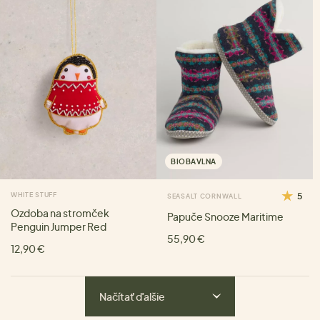
BIOBAVLNA
WHITE STUFF
5
SEASALT CORNWALL
Ozdoba na stromček
Papuče Snooze Maritime
Penguin Jumper Red
55,90 €
12,90 €
Načítať ďalšie