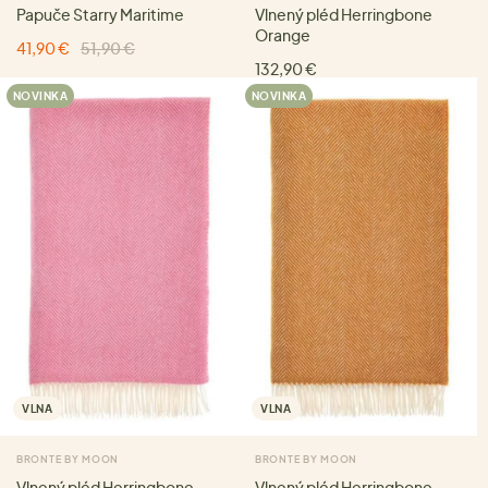
Papuče Starry Maritime
Vlnený pléd Herringbone
Orange
41,90 €
51,90 €
132,90 €
NOVINKA
NOVINKA
VLNA
VLNA
BRONTE BY MOON
BRONTE BY MOON
Vlnený pléd Herringbone
Vlnený pléd Herringbone