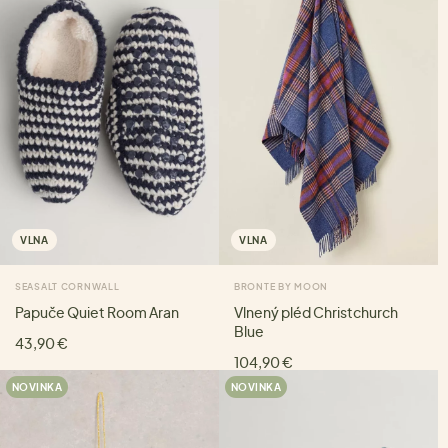
VLNA
VLNA
SEASALT CORNWALL
BRONTE BY MOON
Papuče Quiet Room Aran
Vlnený pléd Christchurch
Blue
43,90 €
104,90 €
NOVINKA
NOVINKA