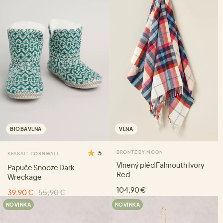
BIOBAVLNA
VLNA
5
BRONTE BY MOON
SEASALT CORNWALL
Vlnený pléd Falmouth Ivory
Papuče Snooze Dark
Red
Wreckage
104,90 €
39,90 €
55,90 €
NOVINKA
NOVINKA