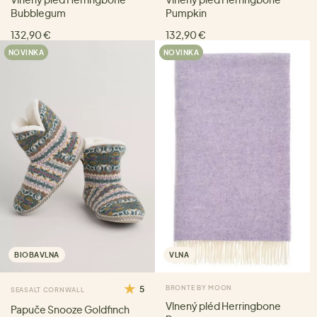
Bubblegum
Pumpkin
132,90 €
132,90 €
NOVINKA
NOVINKA
BIOBAVLNA
VLNA
5
BRONTE BY MOON
SEASALT CORNWALL
Vlnený pléd Herringbone
Papuče Snooze Goldfinch