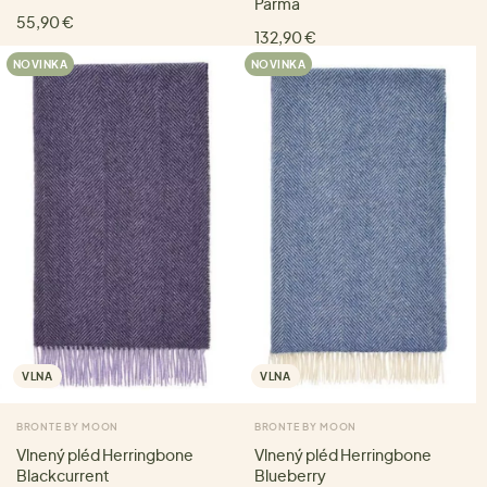
Parma
55,90 €
132,90 €
NOVINKA
NOVINKA
VLNA
VLNA
BRONTE BY MOON
BRONTE BY MOON
Vlnený pléd Herringbone
Vlnený pléd Herringbone
Blackcurrent
Blueberry