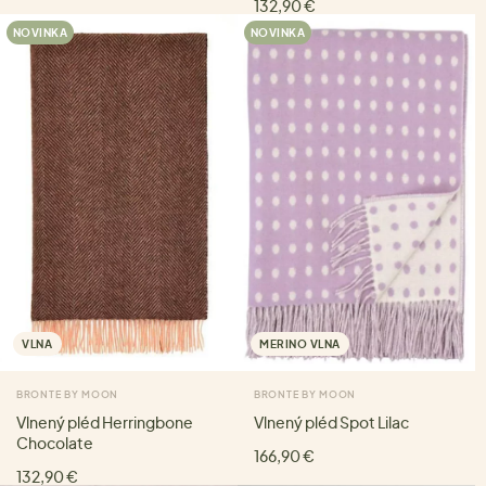
132,90 €
NOVINKA
NOVINKA
VLNA
MERINO VLNA
BRONTE BY MOON
BRONTE BY MOON
Vlnený pléd Herringbone
Vlnený pléd Spot Lilac
Chocolate
166,90 €
132,90 €