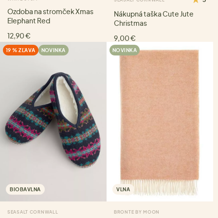
Ozdoba na stromček Xmas
Nákupná taška Cute Jute
Elephant Red
Christmas
12,90 €
9,00 €
19 % ZĽAVA
NOVINKA
NOVINKA
BIOBAVLNA
VLNA
SEASALT CORNWALL
BRONTE BY MOON