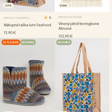
JUTA
VLNA
5
BRONTE BY MOON
SEASALT CORNWALL
Vlnený pléd Herringbone
Nákupná taška Jute Seafood
Almond
13,90 €
132,90 €
35 % ZĽAVA
NOVINKA
NOVINKA