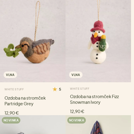
VLNA
VLNA
5
WHITE STUFF
WHITE STUFF
Ozdoba na stromček Fizz
Ozdoba na stromček
Snowman Ivory
Partridge Grey
12,90 €
12,90 €
NOVINKA
NOVINKA