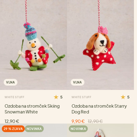
VLNA
VLNA
5
5
WHITE STUFF
WHITE STUFF
Ozdoba na stromček Skiing
Ozdoba na stromček Starry
Snowman White
Dog Red
12,90 €
9,90 €
12,90 €
29 % ZĽAVA
NOVINKA
NOVINKA