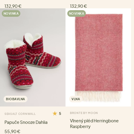
132,90 €
132,90 €
NOVINKA
NOVINKA
BIOBAVLNA
VLNA
5
BRONTE BY MOON
SEASALT CORNWALL
Vlnený pléd Herringbone
Papuče Snooze Dahlia
Raspberry
55,90 €