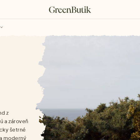
ch
Poukazy
nd z
jú a zároveň
icky šetrné
 a moderný