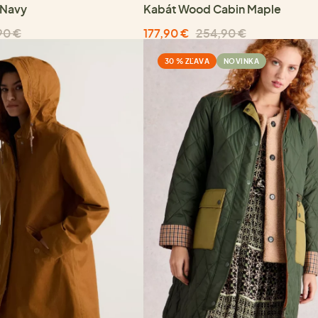
 Navy
Kabát Wood Cabin Maple
90 €
177,90 €
254,90 €
30 % ZĽAVA
NOVINKA