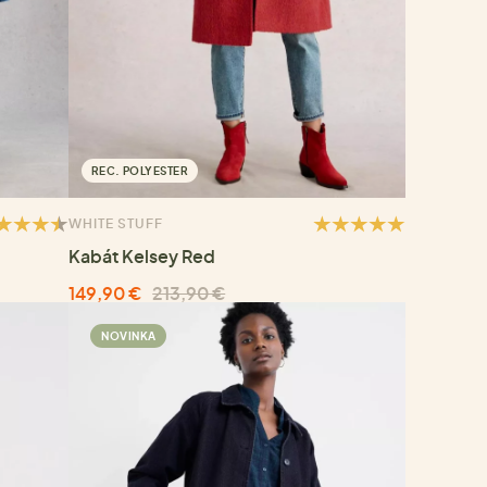
REC. POLYESTER
WHITE STUFF
Kabát Kelsey Red
149,90 €
213,90 €
NOVINKA