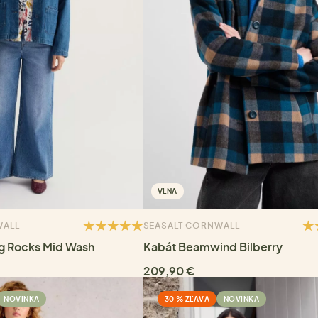
VLNA
WALL
SEASALT CORNWALL
g Rocks Mid Wash
Kabát Beamwind Bilberry
209,90 €
NOVINKA
30 % ZĽAVA
NOVINKA