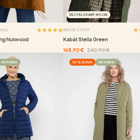
RECYKLOVANÝ NYLON
WALL
WHITE STUFF
ing Nutwood
Kabát Stella Green
168,90 €
240,90 €
NOVINKA
50 % ZĽAVA
NOVINKA