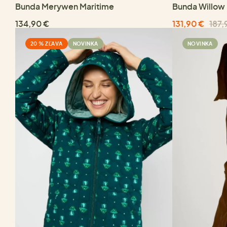
Bunda Merywen Maritime
Bunda Willow
134,90 €
131,90 €
187,
20 % ZĽAVA
NOVINKA
NOVINKA