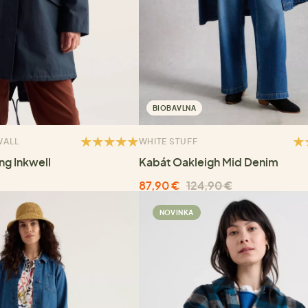
BIOBAVLNA
WALL
WHITE STUFF
ng Inkwell
Kabát Oakleigh Mid Denim
87,90 €
124,90 €
NOVINKA