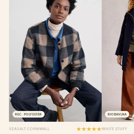
REC. POLYESTER
BIOBAVLNA
SEASALT CORNWALL
WHITE STUFF