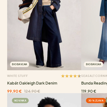
BIOBAVLNA
BIOBAVLNA
WHITE STUFF
SEASALT CORN
Kabát Oakleigh Dark Denim
Bunda Readin
99,90 €
124,90 €
119,90 €
NOVINKA
30 % ZĽAVA