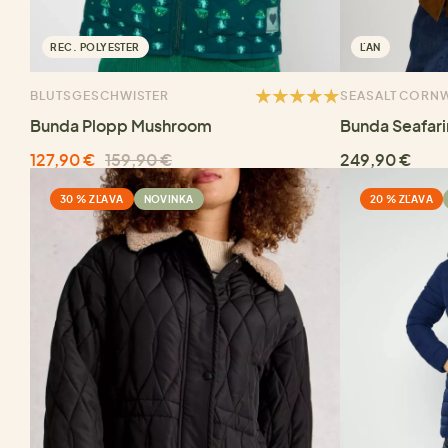
REC. POLYESTER
ĽAN
BLUTSGESCHWISTER
SEASALT CORN
Bunda Plopp Mushroom
Bunda Seafar
127,90 €
159,90 €
249,90 €
30 % ZĽAVA
NOVINKA
20 % ZĽAVA