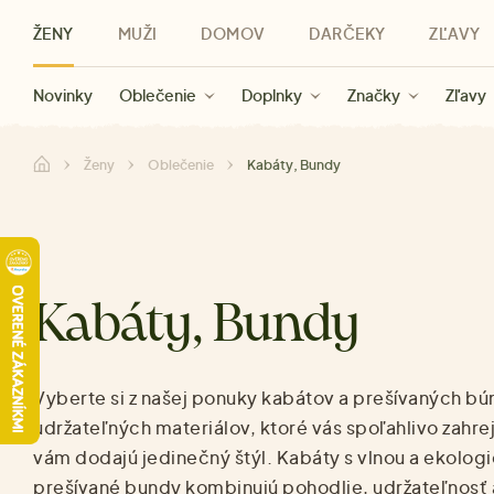
ŽENY
MUŽI
DOMOV
DARČEKY
ZĽAVY
Novinky
Novinky
Kategórie
Pre ženy
Zľavy ženy
Oblečenie
Oblečenie
Pre mužov
Značky
Zľavy muži
Doplnky
Značky
Zľavy
Darčeky pre deti
Zľavy
Značky
Pre všetký
Zľavy
Ženy
Oblečenie
Kabáty, Bundy
Kabáty, Bundy
Vyberte si z našej ponuky kabátov a prešívaných bú
udržateľných materiálov, ktoré vás spoľahlivo zahre
vám dodajú jedinečný štýl. Kabáty s vlnou a ekolog
prešívané bundy kombinujú pohodlie, udržateľnosť