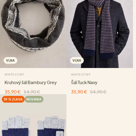
VLNA
VLNA
WHITE STUFF
WHITE STUFF
Kruhový šál Bambury Grey
Šál Tuck Navy
35,90 €
54,90 €
35,90 €
54,90 €
39 % ZĽAVA
NOVINKA