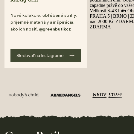
Nové kolekcie, obľúbené strihy,
príjemné materiály a inšpirácia,
ako ich nosiť.
@greenbutikcz
Sledovať na Instagrame