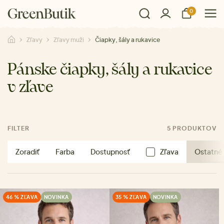
0
Zľavy
Zľavy muži
Čiapky, šály a rukavice
Pánske čiapky, šály a rukavice
v zľave
FILTER
5 PRODUKTOV
Zoradiť
Farba
Dostupnosť
Zľava
Ostatné f
46 % ZĽAVA
NOVINKA
35 % ZĽAVA
NOVINKA