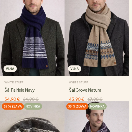
VLNA
VLNA
WHITE STUFF
WHITE STUFF
Šál Fairisle Navy
Šál Grove Natural
34,90 €
64,90 €
43,90 €
67,90 €
35 % ZĽAVA
NOVINKA
35 % ZĽAVA
NOVINKA