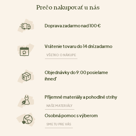
Prečo nakupovať u nás
Doprava zadarmo nad 100 €
Vrátenie tovaru do 14 dní zadarmo
VŠETKO O NÁKUPE
Objednávky do 9:00 posielame
ihneď
Příjemné materiály a pohodlné strihy
NAŠE MATERIÁLY
Osobná pomoc s výberom
SME TU PRE VÁS