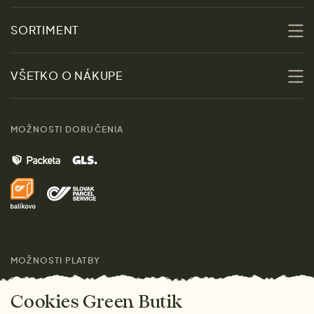
O nás
SORTIMENT
Udržateľnosť
Zľavy
VŠETKO O NÁKUPE
Materiály
Ženy
Sprievodca veľkosťami
Kontakt
MOŽNOSTI DORUČENIA
Muži
Vrátenie tovaru zdarma
Značky
Domov
Doprava a platba
Pre médiá
Darčeky
Výhody nákupu u nás
Láskavý magazín
MOŽNOSTI PLATBY
Cookies Green Butik