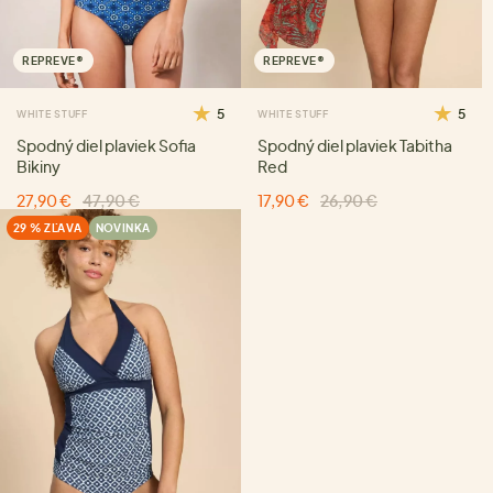
REPREVE®
REPREVE®
5
5
WHITE STUFF
WHITE STUFF
Spodný diel plaviek Sofia
Spodný diel plaviek Tabitha
Bikiny
Red
27,90 €
47,90 €
17,90 €
26,90 €
29 % ZĽAVA
NOVINKA