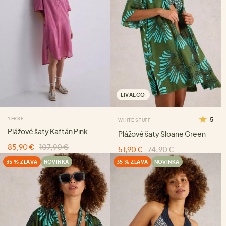
LIVAECO
YERSE
5
WHITE STUFF
Plážové šaty Kaftán Pink
Plážové šaty Sloane Green
85,90 €
107,90 €
51,90 €
74,90 €
35 % ZĽAVA
NOVINKA
35 % ZĽAVA
NOVINKA