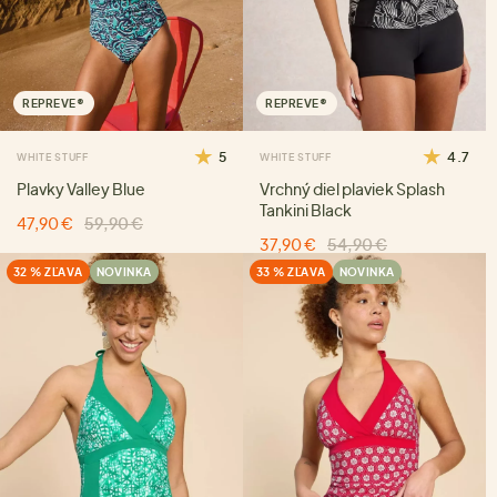
REPREVE®
REPREVE®
5
4.7
WHITE STUFF
WHITE STUFF
Plavky Valley Blue
Vrchný diel plaviek Splash
Tankini Black
47,90 €
59,90 €
37,90 €
54,90 €
32 % ZĽAVA
NOVINKA
33 % ZĽAVA
NOVINKA