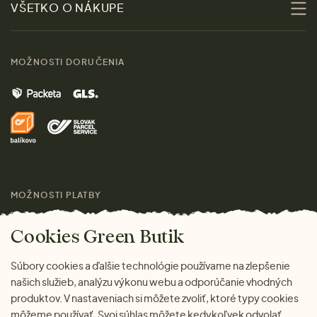
VŠETKO O NÁKUPE
Materiály
Ženy
Sprievodca veľkosťami
Kontakt
MOŽNOSTI DORUČENIA
Muži
Vrátenie tovaru zdarma
Značky
Domov
Doprava a platba
Pre médiá
Darčeky
Výhody nákupu u nás
Láskavý magazín
MOŽNOSTI PLATBY
Cookies Green Butik
Súbory cookies a ďalšie technológie používame na zlepšenie
našich služieb, analýzu výkonu webu a odporúčanie vhodných
produktov. V nastaveniach si môžete zvoliť, ktoré typy cookies
môžeme používať. Svoj súhlas môžete kedykoľvek odvolať.