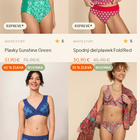
REPREVE®
REPREVE®
5
5
WHITE STUFF
WHITE STUFF
Plavky Sunshine Green
Spodný diel plaviek Fold Red
51,90 €
75,90 €
30,90 €
45,90 €
42 % ZĽAVA
NOVINKA
33 % ZĽAVA
NOVINKA