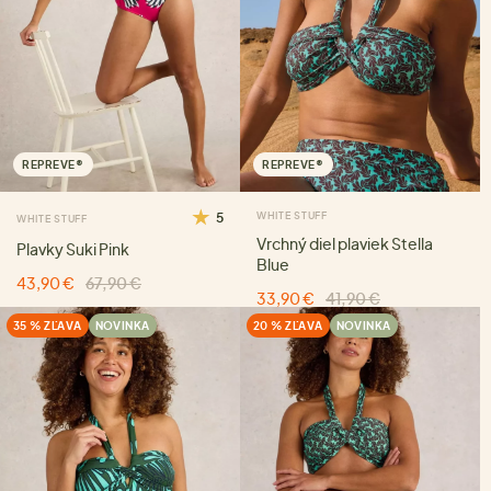
REPREVE®
REPREVE®
5
WHITE STUFF
WHITE STUFF
Vrchný diel plaviek Stella
Plavky Suki Pink
Blue
43,90 €
67,90 €
33,90 €
41,90 €
35 % ZĽAVA
NOVINKA
20 % ZĽAVA
NOVINKA