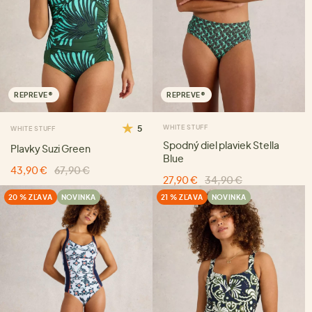
REPREVE®
REPREVE®
5
WHITE STUFF
WHITE STUFF
Spodný diel plaviek Stella
Plavky Suzi Green
Blue
43,90 €
67,90 €
27,90 €
34,90 €
20 % ZĽAVA
NOVINKA
21 % ZĽAVA
NOVINKA