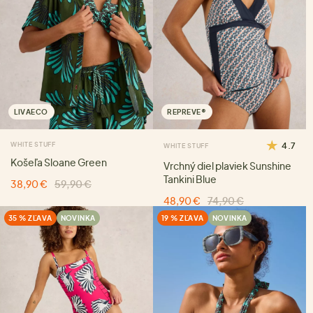
LIVAECO
REPREVE®
WHITE STUFF
4.7
WHITE STUFF
Košeľa Sloane Green
Vrchný diel plaviek Sunshine
Tankini Blue
38,90 €
59,90 €
48,90 €
74,90 €
35 % ZĽAVA
NOVINKA
19 % ZĽAVA
NOVINKA