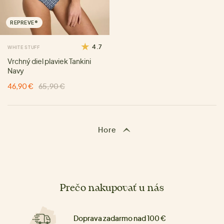
REPREVE®
4.7
WHITE STUFF
Vrchný diel plaviek Tankini
Navy
46,90 €
65,90 €
Hore
Prečo nakupovať u nás
Doprava zadarmo nad 100 €