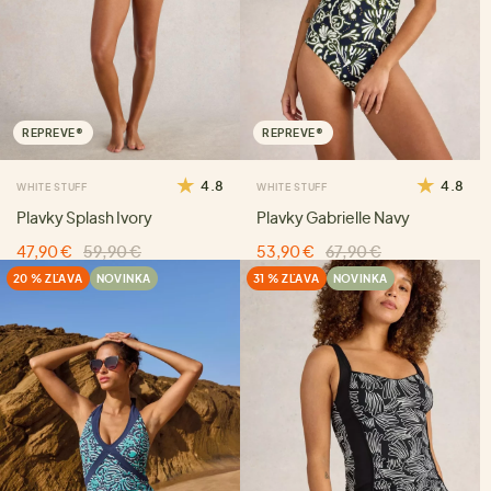
REPREVE®
REPREVE®
4.8
4.8
WHITE STUFF
WHITE STUFF
Plavky Splash Ivory
Plavky Gabrielle Navy
47,90 €
59,90 €
53,90 €
67,90 €
20 % ZĽAVA
NOVINKA
31 % ZĽAVA
NOVINKA