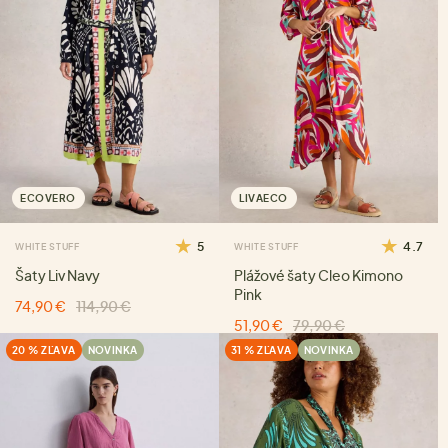
ECOVERO
LIVAECO
5
4.7
WHITE STUFF
WHITE STUFF
Šaty Liv Navy
Plážové šaty Cleo Kimono
Pink
74,90 €
114,90 €
51,90 €
79,90 €
20 % ZĽAVA
NOVINKA
31 % ZĽAVA
NOVINKA