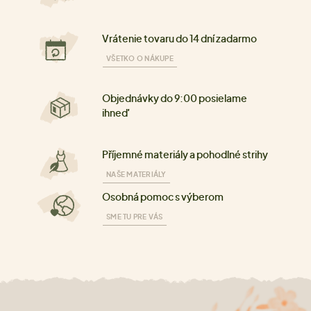
Vrátenie tovaru do 14 dní zadarmo
VŠETKO O NÁKUPE
Objednávky do 9:00 posielame
ihneď
Příjemné materiály a pohodlné strihy
NAŠE MATERIÁLY
Osobná pomoc s výberom
SME TU PRE VÁS