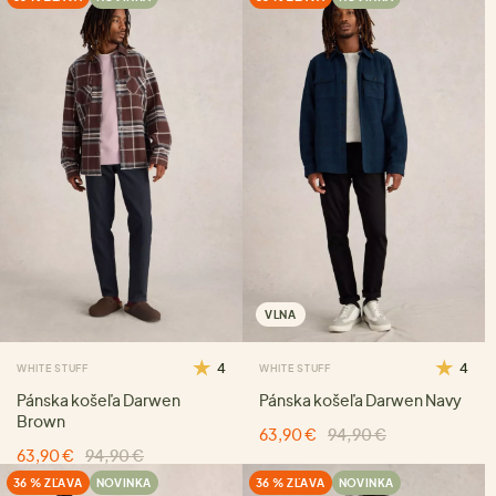
VLNA
4
4
WHITE STUFF
WHITE STUFF
Pánska košeľa Darwen
Pánska košeľa Darwen Navy
Brown
63,90 €
94,90 €
63,90 €
94,90 €
36 % ZĽAVA
NOVINKA
36 % ZĽAVA
NOVINKA