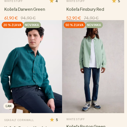
4
5
WHITE STUFF
WHITE STUFF
Košeľa Darwen Green
Košeľa Finsbury Red
61,90 €
94,90 €
52,90 €
74,90 €
20 % ZĽAVA
NOVINKA
50 % ZĽAVA
NOVINKA
ĽAN
5
WHITE STUFF
SEASALT CORNWALL
Košeľa Bruton Green