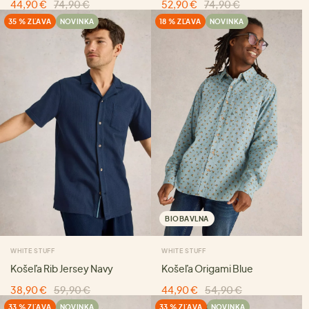
44,90 €
74,90 €
52,90 €
74,90 €
35 % ZĽAVA
NOVINKA
18 % ZĽAVA
NOVINKA
BIOBAVLNA
WHITE STUFF
WHITE STUFF
Košeľa Rib Jersey Navy
Košeľa Origami Blue
38,90 €
59,90 €
44,90 €
54,90 €
33 % ZĽAVA
NOVINKA
33 % ZĽAVA
NOVINKA