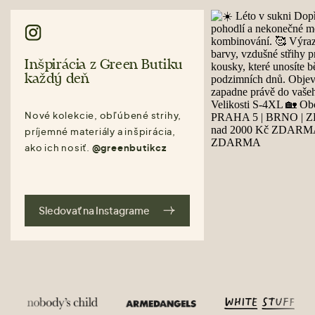
Inšpirácia z Green Butiku
každý deň
Nové kolekcie, obľúbené strihy,
príjemné materiály a inšpirácia,
ako ich nosiť.
@greenbutikcz
Sledovať na Instagrame