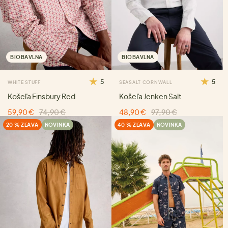
BIOBAVLNA
BIOBAVLNA
5
5
WHITE STUFF
SEASALT CORNWALL
Košeľa Finsbury Red
Košeľa Jenken Salt
59,90 €
74,90 €
48,90 €
97,90 €
20 % ZĽAVA
NOVINKA
40 % ZĽAVA
NOVINKA