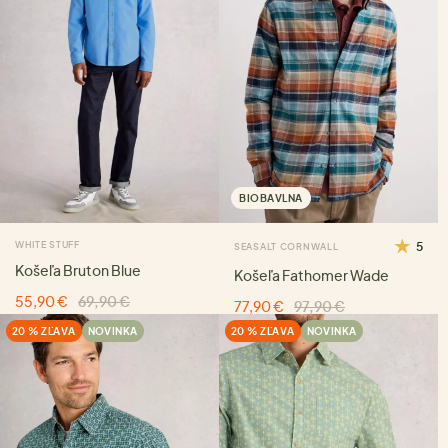
BIOBAVLNA
WHITE STUFF
5
SEASALT CORNWALL
Košeľa Bruton Blue
Košeľa Fathomer Wade
55,90 €
69,90 €
77,90 €
97,90 €
20 % ZĽAVA
NOVINKA
20 % ZĽAVA
NOVINKA