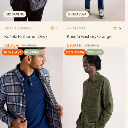
BIOBAVLNA
BIOBAVLNA
5
5
SEASALT CORNWALL
WHITE STUFF
Košeľa Fathomer Onyx
Košeľa Finsbury Orange
68,90 €
97,90 €
59,90 €
74,90 €
20 % ZĽAVA
NOVINKA
20 % ZĽAVA
NOVINKA