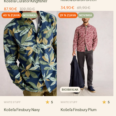
Košeľa Curator Kingfisher
34,90 €
69,90 €
87,90 €
109,90 €
40 % ZĽAVA
NOVINKA
29 % ZĽAVA
NOVINKA
BIOBAVLNA
5
5
WHITE STUFF
WHITE STUFF
Košeľa Finsbury Navy
Košeľa Finsbury Plum