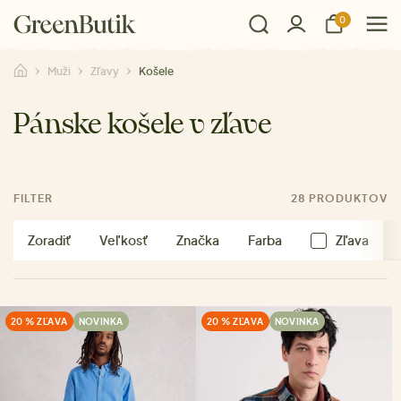
0
Muži
Zľavy
Košele
Pánske košele v zľave
FILTER
28 PRODUKTOV
Zoradiť
Veľkosť
Značka
Farba
Zľava
20 % ZĽAVA
NOVINKA
20 % ZĽAVA
NOVINKA