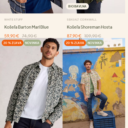
BIOBAVLNA
WHITE STUFF
SEASALT CORNWALL
Košeľa Barton Marl Blue
Košeľa Shoreman Hosta
59,90 €
74,90 €
87,90 €
109,90 €
20 % ZĽAVA
NOVINKA
20 % ZĽAVA
NOVINKA