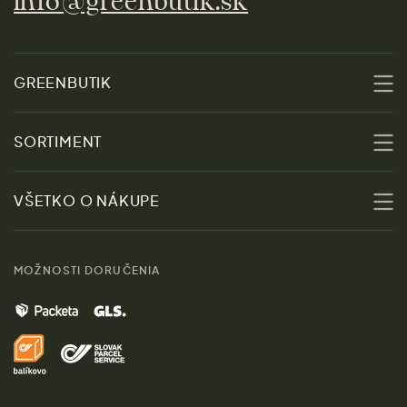
info@greenbutik.sk
GREENBUTIK
O nás
SORTIMENT
Udržateľnosť
Zľavy
VŠETKO O NÁKUPE
Materiály
Ženy
Sprievodca veľkosťami
Kontakt
MOŽNOSTI DORUČENIA
Muži
Vrátenie tovaru zdarma
Značky
Domov
Doprava a platba
Pre médiá
Darčeky
Výhody nákupu u nás
Láskavý magazín