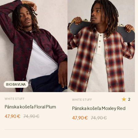
BIOBAVLNA
WHITE STUFF
2
WHITE STUFF
Pánska košeľa Floral Plum
Pánska košeľa Moxley Red
47,90 €
74,90 €
47,90 €
74,90 €