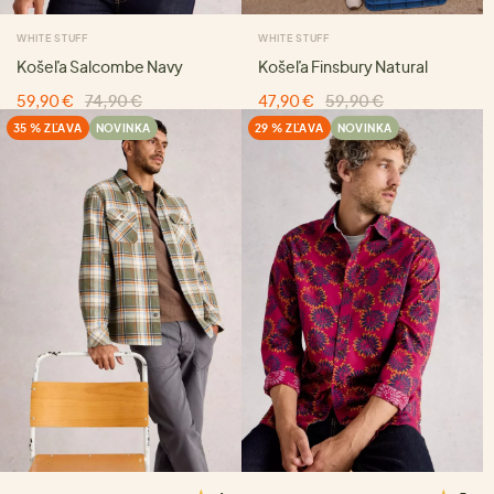
WHITE STUFF
WHITE STUFF
Košeľa Salcombe Navy
Košeľa Finsbury Natural
59,90 €
74,90 €
47,90 €
59,90 €
35 % ZĽAVA
NOVINKA
29 % ZĽAVA
NOVINKA