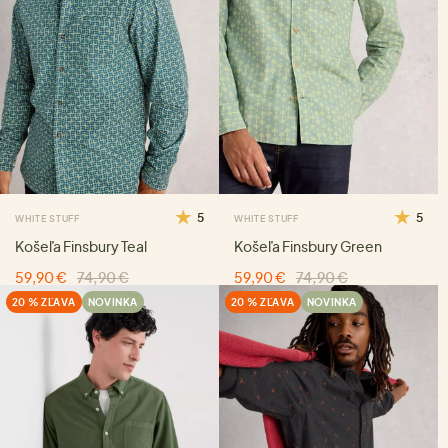
5
5
WHITE STUFF
WHITE STUFF
Košeľa Finsbury Teal
Košeľa Finsbury Green
59,90 €
74,90 €
59,90 €
74,90 €
20 % ZĽAVA
NOVINKA
20 % ZĽAVA
NOVINKA