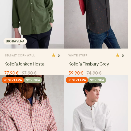
BIOBAVLNA
5
5
SEASALT CORNWALL
WHITE STUFF
Košeľa Jenken Hosta
Košeľa Finsbury Grey
77,90 €
97,90 €
59,90 €
74,90 €
20 % ZĽAVA
NOVINKA
50 % ZĽAVA
NOVINKA