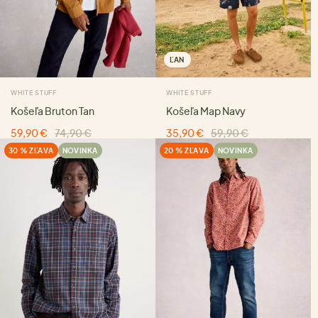
ĽAN
WHITE STUFF
WHITE STUFF
Košeľa Bruton Tan
Košeľa Map Navy
59,90 €
74,90 €
35,90 €
59,90 €
30 % ZĽAVA
NOVINKA
20 % ZĽAVA
NOVINKA