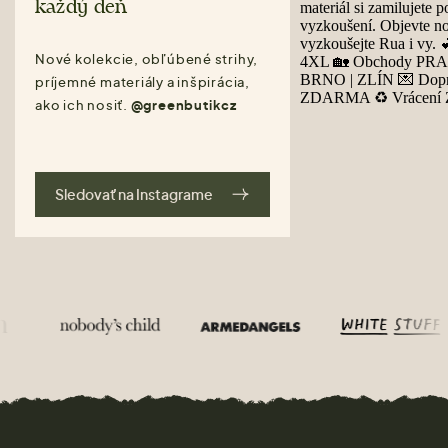
každý deň
Nové kolekcie, obľúbené strihy,
príjemné materiály a inšpirácia,
ako ich nosiť.
@greenbutikcz
Sledovať na Instagrame