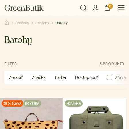
0
Darčeky
Pre ženy
Batohy
Batohy
FILTER
3 PRODUKTY
Zoradiť
Značka
Farba
Dostupnosť
Zľava
35 % ZĽAVA
NOVINKA
NOVINKA