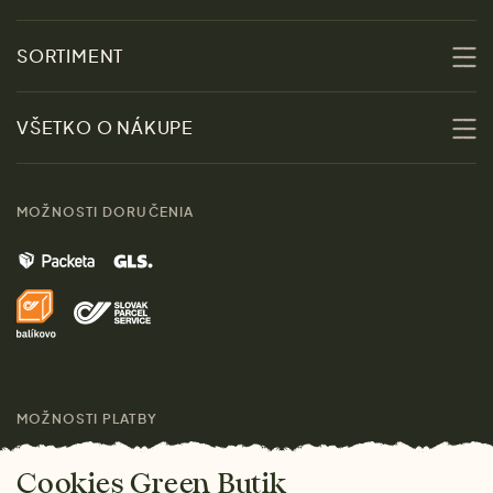
O nás
SORTIMENT
Udržateľnosť
Zľavy
VŠETKO O NÁKUPE
Materiály
Ženy
Sprievodca veľkosťami
Kontakt
MOŽNOSTI DORUČENIA
Muži
Vrátenie tovaru zdarma
Značky
Domov
Doprava a platba
Pre médiá
Darčeky
Výhody nákupu u nás
Láskavý magazín
MOŽNOSTI PLATBY
Cookies Green Butik