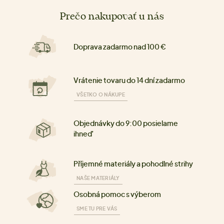
Prečo nakupovať u nás
Doprava zadarmo nad 100 €
Vrátenie tovaru do 14 dní zadarmo
VŠETKO O NÁKUPE
Objednávky do 9:00 posielame
ihneď
Příjemné materiály a pohodlné strihy
NAŠE MATERIÁLY
Osobná pomoc s výberom
SME TU PRE VÁS