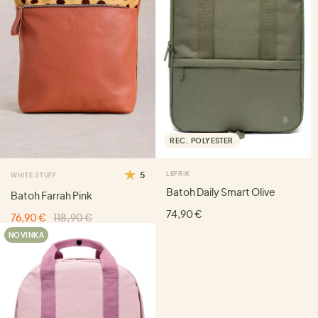
REC. POLYESTER
5
LEFRIK
WHITE STUFF
Batoh Daily Smart Olive
Batoh Farrah Pink
74,90 €
76,90 €
118,90 €
NOVINKA