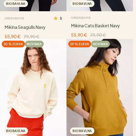
BIOBAVLNA
BIOBAVLNA
5
GREENBOMB
GREENBOMB
Mikina Cats Basket Navy
Mikina Seagulls Navy
55,90 €
79,90 €
55,90 €
79,90 €
30 % ZĽAVA
NOVINKA
29 % ZĽAVA
NOVINKA
BIOBAVLNA
BIOBAVLNA