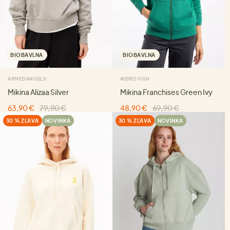
BIOBAVLNA
BIOBAVLNA
ARMEDANGELS
WEIRD FISH
Mikina Alizaa Silver
Mikina Franchises Green Ivy
63,90 €
79,90 €
48,90 €
69,90 €
30 % ZĽAVA
NOVINKA
30 % ZĽAVA
NOVINKA