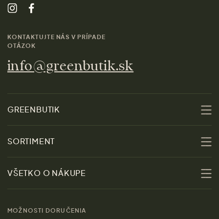
KONTAKTUJTE NÁS V PRÍPADE
OTÁZOK
info@greenbutik.sk
GREENBUTIK
O nás
SORTIMENT
Udržateľnosť
Zľavy
VŠETKO O NÁKUPE
Materiály
Ženy
Sprievodca veľkosťami
Kontakt
MOŽNOSTI DORUČENIA
Muži