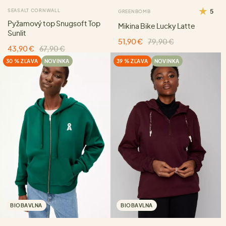
SEASALT CORNWALL
5
GREENBOMB
Pyžamový top Snugsoft Top
Mikina Bike Lucky Latte
Sunlit
51,90 €
79,90 €
43,90 €
67,90 €
30 % ZĽAVA
NOVINKA
39 % ZĽAVA
NOVINKA
BIOBAVLNA
BIOBAVLNA