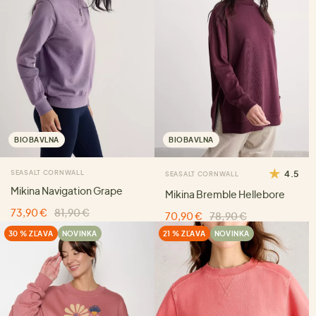
BIOBAVLNA
BIOBAVLNA
SEASALT CORNWALL
4.5
SEASALT CORNWALL
Mikina Navigation Grape
Mikina Bremble Hellebore
73,90 €
81,90 €
70,90 €
78,90 €
30 % ZĽAVA
NOVINKA
21 % ZĽAVA
NOVINKA