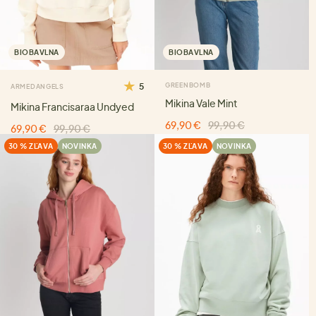
BIOBAVLNA
BIOBAVLNA
5
GREENBOMB
ARMEDANGELS
Mikina Vale Mint
Mikina Francisaraa Undyed
69,90 €
99,90 €
69,90 €
99,90 €
30 % ZĽAVA
NOVINKA
30 % ZĽAVA
NOVINKA