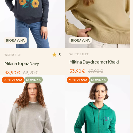
BIOBAVLNA
BIOBAVLNA
5
WHITE STUFF
WEIRD FISH
Mikina Daydreamer Khaki
Mikina Topaz Navy
53,90 €
67,90 €
48,90 €
69,90 €
20 % ZĽAVA
NOVINKA
30 % ZĽAVA
NOVINKA