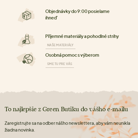
Objednávky do 9:00 posielame
ihneď
Příjemné materiály a pohodlné strihy
NAŠE MATERIÁLY
Osobná pomoc s výberom
SME TU PRE VÁS
To najlepšie z Green Butiku do vášho e-mailu
Zaregistrujte sa na odber nášho newslettera, aby vám neunikla
žiadna novinka.