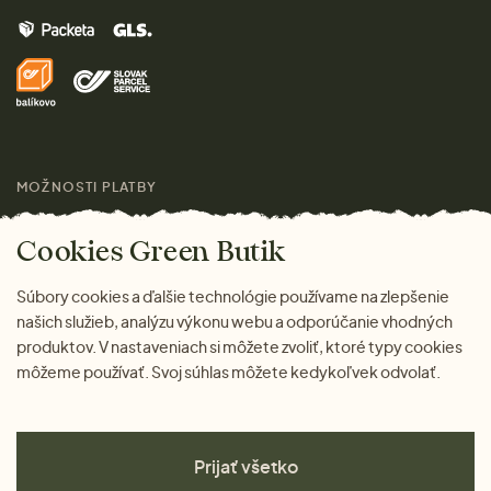
Vrátenie tovaru zdarma
Značky
Domov
Doprava a platba
Pre médiá
Darčeky
Výhody nákupu u nás
Láskavý magazín
MOŽNOSTI PLATBY
Cookies Green Butik
Súbory cookies a ďalšie technológie používame na zlepšenie
našich služieb, analýzu výkonu webu a odporúčanie vhodných
produktov. V nastaveniach si môžete zvoliť, ktoré typy cookies
môžeme používať. Svoj súhlas môžete kedykoľvek odvolať.
Prijať všetko