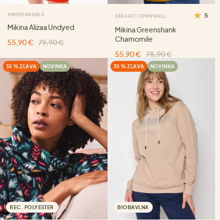
ARMEDANGELS
5
SEASALT CORNWALL
Mikina Alizaa Undyed
Mikina Greenshank
Chamomile
55,90 €
79,90 €
55,90 €
78,90 €
35 % ZĽAVA
NOVINKA
35 % ZĽAVA
NOVINKA
REC. POLYESTER
BIOBAVLNA