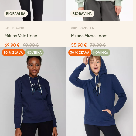
BIOBAVLNA
BIOBAVLNA
GREENBOMB
ARMEDANGELS
Mikina Vale Rose
Mikina Alizaa Foam
69,90 €
99,90 €
55,90 €
79,90 €
30 % ZĽAVA
NOVINKA
30 % ZĽAVA
NOVINKA