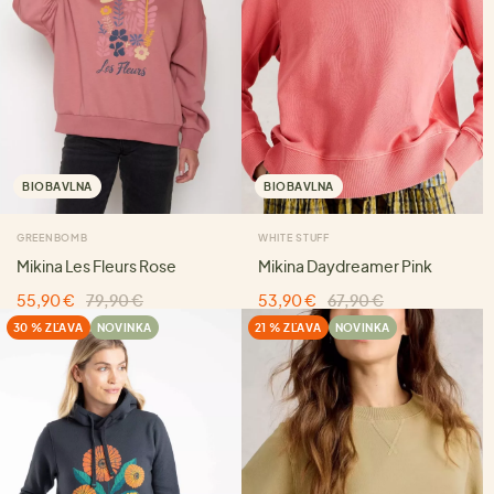
BIOBAVLNA
BIOBAVLNA
GREENBOMB
WHITE STUFF
Mikina Les Fleurs Rose
Mikina Daydreamer Pink
55,90 €
79,90 €
53,90 €
67,90 €
30 % ZĽAVA
NOVINKA
21 % ZĽAVA
NOVINKA