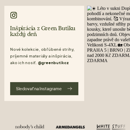
Inšpirácia z Green Butiku
každý deň
Nové kolekcie, obľúbené strihy,
príjemné materiály a inšpirácia,
ako ich nosiť.
@greenbutikcz
Sledovať na Instagrame