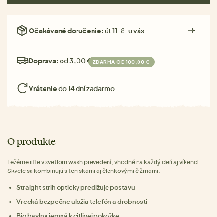
Očakávané doručenie:
út 11. 8. u vás
Doprava:
od 3,00 €
ZDARMA OD 100,00 €
Vrátenie
do 14 dní zadarmo
O produkte
Ležérne rifle v svetlom wash prevedení, vhodné na každý deň aj víkend.
Skvele sa kombinujú s teniskami aj členkovými čižmami.
Straight strih opticky predlžuje postavu
Vrecká bezpečne uložia telefón a drobnosti
Bio bavlna jemná k citlivej pokožke