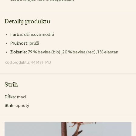
Detaily produktu
Farba:
džínsová modrá
Pružnosť:
pruží
Zloženie:
79 % bavlna (bio), 20 % bavlna (rec), 1 % elastan
Kód produktu: 441491-MD
Strih
Dĺžka:
maxi
Strih:
upnutý