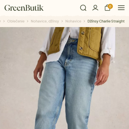
0
y
Oblečenie
Nohavice, džínsy
Nohavice
Džínsy Charlie Straight