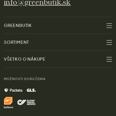
info@greenbutik.sk
GREENBUTIK
O nás
SORTIMENT
Udržateľnosť
Zľavy
VŠETKO O NÁKUPE
Materiály
Ženy
Sprievodca veľkosťami
Kontakt
MOŽNOSTI DORUČENIA
Muži
Vrátenie tovaru zdarma
Značky
Domov
Doprava a platba
Pre médiá
Darčeky
Výhody nákupu u nás
Láskavý magazín