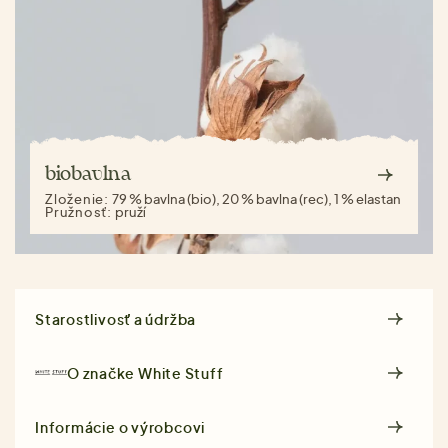
biobavlna
Zloženie:
79 % bavlna (bio), 20 % bavlna (rec), 1 % elastan
Pružnosť:
pruží
Starostlivosť a údržba
O značke
White Stuff
Informácie o výrobcovi