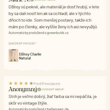
Džínsy sú pekné, ale materiál je dosť hrubý, v lete
by sa dali nosiť len ak sa ochladí, ale v týchto
dňoch to ide. Som menšej postavy, takže ich
mám po členky, ale vyššie ženy ich asi nevyužijú.
Automaticky preložené z greenbutik.cz
ZAKÚPENÝ PRODUKT
Džínsy Charlie
Natural
Pred 9 mesiacmi
Anonymný
OVERENÝ NÁKUP
Strih je veľmi dobrý, žiaľ farba sa mi nepáčila, je
skôr vo vintage štýle.
Automaticky preložené z bellagreen.de