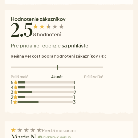
Hodnotenie zákazníkov
2.5
8 hodnotení
Pre pridanie recenzie
sa prihláste
.
Reálna veľkosť podľa hodnotení zákazníkov (4):
Príliš malé
Akurát
Príliš veľké
5
1
4
1
3
2
2
1
1
3
Pred 3 mesiacmi
Marie N.
OVERENÝ NÁKUP