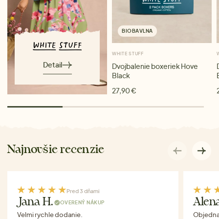
BIOBAVLNA
WHITE STUFF
Detail
Dvojbalenie boxeriek Hove
Black
27,90 €
Najnovšie recenzie
Pred 3 dňami
Jana H.
Alen
OVERENÝ NÁKUP
Velmi rychle dodanie.
Objednav