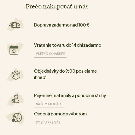
Prečo nakupovať u nás
Doprava zadarmo nad 100 €
Vrátenie tovaru do 14 dní zadarmo
VŠETKO O NÁKUPE
Objednávky do 9:00 posielame
ihneď
Příjemné materiály a pohodlné strihy
NAŠE MATERIÁLY
Osobná pomoc s výberom
SME TU PRE VÁS