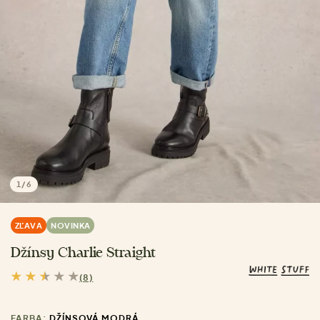
1
/
6
ZĽAVA
NOVINKA
Džínsy Charlie Straight
(8)
FARBA:
DŽÍNSOVÁ MODRÁ