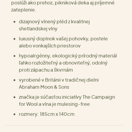
poslúži ako prehoz, pikniková deka aj príjemné
zateplenie.
dizajnový vlnený pléd z kvalitnej
shetlandskej vlny
luxusný doplnok vašej pohovky, postele
alebo vonkajších priestorov
hypoalrgénny, ekologický prírodný materiál
ľahko rozložiteľný a obnoviteľný, odolný
proti zápachu a škvrnám
vyrobené v Británii v tradičnej dielni
Abraham Moon & Sons
značka je súčasťou iniciatívy The Campaign
for Wool a vlna je mulesing-free
rozmery: 185cm x 140cm