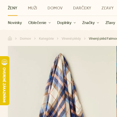
ŽENY
MUŽI
DOMOV
DARČEKY
ZĽAVY
Novinky
Novinky
Kategórie
Pre ženy
Zľavy ženy
Oblečenie
Oblečenie
Pre mužov
Značky
Zľavy muži
Doplnky
Značky
Zľavy
Darčeky pre deti
Zľavy
Značky
Pre všetký
Zľavy
Domov
Kategórie
Vlnené plédy
Vlnený pléd Falmou