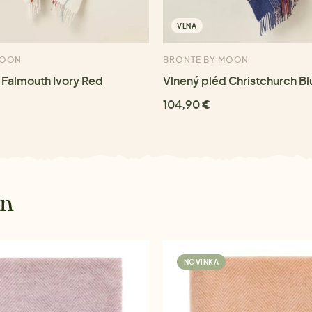
VLNA
MOON
BRONTE BY MOON
 Falmouth Ivory Red
Vlnený pléd Christchurch Bl
104,90 €
on
NOVINKA