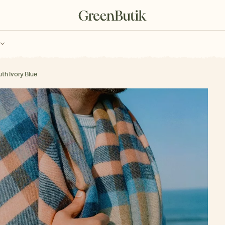
ch
Poukazy
th Ivory Blue