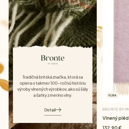
Tradičná britská značka, ktorá sa
opiera o takmer 100-ročnú históriu
výroby vlnených výrobkov, ako sú šály
a šatky z merino vlny.
VLNA
Detail
BRONTE BY 
Vlnený plé
132,90 €