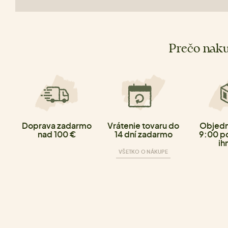
Prečo naku
Doprava zadarmo
Vrátenie tovaru do
Objedn
nad 100 €
14 dní zadarmo
9:00 p
ih
VŠETKO O NÁKUPE