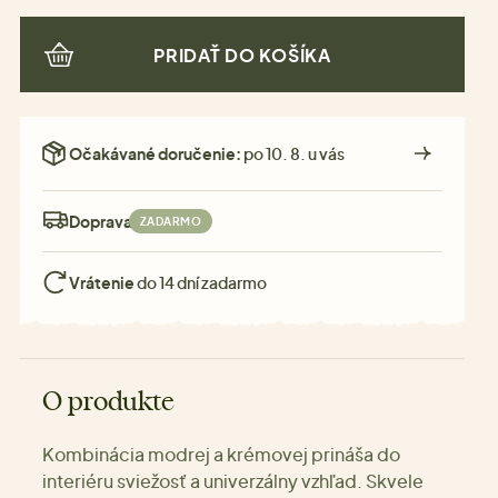
PRIDAŤ DO KOŠÍKA
Očakávané doručenie:
po 10. 8. u vás
Doprava:
ZADARMO
Vrátenie
do 14 dní zadarmo
O produkte
Kombinácia modrej a krémovej prináša do
interiéru sviežosť a univerzálny vzhľad. Skvele