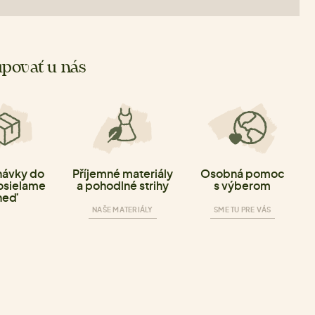
povať u nás
ávky do
Příjemné materiály
Osobná pomoc
osielame
a pohodlné strihy
s výberom
neď
NAŠE MATERIÁLY
SME TU PRE VÁS