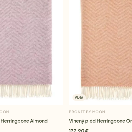
VLNA
MOON
BRONTE BY MOON
d Herringbone Almond
Vlnený pléd Herringbone O
132,90 €