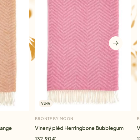
VLNA
BRONTE BY MOON
B
range
Vlnený pléd Herringbone Bubblegum
V
132,90 €
1