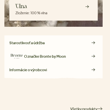
Vlna
Zloženie:
100 % vlna
Starostlivosť a údržba
O značke
Bronte by Moon
Informácie o výrobcovi
Všetky produkty