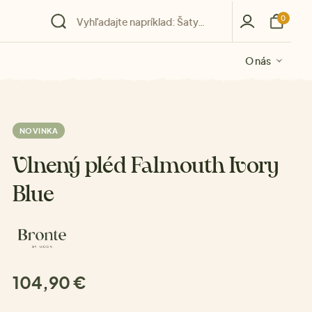
0
O nás
O nás
O nás
O nás
O nás
NOVINKA
Vlnený pléd Falmouth Ivory
Blue
104,90 €