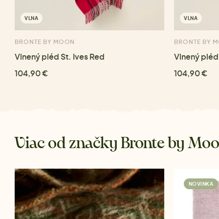
VLNA
VLNA
BRONTE BY MOON
BRONTE BY 
Vlnený pléd St. Ives Red
Vlnený pléd
104,90 €
104,90 €
Viac od značky Bronte by Mo
NOVINKA