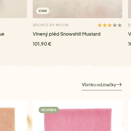
VLNA
BRONTE BY MOON
B
ue
Vlnený pléd Snowshill Mustard
V
101,90 €
1
Všetko od značky
NOVINKA