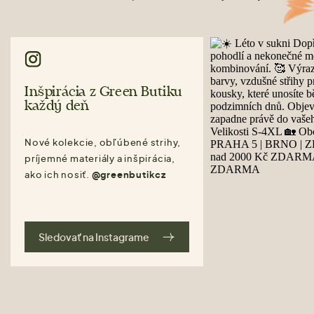
Inšpirácia z Green Butiku
každý deň
Nové kolekcie, obľúbené strihy,
príjemné materiály a inšpirácia,
ako ich nosiť.
@greenbutikcz
Sledovať na Instagrame