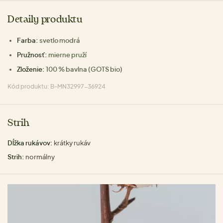
Detaily produktu
Farba:
svetlo modrá
Pružnosť:
mierne pruží
Zloženie:
100 % bavlna (GOTS bio)
Kód produktu: B-MN32997-36924
Strih
Dĺžka rukávov:
krátky rukáv
Strih:
normálny