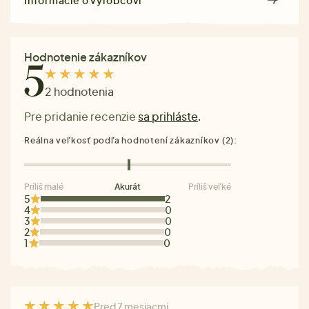
Hodnotenie zákazníkov
5
2 hodnotenia
Pre pridanie recenzie
sa prihláste
.
Reálna veľkosť podľa hodnotení zákazníkov (2):
Príliš malé
Akurát
Príliš veľké
5
2
4
0
3
0
2
0
1
0
Pred 7 mesiacmi