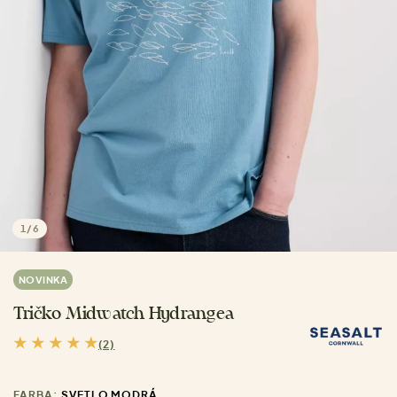
1
/
6
NOVINKA
Tričko Midwatch Hydrangea
(2)
FARBA:
SVETLO MODRÁ