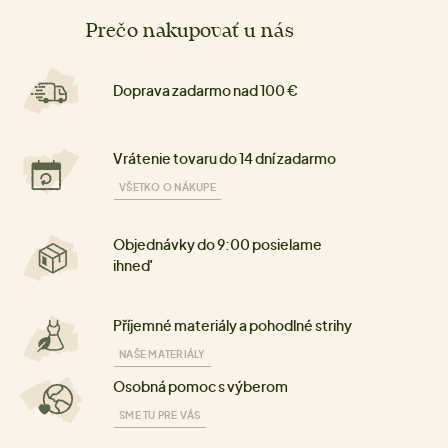
Prečo nakupovať u nás
Doprava zadarmo nad 100 €
Vrátenie tovaru do 14 dní zadarmo
VŠETKO O NÁKUPE
Objednávky do 9:00 posielame
ihneď
Příjemné materiály a pohodlné strihy
NAŠE MATERIÁLY
Osobná pomoc s výberom
SME TU PRE VÁS