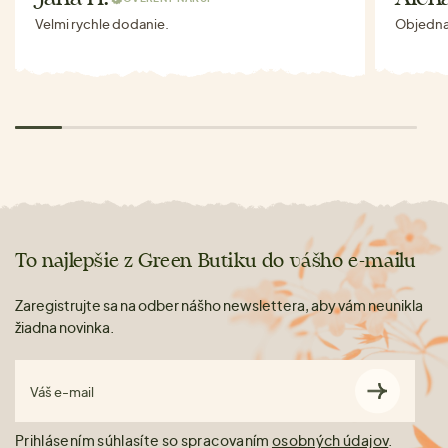
Velmi rychle dodanie.
Objednav
To najlepšie z Green Butiku do vášho e-mailu
Zaregistrujte sa na odber nášho newslettera, aby vám neunikla
žiadna novinka.
Váš e-mail
Prihlásením súhlasíte so spracovaním
osobných údajov
.