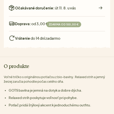
Očakávané doručenie:
út 11. 8. u vás
Doprava:
od 3,00 €
ZDARMA OD 100,00 €
Vrátenie
do 14 dní zadarmo
O produkte
Voľné tričko s originálnou potlačou z bio‑bavlny. Relaxed strih a jemný
žerzej zaručia pohodlie počas celého dňa.
GOTS bavlna je jemná na dotyk a dobre dýcha.
Relaxed strih poskytuje voľnosť pri pohybe.
Potlač pridá štýlový akcent k jednoduchému outfitu.