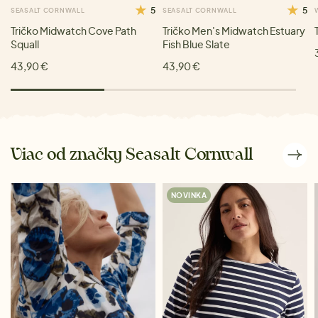
5
5
SEASALT CORNWALL
SEASALT CORNWALL
Tričko Midwatch Cove Path
Tričko Men's Midwatch Estuary
Squall
Fish Blue Slate
43,90 €
43,90 €
Viac od značky Seasalt Cornwall
NOVINKA