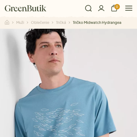
0
Muži
Oblečenie
Tričká
Tričko Midwatch Hydrangea