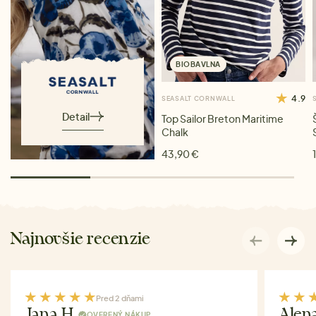
BIOBAVLNA
4.9
SEASALT CORNWALL
Detail
Top Sailor Breton Maritime
Chalk
43,90 €
Najnovšie recenzie
Pred 2 dňami
Jana H.
Alen
OVERENÝ NÁKUP