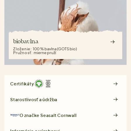
biobavlna
Zloženie:
100 % bavlna (GOTS bio)
Pružnosť:
mierne pruží
Certifikáty
Starostlivosť a údržba
O značke
Seasalt Cornwall
Informácie o výrobcovi