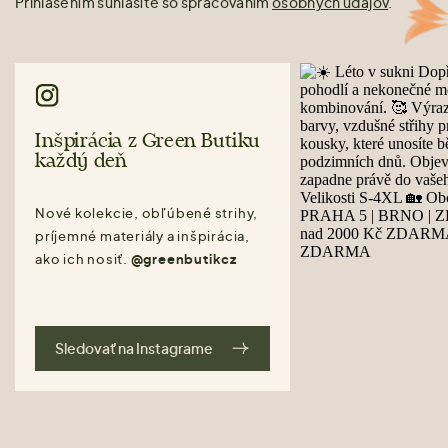
Prihlásením súhlasíte so spracovaním
osobných údajov
.
Inšpirácia z Green Butiku
každý deň
Nové kolekcie, obľúbené strihy,
príjemné materiály a inšpirácia,
ako ich nosiť.
@greenbutikcz
Sledovať na Instagrame