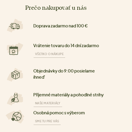
Prečo nakupovať u nás
Doprava zadarmo nad 100 €
Vrátenie tovaru do 14 dní zadarmo
VŠETKO O NÁKUPE
Objednávky do 9:00 posielame
ihneď
Příjemné materiály a pohodlné strihy
NAŠE MATERIÁLY
Osobná pomoc s výberom
SME TU PRE VÁS