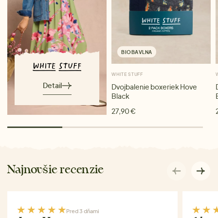
BIOBAVLNA
WHITE STUFF
Detail
Dvojbalenie boxeriek Hove
Black
27,90 €
Najnovšie recenzie
Pred 3 dňami