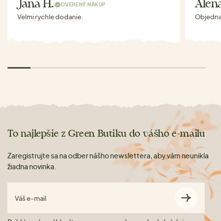
Jana H.
Alen
OVERENÝ NÁKUP
Velmi rychle dodanie.
Objednav
To najlepšie z Green Butiku do vášho e-mailu
Zaregistrujte sa na odber nášho newslettera, aby vám neunikla
žiadna novinka.
Váš e-mail