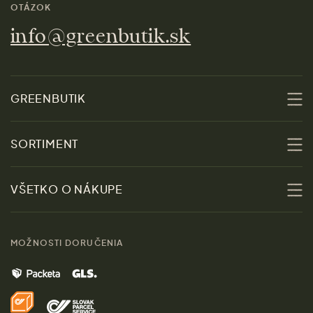
OTÁZOK
info@greenbutik.sk
GREENBUTIK
O nás
SORTIMENT
Udržateľnosť
Zľavy
VŠETKO O NÁKUPE
Materiály
Ženy
Sprievodca veľkosťami
Kontakt
MOŽNOSTI DORUČENIA
Muži
Vrátenie tovaru zdarma
Značky
Domov
Doprava a platba
Pre médiá