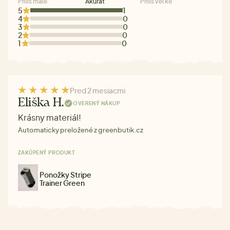
Príliš malé
Akurát
Príliš veľké
5
1
4
0
3
0
2
0
1
0
Pred 2 mesiacmi
Eliška H.
OVERENÝ NÁKUP
Krásny materiál!
Automaticky preložené z greenbutik.cz
ZAKÚPENÝ PRODUKT
Ponožky Stripe
Trainer Green