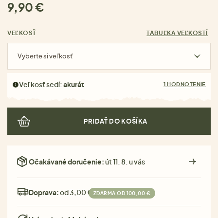
9,90 €
VEĽKOSŤ
TABUĽKA VEĽKOSTÍ
Vyberte si veľkosť
Veľkosť sedí:
akurát
1 HODNOTENIE
PRIDAŤ DO KOŠÍKA
Očakávané doručenie:
út 11. 8. u vás
Doprava:
od 3,00 €
ZDARMA OD 100,00 €