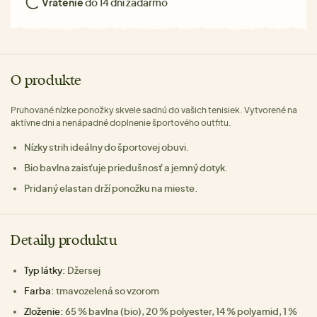
Vrátenie
do 14 dní zadarmo
O produkte
Pruhované nízke ponožky skvele sadnú do vašich tenisiek. Vytvorené na
aktívne dni a nenápadné doplnenie športového outfitu.
Nízky strih ideálny do športovej obuvi.
Bio bavlna zaisťuje priedušnosť a jemný dotyk.
Pridaný elastan drží ponožku na mieste.
Detaily produktu
Typ látky:
Džersej
Farba:
tmavozelená so vzorom
Zloženie:
65 % bavlna (bio), 20 % polyester, 14 % polyamid, 1 %