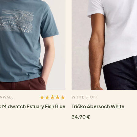
RNWALL
WHITE STUFF
s Midwatch Estuary Fish Blue
Tričko Abersoch White
34,90 €