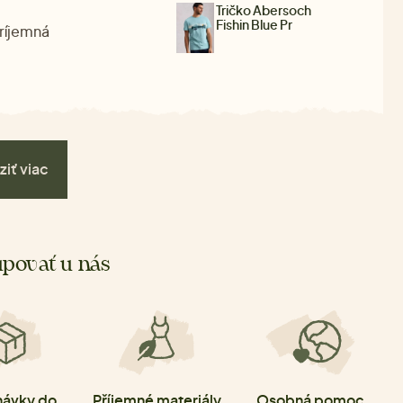
Tričko Abersoch
Fishin Blue Pr
príjemná
ziť viac
povať u nás
ávky do
Příjemné materiály
Osobná pomoc