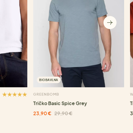
BIOBAVLNA
GREENBOMB
W
Tričko Basic Spice Grey
T
23,90 €
29,90 €
3