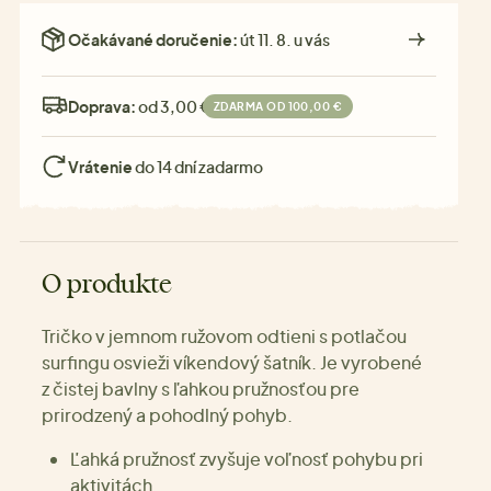
Očakávané doručenie:
út 11. 8. u vás
Doprava:
od 3,00 €
ZDARMA OD 100,00 €
Vrátenie
do 14 dní zadarmo
O produkte
Tričko v jemnom ružovom odtieni s potlačou
surfingu osvieži víkendový šatník. Je vyrobené
z čistej bavlny s ľahkou pružnosťou pre
prirodzený a pohodlný pohyb.
Ľahká pružnosť zvyšuje voľnosť pohybu pri
aktivitách