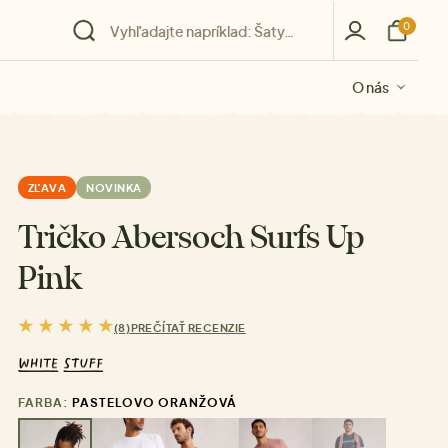
0
O nás
O nás
O nás
O nás
O nás
ZĽAVA
NOVINKA
Tričko Abersoch Surfs Up
Pink
(8)
PREČÍTAŤ RECENZIE
FARBA:
PASTELOVO ORANŽOVÁ