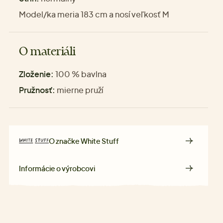
Model/ka meria 183 cm a nosí veľkosť M
O materiáli
Zloženie:
100 % bavlna
Pružnosť:
mierne pruží
O značke
White Stuff
Informácie o výrobcovi