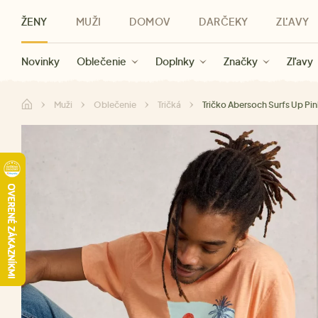
ŽENY
MUŽI
DOMOV
DARČEKY
ZĽAVY
Novinky
Novinky
Kategórie
Pre ženy
Zľavy ženy
Oblečenie
Oblečenie
Pre mužov
Značky
Zľavy muži
Doplnky
Značky
Zľavy
Darčeky pre deti
Zľavy
Značky
Pre všetký
Zľavy
Muži
Oblečenie
Tričká
Tričko Abersoch Surfs Up Pi