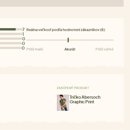
7
Reálna veľkosť podľa hodnotení zákazníkov (8):
1
0
0
0
Príliš malé
Akurát
Príliš veľké
ZAKÚPENÝ PRODUKT
Tričko Abersoch
Graphic Print