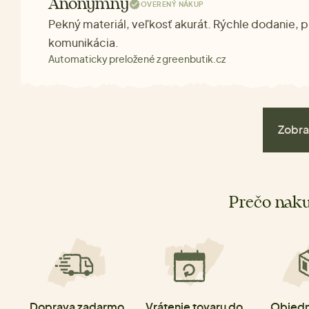
Anonymný
OVERENÝ NÁKUP
Pekný materiál, veľkosť akurát. Rýchle dodanie, 
komunikácia.
Automaticky preložené z greenbutik.cz
Zobra
Prečo naku
Doprava zadarmo
Vrátenie tovaru do
Objedn