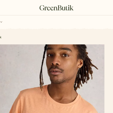
ch
Poukazy
nk