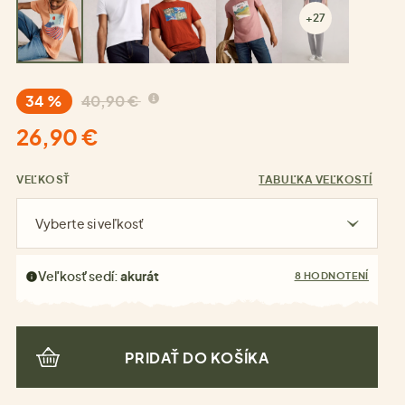
+27
34 %
40,90 €
26,90 €
VEĽKOSŤ
TABUĽKA VEĽKOSTÍ
Vyberte si veľkosť
Veľkosť sedí:
akurát
8 HODNOTENÍ
PRIDAŤ DO KOŠÍKA