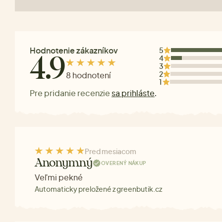
Hodnotenie zákazníkov
5
4
4.9
3
2
8 hodnotení
1
Pre pridanie recenzie
sa prihláste
.
Pred mesiacom
Anonymný
OVERENÝ NÁKUP
Veľmi pekné
Automaticky preložené z greenbutik.cz