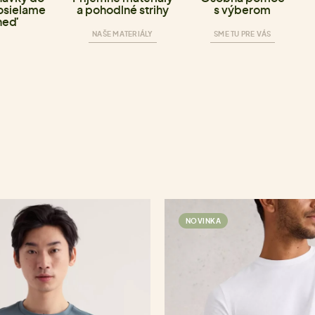
osielame
a pohodlné strihy
s výberom
neď
NAŠE MATERIÁLY
SME TU PRE VÁS
NOVINKA