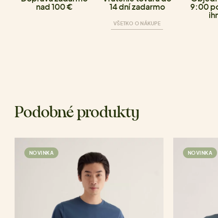
nad 100 €
14 dní zadarmo
9:00 p
ih
VŠETKO O NÁKUPE
Podobné produkty
NOVINKA
NOVINKA