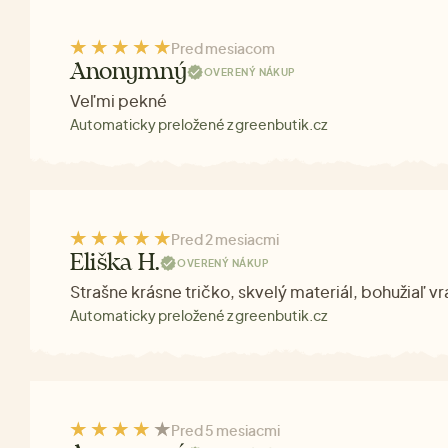
Pred mesiacom
Anonymný
OVERENÝ NÁKUP
Veľmi pekné
Automaticky preložené z greenbutik.cz
Pred 2 mesiacmi
Eliška H.
OVERENÝ NÁKUP
Strašne krásne tričko, skvelý materiál, bohužiaľ v
Automaticky preložené z greenbutik.cz
Pred 5 mesiacmi