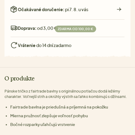
Očakávané doručenie:
pi 7. 8. u vás
Doprava:
od 3,00 €
ZDARMA OD 100,00 €
Vrátenie
do 14 dní zadarmo
O produkte
Pánske tričko z fairtrade bavlny s originálnou potlačou dodá ležérny
charakter. Voľnejší strih a okrúhly výstrih sa ľahko kombinujú s džínsami.
Fairtrade bavlna je priedušná a príjemná na pokožku
Mierna pružnosť zlepšuje voľnosť pohybu
Bočné rozparky uľahčujú vrstvenie