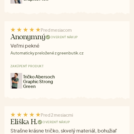
Pred mesiacom
Anonymný
OVERENÝ NÁKUP
Veľmi pekné
Automaticky preložené z greenbutik.cz
ZAKÚPENÝ PRODUKT
Tričko Abersoch
Graphic Strong
Green
Pred 2 mesiacmi
Eliška H.
OVERENÝ NÁKUP
Strašne krásne tričko, skvelý materiál, bohužiaľ