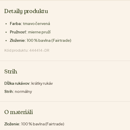
Detaily produktu
Farba:
tmavo červená
Pružnosť:
mierne pruží
Zloženie:
100 % bavlna (Fairtrade)
Kód produktu: 444414-DR
Strih
Dĺžka rukávov:
krátky rukáv
Strih:
normálny
O materiáli
Zloženie:
100 % bavlna (Fairtrade)