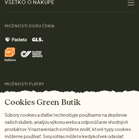
VŠETKO O NÁKUPE
Materiály
Ženy
Sprievodca veľkosťami
Kontakt
MOŽNOSTI DORUČENIA
Muži
Vrátenie tovaru zdarma
Značky
Domov
Doprava a platba
Pre médiá
Darčeky
Výhody nákupu u nás
Láskavý magazín
MOŽNOSTI PLATBY
Cookies Green Butik
Súbory cookies a ďalšie technológie používame na zlepšenie
našich služieb, analýzu výkonu webu a odporúčanie vhodných
produktov. V nastaveniach si môžete zvoliť, ktoré typy cookies
môžeme používať. Svoj súhlas môžete kedykoľvek odvolať.