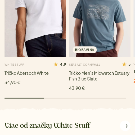
BIOBAVLNA
4.9
5
WHITE STUFF
SEASALT CORNWALL
Tričko Abersoch White
Tričko Men's Midwatch Estuary
Fish Blue Slate
34,90 €
43,90 €
Viac od značky White Stuff