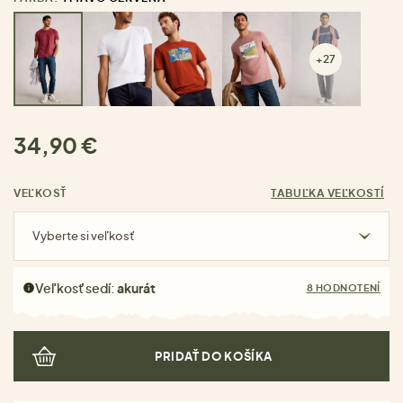
+27
34,90 €
VEĽKOSŤ
TABUĽKA VEĽKOSTÍ
Vyberte si veľkosť
Veľkosť sedí:
akurát
8 HODNOTENÍ
PRIDAŤ DO KOŠÍKA