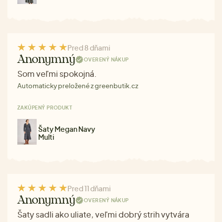
Pred 8 dňami
Anonymný
OVERENÝ NÁKUP
Som veľmi spokojná.
Automaticky preložené z greenbutik.cz
ZAKÚPENÝ PRODUKT
Šaty Megan Navy
Multi
Pred 11 dňami
Anonymný
OVERENÝ NÁKUP
Šaty sadli ako uliate, veľmi dobrý strih vytvára