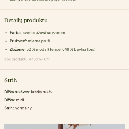
Detaily produktu
Farba:
svetlo ružová so vzorom
Pružnosť:
mierne pruží
Zloženie:
52 % modal (Tencel), 48 % bavlna (bio)
Kód produktu: 443076-CM
Strih
Dĺžka rukávov:
krátky rukáv
Dĺžka:
midi
Strih:
normálny