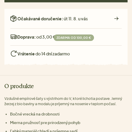
Očakávané doručenie:
út 11. 8. u vás
Doprava:
od 3,00 €
ZDARMA OD 100,00 €
Vrátenie
do 14 dní zadarmo
O produkte
Vzdušné empírové šaty s výstrihom do V, ktoré lichotia postave. Jemný
žerzej z bio bavlny a modalu je príjemný na nosenie v teplom počasí.
Bočné vrecká na drobnosti
Mierna pružnosť pre prirodzený pohyb
Ľahký materiál chladí a príjemne sedí