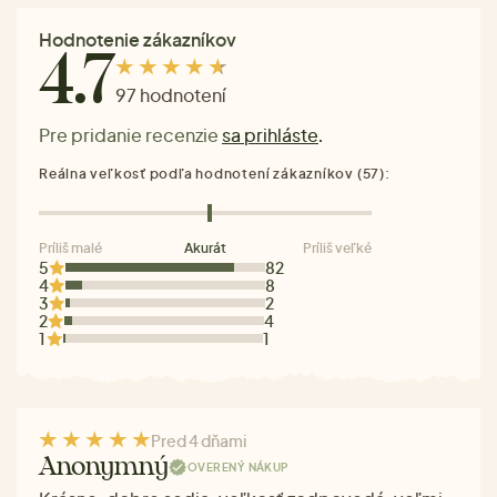
Hodnotenie zákazníkov
4.7
97 hodnotení
Pre pridanie recenzie
sa prihláste
.
Reálna veľkosť podľa hodnotení zákazníkov (57):
Príliš malé
Akurát
Príliš veľké
5
82
4
8
3
2
2
4
1
1
Pred 4 dňami
Anonymný
OVERENÝ NÁKUP