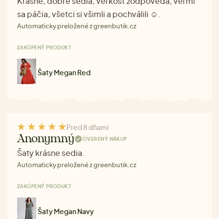
Krásne, dobre sedia, veľkosť zodpovedá, veľmi
sa páčia, všetci si všimli a pochválili ☺.
Automaticky preložené z greenbutik.cz
ZAKÚPENÝ PRODUKT
Šaty Megan Red
Pred 8 dňami
Anonymný
OVERENÝ NÁKUP
Šaty krásne sedia.
Automaticky preložené z greenbutik.cz
ZAKÚPENÝ PRODUKT
Šaty Megan Navy