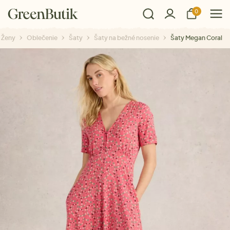
0
Ženy
Oblečenie
Šaty
Šaty na bežné nosenie
Šaty Megan Coral