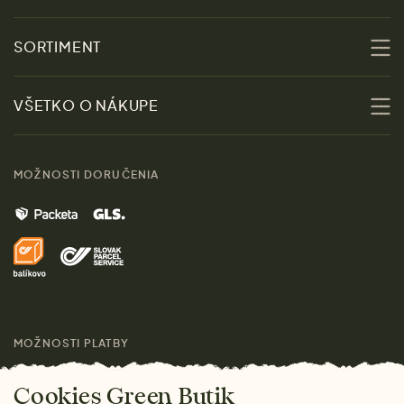
O nás
SORTIMENT
Udržateľnosť
Zľavy
VŠETKO O NÁKUPE
Materiály
Ženy
Sprievodca veľkosťami
Kontakt
MOŽNOSTI DORUČENIA
Muži
Vrátenie tovaru zdarma
Značky
Domov
Doprava a platba
Pre médiá
Darčeky
Výhody nákupu u nás
Láskavý magazín
MOŽNOSTI PLATBY
Cookies Green Butik