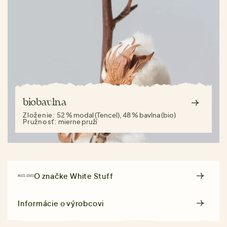
biobavlna
Zloženie:
52 % modal (Tencel), 48 % bavlna (bio)
Pružnosť:
mierne pruží
O značke
White Stuff
Informácie o výrobcovi