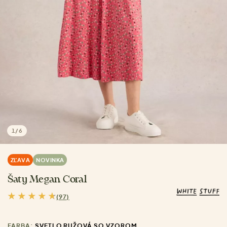
1
/
6
ZĽAVA
NOVINKA
Šaty Megan Coral
(97)
FARBA:
SVETLO RUŽOVÁ SO VZOROM