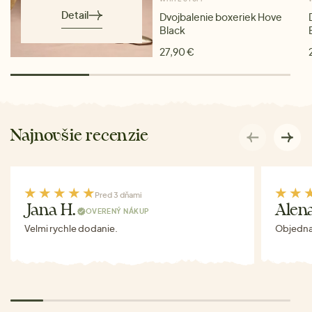
Detail
Dvojbalenie boxeriek Hove
Black
27,90 €
Najnovšie recenzie
Pred 3 dňami
Jana H.
Alen
OVERENÝ NÁKUP
Velmi rychle dodanie.
Objednav