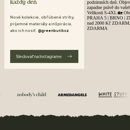
každý deň
Nové kolekcie, obľúbené strihy,
príjemné materiály a inšpirácia,
ako ich nosiť.
@greenbutikcz
Sledovať na Instagrame