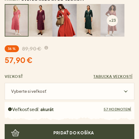
+23
89,90 €
36 %
57,90 €
VEĽKOSŤ
TABUĽKA VEĽKOSTÍ
Vyberte si veľkosť
Veľkosť sedí:
akurát
57 HODNOTENÍ
PRIDAŤ DO KOŠÍKA