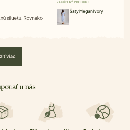
ZAKÚPENÝ PRODUKT
Šaty Megan Ivory
knú siluetu. Rovnako
ziť viac
povať u nás