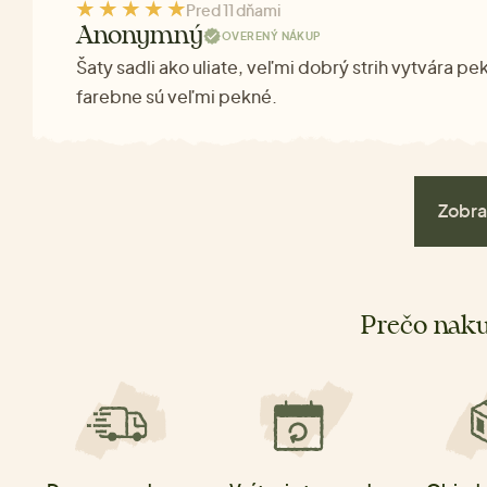
Pred 11 dňami
Anonymný
OVERENÝ NÁKUP
Šaty sadli ako uliate, veľmi dobrý strih vytvára pe
farebne sú veľmi pekné.
Zobra
Prečo naku