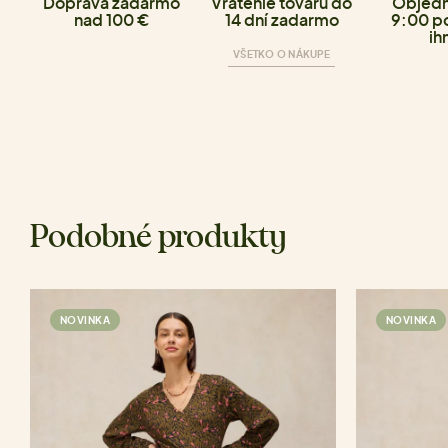
Doprava zadarmo
Vrátenie tovaru do
Objedn
nad 100 €
14 dní zadarmo
9:00 p
ih
VŠETKO O NÁKUPE
Podobné produkty
NOVINKA
NOVINKA