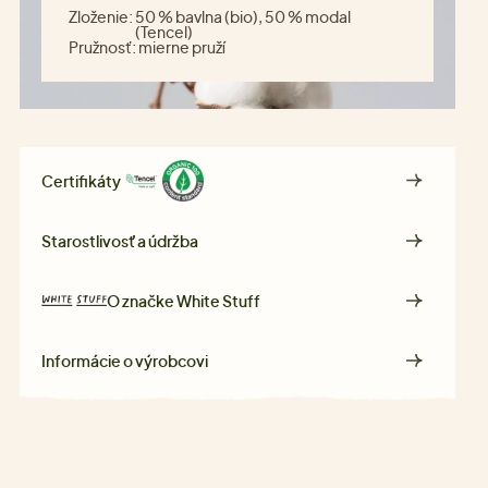
Zloženie:
50 % bavlna (bio), 50 % modal
(Tencel)
Pružnosť:
mierne pruží
Certifikáty
Starostlivosť a údržba
O značke
White Stuff
Informácie o výrobcovi