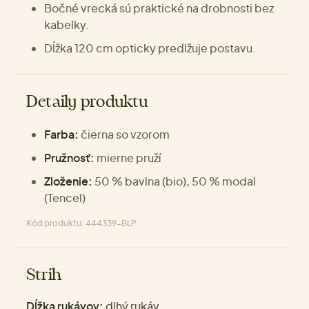
Bočné vrecká sú praktické na drobnosti bez
kabelky.
Dĺžka 120 cm opticky predlžuje postavu.
Detaily produktu
Farba:
čierna so vzorom
Pružnosť:
mierne pruží
Zloženie:
50 % bavlna (bio), 50 % modal
(Tencel)
Kód produktu: 444339-BLP
Strih
Dĺžka rukávov:
dlhý rukáv