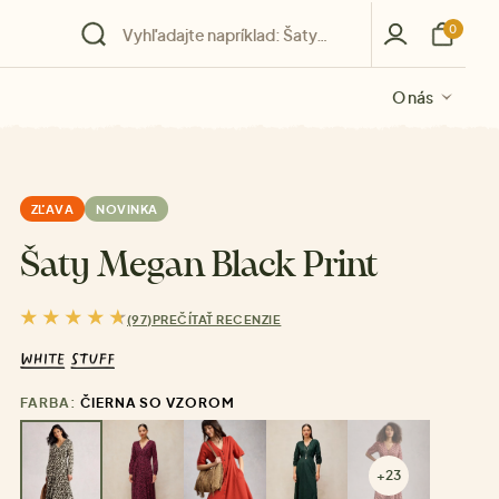
0
O nás
O nás
O nás
O nás
O nás
ZĽAVA
NOVINKA
Šaty Megan Black Print
(97)
PREČÍTAŤ RECENZIE
FARBA:
ČIERNA SO VZOROM
+23