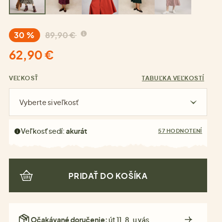
30 %
89,90 €
62,90 €
VEĽKOSŤ
TABUĽKA VEĽKOSTÍ
Vyberte si veľkosť
Veľkosť sedí:
akurát
57 HODNOTENÍ
PRIDAŤ DO KOŠÍKA
Očakávané doručenie:
út 11. 8. u vás