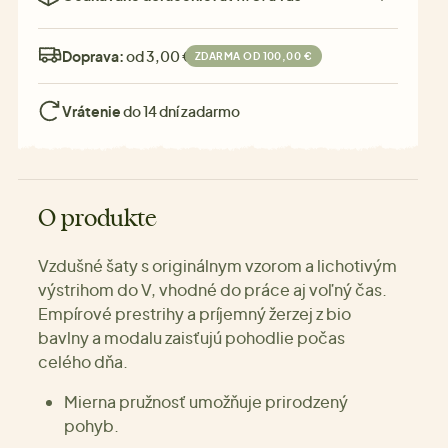
Doprava:
od 3,00 €
ZDARMA OD 100,00 €
Vrátenie
do 14 dní zadarmo
O produkte
Vzdušné šaty s originálnym vzorom a lichotivým
výstrihom do V, vhodné do práce aj voľný čas.
Empírové prestrihy a príjemný žerzej z bio
bavlny a modalu zaisťujú pohodlie počas
celého dňa.
Mierna pružnosť umožňuje prirodzený
pohyb.