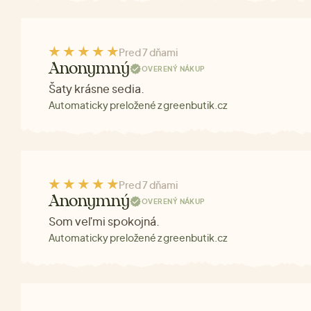
Pred 7 dňami
Anonymný
OVERENÝ NÁKUP
Šaty krásne sedia.
Automaticky preložené z greenbutik.cz
Pred 7 dňami
Anonymný
OVERENÝ NÁKUP
Som veľmi spokojná.
Automaticky preložené z greenbutik.cz