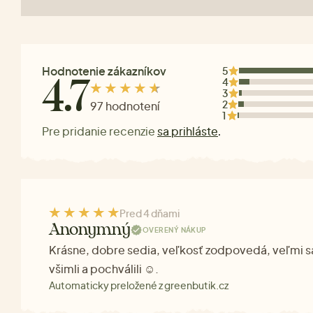
Hodnotenie zákazníkov
5
4
4.7
3
2
97 hodnotení
1
Pre pridanie recenzie
sa prihláste
.
Pred 4 dňami
Anonymný
OVERENÝ NÁKUP
Krásne, dobre sedia, veľkosť zodpovedá, veľmi sa 
všimli a pochválili ☺.
Automaticky preložené z greenbutik.cz