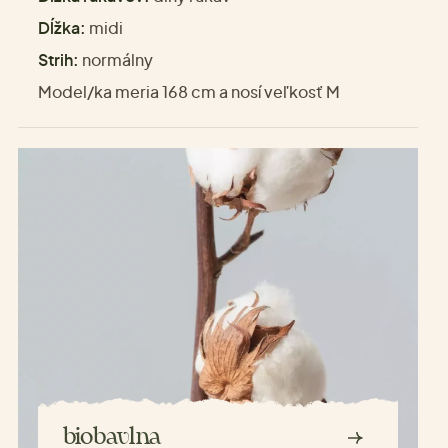
Dĺžka:
midi
Strih:
normálny
Model/ka meria 168 cm a nosí veľkosť M
biobavlna