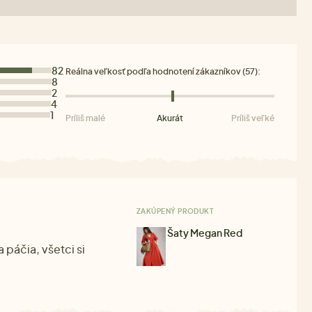
82
Reálna veľkosť podľa hodnotení zákazníkov (57):
8
2
4
1
Príliš malé
Akurát
Príliš veľké
ZAKÚPENÝ PRODUKT
Šaty Megan Red
páčia, všetci si