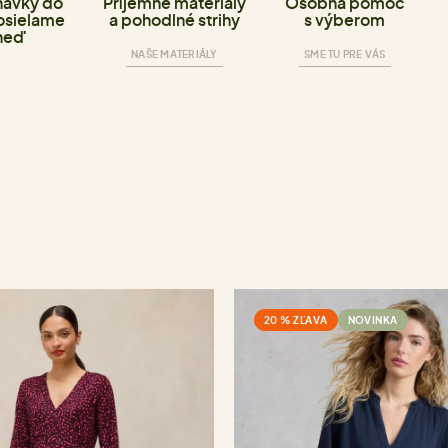
ávky do
Příjemné materiály
Osobná pomoc
osielame
a pohodlné strihy
s výberom
neď
NAŠE MATERIÁLY
SME TU PRE VÁS
20 % ZĽAVA
NOVINKA