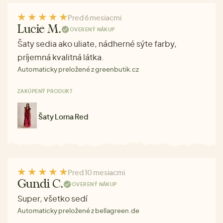
Pred 6 mesiacmi
Lucie M.
OVERENÝ NÁKUP
Šaty sedia ako uliate, nádherné sýte farby,
príjemná kvalitná látka.
Automaticky preložené z greenbutik.cz
ZAKÚPENÝ PRODUKT
Šaty Lorna Red
Pred 10 mesiacmi
Gundi C.
OVERENÝ NÁKUP
Super, všetko sedí
Automaticky preložené z bellagreen.de