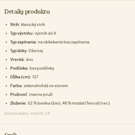
Detaily produktu
Strih:
klasický strih
Typ výstrihu:
výstrih do V
Typ zapínania:
na obliekanie bez zapínania
Typ látky:
Džersej
Vrecká:
áno
Podšívka:
bez podšívky
Dĺžka (cm):
127
Farba:
zelenohnědá se vzorem
Pružnosť:
mierne pruží
Zloženie:
52 % bavlna (bio), 48 % modal (Tencel) (rec)
Kód produktu: 446129-CP