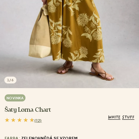
1
/
6
NOVINKA
Šaty Lorna Chart
(12)
FARBA:
ZELENOHNĚDÁ SE VZOREM