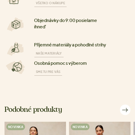
VŠETKO O NÁKUPE
Objednávky do 9:00 posielame
ihneď
Příjemné materiály a pohodlné strihy
NAŠE MATERIÁLY
Osobná pomoc s výberom
SME TU PRE VÁS
Podobné produkty
NOVINKA
NOVINKA