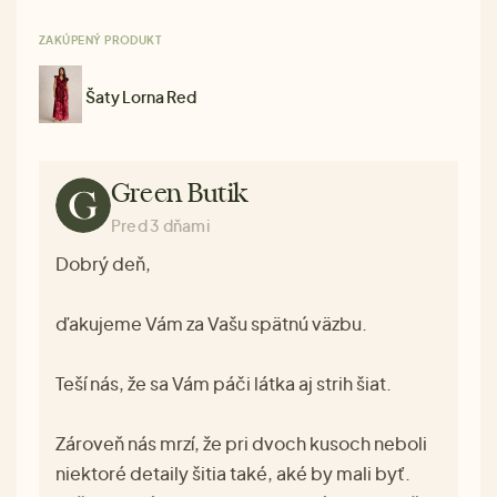
ZAKÚPENÝ PRODUKT
Šaty Lorna Red
Green Butik
Pred 3 dňami
Dobrý deň,
ďakujeme Vám za Vašu spätnú väzbu.
Teší nás, že sa Vám páči látka aj strih šiat.
Zároveň nás mrzí, že pri dvoch kusoch neboli
niektoré detaily šitia také, aké by mali byť.