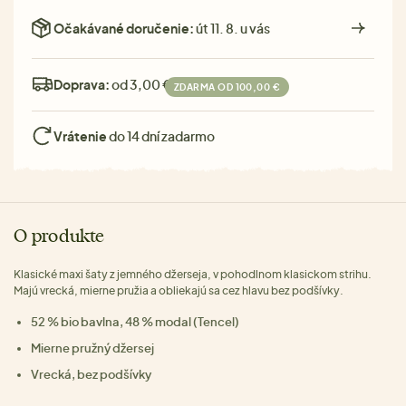
Očakávané doručenie:
út 11. 8. u vás
Doprava:
od 3,00 €
ZDARMA OD 100,00 €
Vrátenie
do 14 dní zadarmo
O produkte
Klasické maxi šaty z jemného džerseja, v pohodlnom klasickom strihu.
Majú vrecká, mierne pružia a obliekajú sa cez hlavu bez podšívky.
52 % bio bavlna, 48 % modal (Tencel)
Mierne pružný džersej
Vrecká, bez podšívky