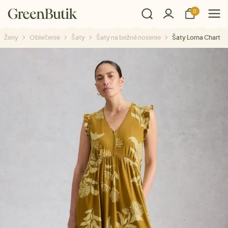
0
Ženy
Oblečenie
Šaty
Šaty na bežné nosenie
Šaty Lorna Chart