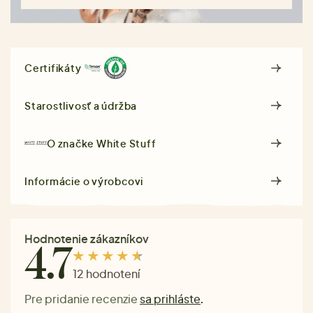
Certifikáty
Starostlivosť a údržba
O značke
White Stuff
Informácie o výrobcovi
Hodnotenie zákazníkov
4.7
12 hodnotení
Pre pridanie recenzie
sa prihláste
.