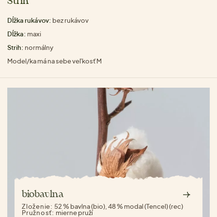
Strih
Dĺžka rukávov:
bez rukávov
Dĺžka:
maxi
Strih:
normálny
Model/ka má na sebe veľkosť M
biobavlna
Zloženie:
52 % bavlna (bio), 48 % modal (Tencel) (rec)
Pružnosť:
mierne pruží