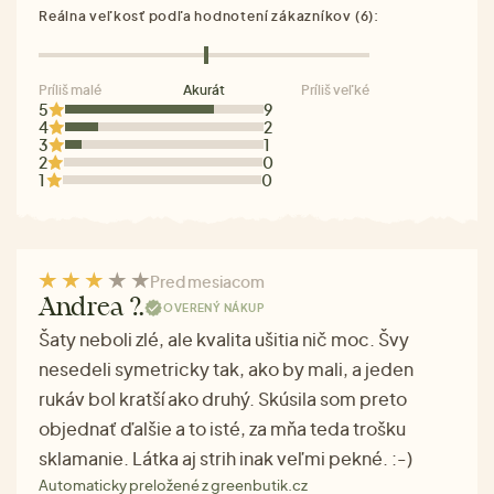
Reálna veľkosť podľa hodnotení zákazníkov (6):
Príliš malé
Akurát
Príliš veľké
5
9
4
2
3
1
2
0
1
0
Pred mesiacom
Andrea ?.
OVERENÝ NÁKUP
Šaty neboli zlé, ale kvalita ušitia nič moc. Švy
nesedeli symetricky tak, ako by mali, a jeden
rukáv bol kratší ako druhý. Skúsila som preto
objednať ďalšie a to isté, za mňa teda trošku
sklamanie. Látka aj strih inak veľmi pekné. :-)
Automaticky preložené z greenbutik.cz