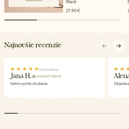
Black
27,90 €
Najnovšie recenzie
Pred 4 dňami
Jana H.
Alen
OVERENÝ NÁKUP
Velmi rychle dodanie.
Objednav