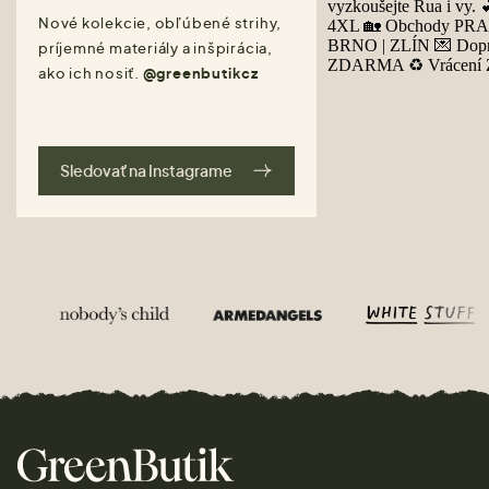
Nové kolekcie, obľúbené strihy,
príjemné materiály a inšpirácia,
ako ich nosiť.
@greenbutikcz
Sledovať na Instagrame