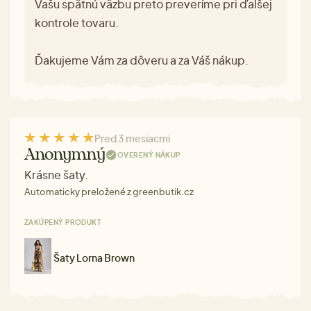
Vašu spätnú väzbu preto preveríme pri ďalšej
kontrole tovaru.
Ďakujeme Vám za dôveru a za Váš nákup.
Pred 3 mesiacmi
Anonymný
OVERENÝ NÁKUP
Krásne šaty.
Automaticky preložené z greenbutik.cz
ZAKÚPENÝ PRODUKT
Šaty Lorna Brown