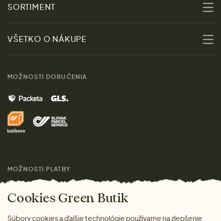
O nás
SORTIMENT
Udržateľnosť
Zľavy
VŠETKO O NÁKUPE
Materiály
Ženy
Sprievodca veľkosťami
Kontakt
MOŽNOSTI DORUČENIA
Muži
Vrátenie tovaru zdarma
Značky
Domov
Doprava a platba
Pre médiá
Darčeky
Výhody nákupu u nás
Láskavý magazín
MOŽNOSTI PLATBY
Cookies Green Butik
Súbory cookies a ďalšie technológie používame na zlepšenie