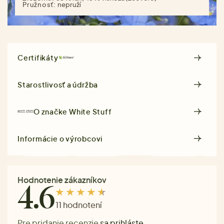
Pružnosť:
nepruží
Certifikáty
Starostlivosť a údržba
O značke
White Stuff
Informácie o výrobcovi
Hodnotenie zákazníkov
4.6
11 hodnotení
Pre pridanie recenzie
sa prihláste
.