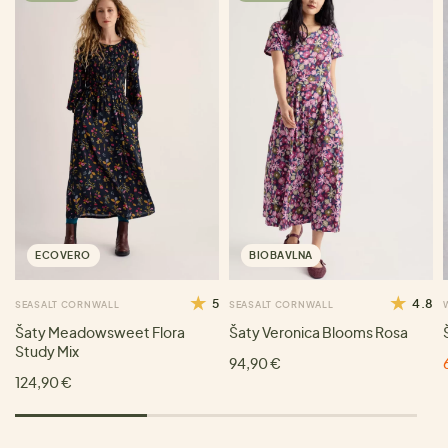
ECOVERO
BIOBAVLNA
5
4.8
SEASALT CORNWALL
SEASALT CORNWALL
Šaty Meadowsweet Flora
Šaty Veronica Blooms Rosa
Study Mix
94,90 €
124,90 €