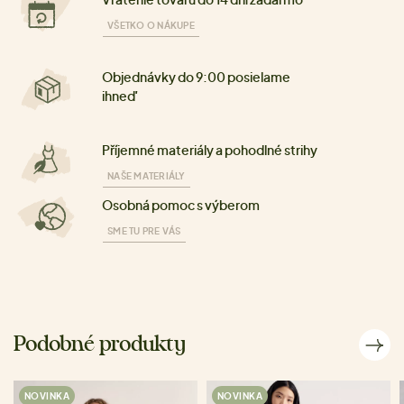
VŠETKO O NÁKUPE
Objednávky do 9:00 posielame
ihneď
Příjemné materiály a pohodlné strihy
NAŠE MATERIÁLY
Osobná pomoc s výberom
SME TU PRE VÁS
Podobné produkty
NOVINKA
NOVINKA