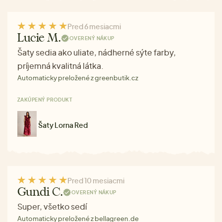
Pred 6 mesiacmi
Lucie M.
OVERENÝ NÁKUP
Šaty sedia ako uliate, nádherné sýte farby,
príjemná kvalitná látka.
Automaticky preložené z greenbutik.cz
ZAKÚPENÝ PRODUKT
Šaty Lorna Red
Pred 10 mesiacmi
Gundi C.
OVERENÝ NÁKUP
Super, všetko sedí
Automaticky preložené z bellagreen.de