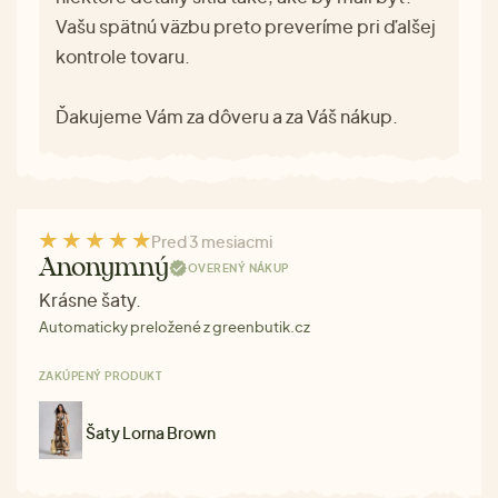
Vašu spätnú väzbu preto preveríme pri ďalšej
kontrole tovaru.
Ďakujeme Vám za dôveru a za Váš nákup.
Pred 3 mesiacmi
Anonymný
OVERENÝ NÁKUP
Krásne šaty.
Automaticky preložené z greenbutik.cz
ZAKÚPENÝ PRODUKT
Šaty Lorna Brown