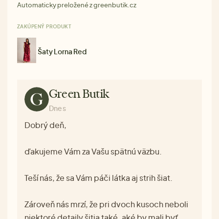
Automaticky preložené z greenbutik.cz
ZAKÚPENÝ PRODUKT
Šaty Lorna Red
Green Butik
Dnes
Dobrý deň,
ďakujeme Vám za Vašu spätnú väzbu.
Teší nás, že sa Vám páči látka aj strih šiat.
Zároveň nás mrzí, že pri dvoch kusoch neboli
niektoré detaily šitia také, aké by mali byť.