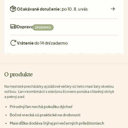
Očakávané doručenie:
po 10. 8. u vás
Doprava:
ZADARMO
Vrátenie
do 14 dní zadarmo
O produkte
Na mestské prechádzky aj plážové večery sú tieto maxi šaty skvelou
voľbou. Ľan v kombinácii s viskózou Ecovero ponúka chladivý dotyk
a pekný pad.
Prírodný ľan nechá pokožku dýchať
Bočné vrecká sú praktické na drobnosti
Maxi dĺžka dodáva štýl aj pri večerných príležitostiach