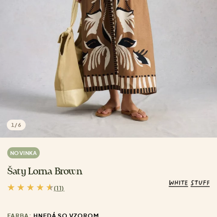
1
/
6
NOVINKA
Šaty Lorna Brown
(11)
FARBA:
HNEDÁ SO VZOROM