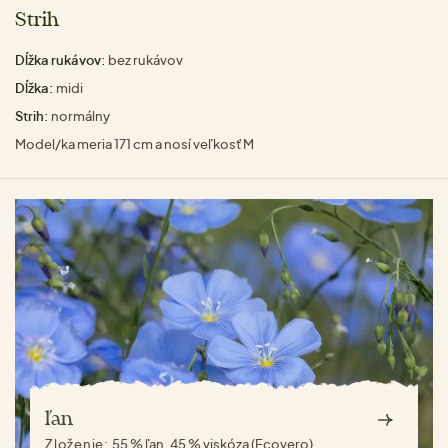
Strih
Dĺžka rukávov:
bez rukávov
Dĺžka:
midi
Strih:
normálny
Model/ka meria 171 cm a nosí veľkosť M
ľan
Zloženie:
55 % ľan, 45 % viskóza (Ecovero)