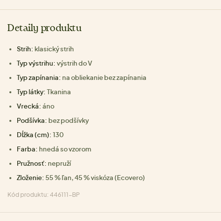
Detaily produktu
Strih:
klasický strih
Typ výstrihu:
výstrih do V
Typ zapínania:
na obliekanie bez zapínania
Typ látky:
Tkanina
Vrecká:
áno
Podšívka:
bez podšívky
Dĺžka (cm):
130
Farba:
hnedá so vzorom
Pružnosť:
nepruží
Zloženie:
55 % ľan, 45 % viskóza (Ecovero)
Kód produktu: 446111-BP