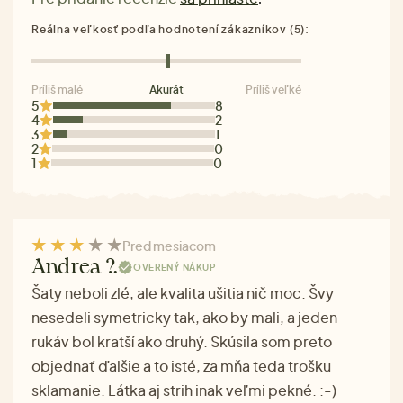
Reálna veľkosť podľa hodnotení zákazníkov (5):
Príliš malé
Akurát
Príliš veľké
5
8
4
2
3
1
2
0
1
0
Pred mesiacom
Andrea ?.
OVERENÝ NÁKUP
Šaty neboli zlé, ale kvalita ušitia nič moc. Švy
nesedeli symetricky tak, ako by mali, a jeden
rukáv bol kratší ako druhý. Skúsila som preto
objednať ďalšie a to isté, za mňa teda trošku
sklamanie. Látka aj strih inak veľmi pekné. :-)