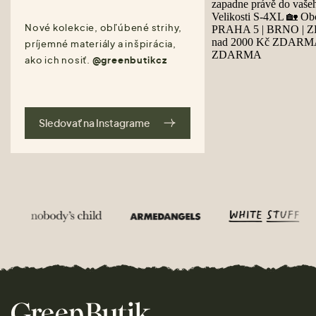
Nové kolekcie, obľúbené strihy,
príjemné materiály a inšpirácia,
ako ich nosiť.
@greenbutikcz
Sledovať na Instagrame