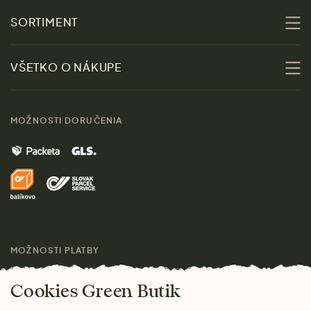
O nás
SORTIMENT
Udržateľnosť
Zľavy
VŠETKO O NÁKUPE
Materiály
Ženy
Sprievodca veľkosťami
Kontakt
MOŽNOSTI DORUČENIA
Muži
Vrátenie tovaru zdarma
Značky
Domov
Doprava a platba
Pre médiá
Darčeky
Výhody nákupu u nás
Láskavý magazín
MOŽNOSTI PLATBY
Cookies Green Butik