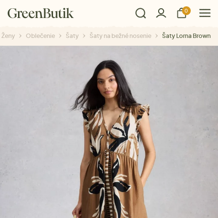
0
Ženy
Oblečenie
Šaty
Šaty na bežné nosenie
Šaty Lorna Brown