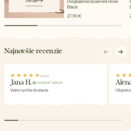
Detail
Dvojbalenie boxeriek Hove
Black
27,90 €
Najnovšie recenzie
Včera
Jana H.
Alen
OVERENÝ NÁKUP
Velmi rychle dodanie.
Objednav