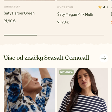
WHITE STUFF
4.7
WHITE STUFF
Šaty Harper Green
Šaty Megan Pink Multi
91,90 €
91,90 €
Viac od značky Seasalt Cornwall
NOVINKA