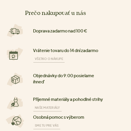
Prečo nakupovať u nás
Doprava zadarmo nad 100 €
Vrátenie tovaru do 14 dní zadarmo
VŠETKO O NÁKUPE
Objednávky do 9:00 posielame
ihneď
Příjemné materiály a pohodlné strihy
NAŠE MATERIÁLY
Osobná pomoc s výberom
SME TU PRE VÁS