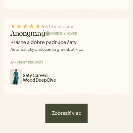
Pred 3 mesiacmi
Anonymný
OVERENÝ NÁKUP
Krásne a dobre padnúce šaty
Automaticky preložené z greenbutik.cz
ZAKÚPENÝ PRODUKT
Šaty Carved
Wood Deep Dive
Zobraziť viac