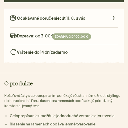
Očakávané doručenie:
út 11. 8. u vás
Doprava:
od 3,00 €
ZDARMA OD 100,00 €
Vrátenie
do 14 dní zadarmo
O produkte
Košeľové šaty s celoprepínaním ponúkajú všestranné možnosti stylingu
do horúcich dní. Ľan a riasenie na ramenách podčiarkujú prirodzený
komfort aj jemný tvar.
Celoprepínanie umožňuje jednoduché vetranie aj vrstvenie
Riasenie na ramenách dodáva jemné tvarovanie