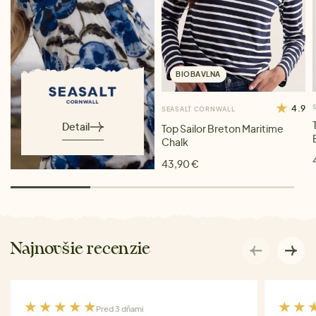
BIOBAVLNA
4.9
SEASALT CORNWALL
Detail
Top Sailor Breton Maritime
Chalk
43,90 €
Najnovšie recenzie
Pred 3 dňami