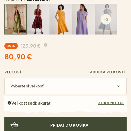
+2
123,90 €
35 %
80,90 €
VEĽKOSŤ
TABUĽKA VEĽKOSTÍ
Vyberte si veľkosť
Veľkosť sedí:
akurát
31 HODNOTENÍ
PRIDAŤ DO KOŠÍKA