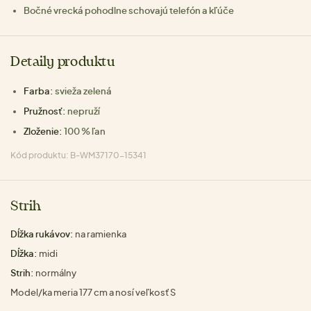
Bočné vrecká pohodlne schovajú telefón a kľúče
Detaily produktu
Farba:
svieža zelená
Pružnosť:
nepruží
Zloženie:
100 % ľan
Kód produktu: B-WM37170-15341
Strih
Dĺžka rukávov:
na ramienka
Dĺžka:
midi
Strih:
normálny
Model/ka meria 177 cm a nosí veľkosť S