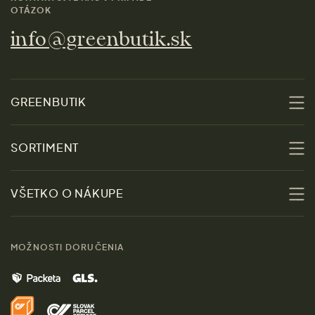
OTÁZOK
info@greenbutik.sk
GREENBUTIK
O nás
SORTIMENT
Udržateľnosť
Zľavy
VŠETKO O NÁKUPE
Materiály
Ženy
Sprievodca veľkosťami
Kontakt
MOŽNOSTI DORUČENIA
Muži
Vrátenie tovaru zdarma
Značky
Domov
Doprava a platba
Pre médiá