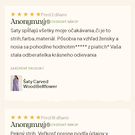
Pred 2 dňami
Anonymný
OVERENÝ NÁKUP
Saty spĺňajú všetky moje očakávania,či je to
strih,farba,materiál. Pôsobia na vzhľad žensky a
nosia sa pohodlne hodnotim***** z piatich* Vaša
stala odberatelka krásneho odievania
ZAKÚPENÝ PRODUKT
Šaty Carved
Wood Bellflower
Pred 18 dňami
Anonymný
OVERENÝ NÁKUP
Pekný strih. Veľkosť presne podľa údajov v