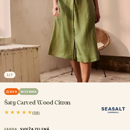
1
/
7
ZĽAVA
NOVINKA
Šaty Carved Wood Citron
(58)
FARBA:
SVIEŽA ZELENÁ