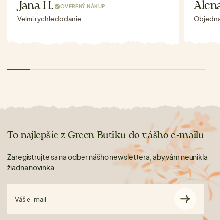
Jana H.
Alen
OVERENÝ NÁKUP
Velmi rychle dodanie.
Objednav
To najlepšie z Green Butiku do vášho e-mailu
Zaregistrujte sa na odber nášho newslettera, aby vám neunikla
žiadna novinka.
Váš e-mail