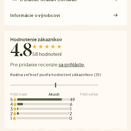
Informácie o výrobcovi
Hodnotenie zákazníkov
4.8
58 hodnotení
Pre pridanie recenzie
sa prihláste
.
Reálna veľkosť podľa hodnotení zákazníkov (31):
Príliš malé
Akurát
Príliš veľké
5
49
4
6
3
1
2
2
1
0