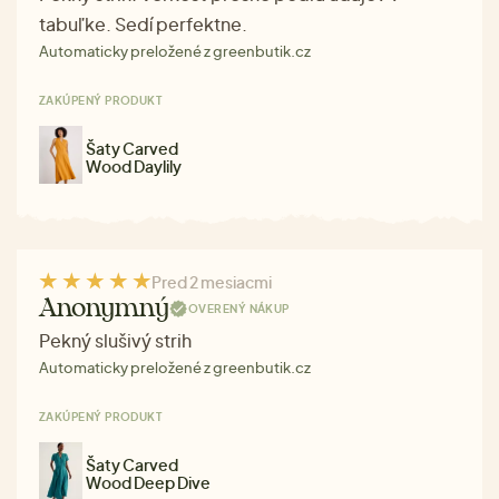
tabuľke. Sedí perfektne.
Automaticky preložené z greenbutik.cz
ZAKÚPENÝ PRODUKT
Šaty Carved
Wood Daylily
Pred 2 mesiacmi
Anonymný
OVERENÝ NÁKUP
Pekný slušivý strih
Automaticky preložené z greenbutik.cz
ZAKÚPENÝ PRODUKT
Šaty Carved
Wood Deep Dive