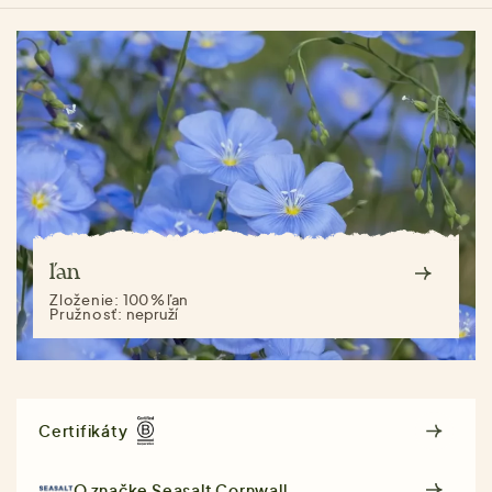
ľan
Zloženie:
100 % ľan
Pružnosť:
nepruží
Certifikáty
O značke
Seasalt Cornwall