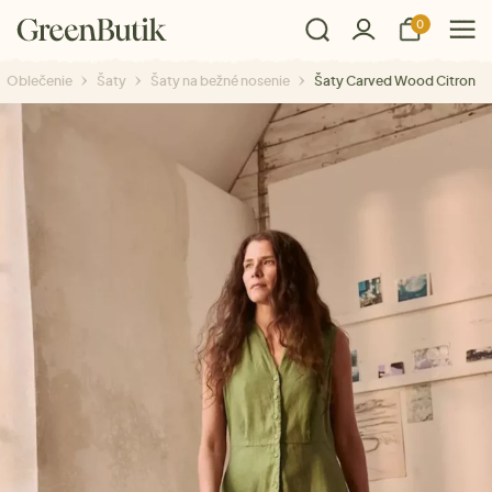
0
Oblečenie
Šaty
Šaty na bežné nosenie
Šaty Carved Wood Citron