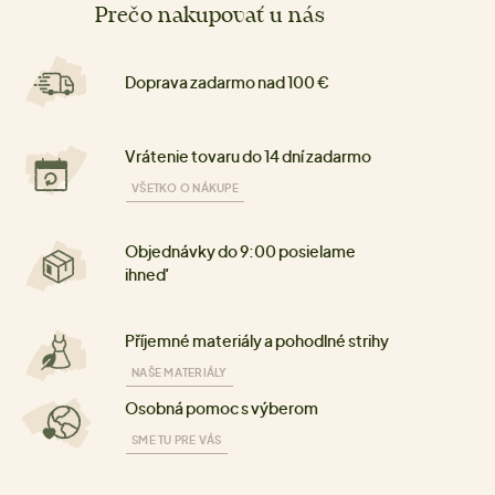
Prečo nakupovať u nás
Doprava zadarmo nad 100 €
Vrátenie tovaru do 14 dní zadarmo
VŠETKO O NÁKUPE
Objednávky do 9:00 posielame
ihneď
Příjemné materiály a pohodlné strihy
NAŠE MATERIÁLY
Osobná pomoc s výberom
SME TU PRE VÁS