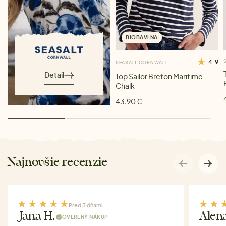
BIOBAVLNA
4.9
SEASALT CORNWALL
Detail
Top Sailor Breton Maritime
Chalk
43,90 €
Najnovšie recenzie
Pred 3 dňami
Jana H.
Alen
OVERENÝ NÁKUP