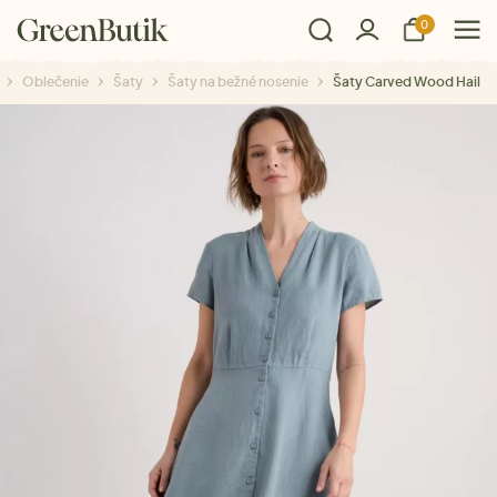
0
Oblečenie
Šaty
Šaty na bežné nosenie
Šaty Carved Wood Hail