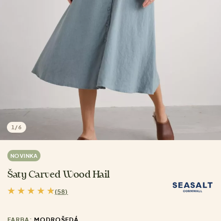
1
/
6
NOVINKA
Šaty Carved Wood Hail
(58)
FARBA:
MODROŠEDÁ