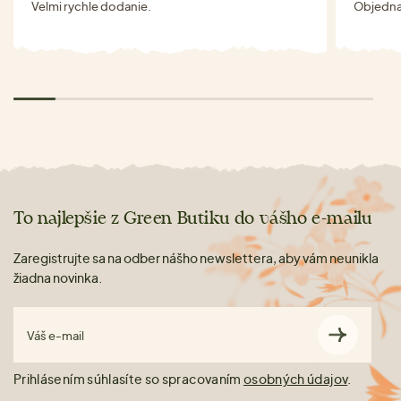
Velmi rychle dodanie.
Objednav
To najlepšie z Green Butiku do vášho e-mailu
Zaregistrujte sa na odber nášho newslettera, aby vám neunikla
žiadna novinka.
Váš e-mail
Prihlásením súhlasíte so spracovaním
osobných údajov
.