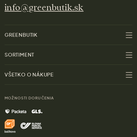
info@greenbutik.sk
GREENBUTIK
O nás
SORTIMENT
Udržateľnosť
Zľavy
VŠETKO O NÁKUPE
Materiály
Ženy
Sprievodca veľkosťami
Kontakt
MOŽNOSTI DORUČENIA
Muži
Vrátenie tovaru zdarma
Značky
Domov
Doprava a platba
Pre médiá
Darčeky
Výhody nákupu u nás