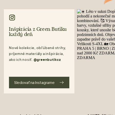
Inšpirácia z Green Butiku
každý deň
Nové kolekcie, obľúbené strihy,
príjemné materiály a inšpirácia,
ako ich nosiť.
@greenbutikcz
Sledovať na Instagrame