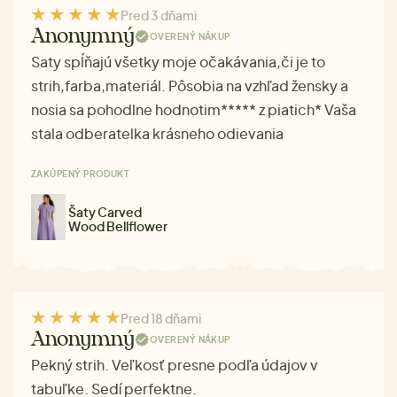
Pred 3 dňami
Anonymný
OVERENÝ NÁKUP
Saty spĺňajú všetky moje očakávania,či je to
strih,farba,materiál. Pôsobia na vzhľad žensky a
nosia sa pohodlne hodnotim***** z piatich* Vaša
stala odberatelka krásneho odievania
ZAKÚPENÝ PRODUKT
Šaty Carved
Wood Bellflower
Pred 18 dňami
Anonymný
OVERENÝ NÁKUP
Pekný strih. Veľkosť presne podľa údajov v
tabuľke. Sedí perfektne.