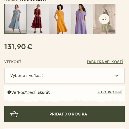
+2
131,90 €
VEĽKOSŤ
TABUĽKA VEĽKOSTÍ
Vyberte si veľkosť
Veľkosť sedí:
akurát
31 HODNOTENÍ
PRIDAŤ DO KOŠÍKA