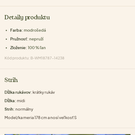
Detaily produktu
Farba:
modrošedá
Pružnosť:
nepruží
Zloženie:
100 % ľan
Kód produktu: B-WM18787-14238
Strih
Dĺžka rukávov:
krátky rukáv
Dĺžka:
midi
Strih:
normálny
Model/ka meria 178 cm a nosí veľkosť S