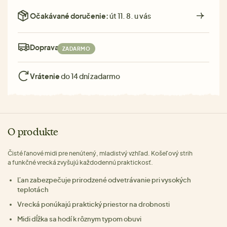
Očakávané doručenie:
út 11. 8. u vás
Doprava:
ZADARMO
Vrátenie
do 14 dní zadarmo
O produkte
Čisté ľanové midi pre nenútený, mladistvý vzhľad. Košeľový strih
a funkčné vrecká zvyšujú každodennú praktickosť.
Ľan zabezpečuje prirodzené odvetrávanie pri vysokých
teplotách
Vrecká ponúkajú praktický priestor na drobnosti
Midi dĺžka sa hodí k rôznym typom obuvi