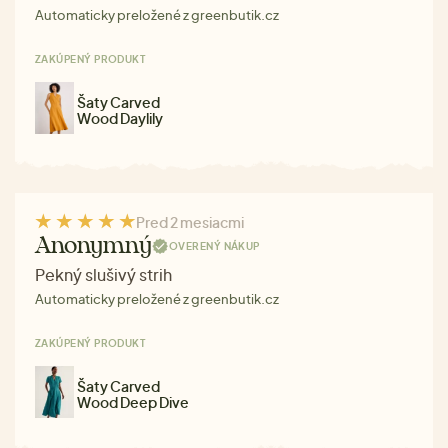
Automaticky preložené z greenbutik.cz
ZAKÚPENÝ PRODUKT
Šaty Carved
Wood Daylily
Pred 2 mesiacmi
Anonymný
OVERENÝ NÁKUP
Pekný slušivý strih
Automaticky preložené z greenbutik.cz
ZAKÚPENÝ PRODUKT
Šaty Carved
Wood Deep Dive