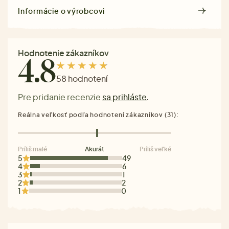
Informácie o výrobcovi
Hodnotenie zákazníkov
4.8
58 hodnotení
Pre pridanie recenzie
sa prihláste
.
Reálna veľkosť podľa hodnotení zákazníkov (31):
Príliš malé
Akurát
Príliš veľké
5
49
4
6
3
1
2
2
1
0