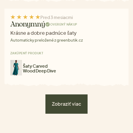
Pred 3 mesiacmi
Anonymný
OVERENÝ NÁKUP
Krásne a dobre padnúce šaty
Automaticky preložené z greenbutik.cz
ZAKÚPENÝ PRODUKT
Šaty Carved
Wood Deep Dive
Zobraziť viac