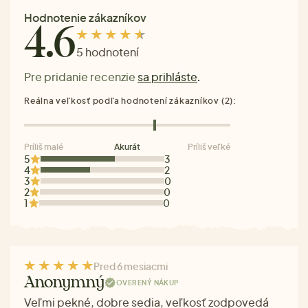
Hodnotenie zákazníkov
4.6
5 hodnotení
Pre pridanie recenzie
sa prihláste
.
Reálna veľkosť podľa hodnotení zákazníkov (2):
Príliš malé
Akurát
Príliš veľké
5
3
4
2
3
0
2
0
1
0
Pred 6 mesiacmi
Anonymný
OVERENÝ NÁKUP
Veľmi pekné, dobre sedia, veľkosť zodpovedá