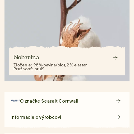
biobavlna
Zloženie:
98 % bavlna (bio), 2 % elastan
Pružnosť:
pruží
O značke
Seasalt Cornwall
Informácie o výrobcovi