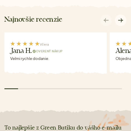
Najnovšie recenzie
Včera
Jana H.
Alen
OVERENÝ NÁKUP
Velmi rychle dodanie.
Objednav
To najlepšie z Green Butiku do vášho e-mailu