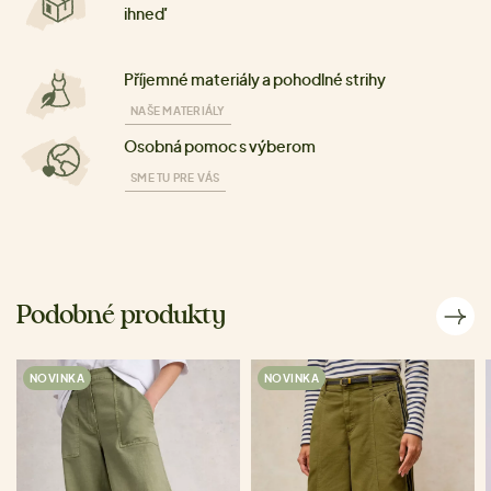
ihneď
Příjemné materiály a pohodlné strihy
NAŠE MATERIÁLY
Osobná pomoc s výberom
SME TU PRE VÁS
Podobné produkty
NOVINKA
NOVINKA