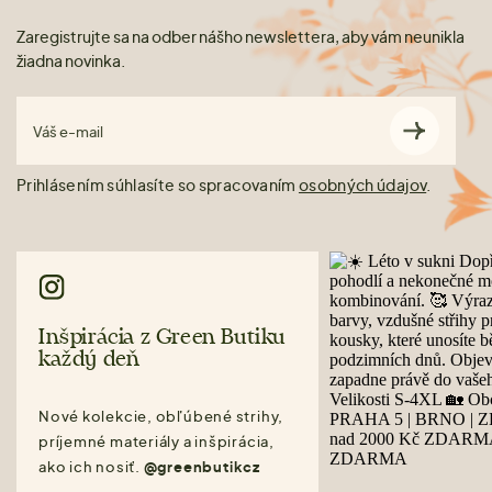
Zaregistrujte sa na odber nášho newslettera, aby vám neunikla
žiadna novinka.
Váš e-mail
Prihlásením súhlasíte so spracovaním
osobných údajov
.
Inšpirácia z Green Butiku
každý deň
Nové kolekcie, obľúbené strihy,
príjemné materiály a inšpirácia,
ako ich nosiť.
@greenbutikcz