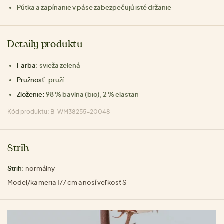
Pútka a zapínanie v páse zabezpečujú isté držanie
Detaily produktu
Farba:
svieža zelená
Pružnosť:
pruží
Zloženie:
98 % bavlna (bio), 2 % elastan
Kód produktu: B-WM38255-20048
Strih
Strih:
normálny
Model/ka meria 177 cm a nosí veľkosť S