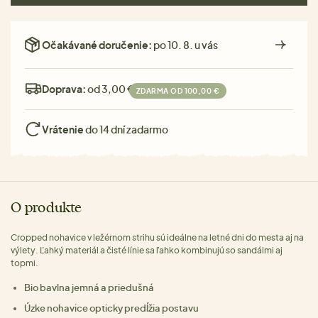
Očakávané doručenie:
po 10. 8. u vás
Doprava:
od 3,00 €
ZDARMA OD 100,00 €
Vrátenie
do 14 dní zadarmo
O produkte
Cropped nohavice v ležérnom strihu sú ideálne na letné dni do mesta aj na
výlety. Ľahký materiál a čisté línie sa ľahko kombinujú so sandálmi aj
topmi.
Bio bavlna jemná a priedušná
Úzke nohavice opticky predĺžia postavu