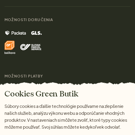
Materiály
Ženy
Sprievodca veľkosťami
Kontakt
MOŽNOSTI DORUČENIA
Muži
Vrátenie tovaru zdarma
Značky
Domov
Doprava a platba
Pre médiá
Darčeky
Výhody nákupu u nás
Láskavý magazín
MOŽNOSTI PLATBY
Cookies Green Butik
Súbory cookies a ďalšie technológie používame na zlepšenie
našich služieb, analýzu výkonu webu a odporúčanie vhodných
produktov. V nastaveniach si môžete zvoliť, ktoré typy cookies
môžeme používať. Svoj súhlas môžete kedykoľvek odvolať.