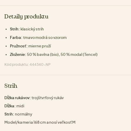
Detaily produktu
Strih:
klasický strih
Farba:
tmavo modrá so vzorom
Pružnosť:
mierne pruží
Zloženie:
50 % bavlna (bio), 50 % modal (Tencel)
Kód produktu: 444340-NP
Strih
Dĺžka rukávov:
trojštvrťový rukáv
Dĺžka:
midi
Strih:
normálny
Model/ka meria 168 cm a nosí veľkosť M