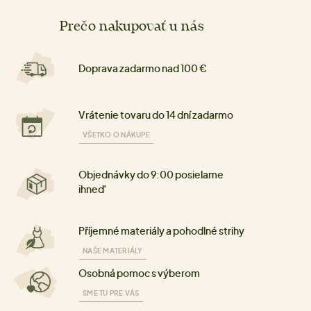
Prečo nakupovať u nás
Doprava zadarmo nad 100 €
Vrátenie tovaru do 14 dní zadarmo
VŠETKO O NÁKUPE
Objednávky do 9:00 posielame
ihneď
Příjemné materiály a pohodlné strihy
NAŠE MATERIÁLY
Osobná pomoc s výberom
SME TU PRE VÁS