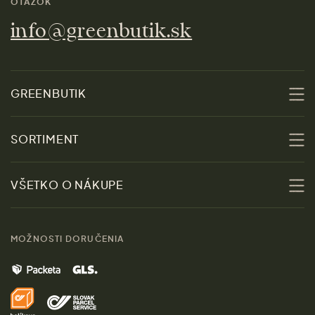
OTÁZOK
info@greenbutik.sk
GREENBUTIK
O nás
SORTIMENT
Udržateľnosť
Zľavy
VŠETKO O NÁKUPE
Materiály
Ženy
Sprievodca veľkosťami
Kontakt
MOŽNOSTI DORUČENIA
Muži
Vrátenie tovaru zdarma
Značky
Domov
Doprava a platba
Pre médiá
Darčeky