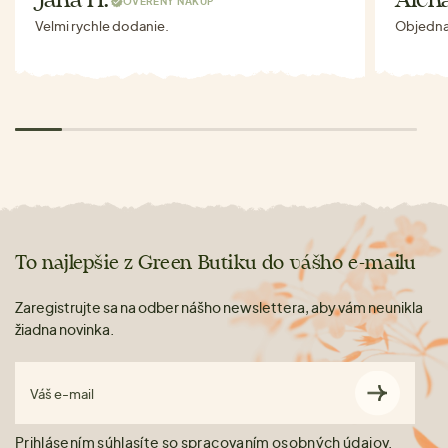
Jana H.
Alen
OVERENÝ NÁKUP
Velmi rychle dodanie.
Objednav
To najlepšie z Green Butiku do vášho e-mailu
Zaregistrujte sa na odber nášho newslettera, aby vám neunikla
žiadna novinka.
Váš e-mail
Prihlásením súhlasíte so spracovaním
osobných údajov
.