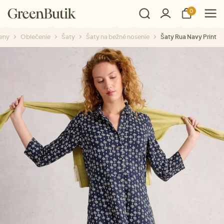
0
eny
Oblečenie
Šaty
Šaty na bežné nosenie
Šaty Rua Navy Print