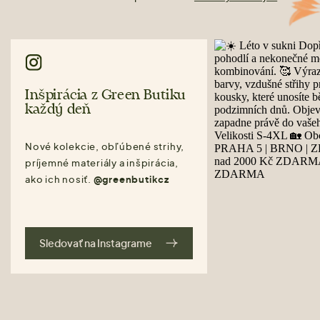
Inšpirácia z Green Butiku
každý deň
Nové kolekcie, obľúbené strihy,
príjemné materiály a inšpirácia,
ako ich nosiť.
@greenbutikcz
Sledovať na Instagrame