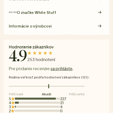
O značke
White Stuff
Informácie o výrobcovi
Hodnotenie zákazníkov
4.9
253 hodnotení
Pre pridanie recenzie
sa prihláste
.
Reálna veľkosť podľa hodnotení zákazníkov (121):
Príliš malé
Akurát
Príliš veľké
5
227
4
21
3
4
2
0