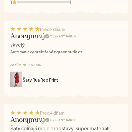
1
1
Pred 2 dňami
Anonymný
OVERENÝ NÁKUP
skvelý
Automaticky preložené z greenbutik.cz
ZAKÚPENÝ PRODUKT
Šaty Rua Red Print
Pred 4 dňami
Anonymný
OVERENÝ NÁKUP
Šaty spĺňajú moje predstavy, super materiál!