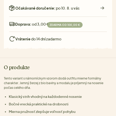
Očakávané doručenie:
po 10. 8. u vás
Doprava:
od 3,00 €
ZDARMA OD 100,00 €
Vrátenie
do 14 dní zadarmo
O produkte
Tento variant s námorníckym vzorom dodá outfitu mierne formálny
charakter. Jemný žerzej z bio bavlny a modalu je príjemný na nosenie
počas celého dňa.
Klasický strih vhodný na každodenné nosenie
Bočné vrecká praktické na drobnosti
Mierna pružnosť zlepšuje voľnosť pohybu