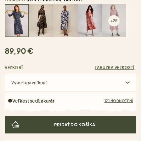
+25
89,90 €
VEĽKOSŤ
TABUĽKA VEĽKOSTÍ
Vyberte si veľkosť
Veľkosť sedí:
akurát
121 HODNOTENÍ
PRIDAŤ DO KOŠÍKA