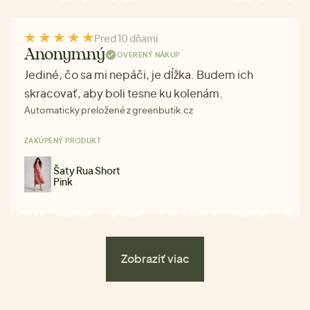
Pred 10 dňami
Anonymný
OVERENÝ NÁKUP
Jediné, čo sa mi nepáči, je dĺžka. Budem ich
skracovať, aby boli tesne ku kolenám.
Automaticky preložené z greenbutik.cz
ZAKÚPENÝ PRODUKT
Šaty Rua Short
Pink
Zobraziť viac