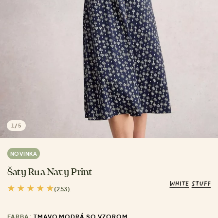
1
/
5
NOVINKA
Šaty Rua Navy Print
(253)
FARBA:
TMAVO MODRÁ SO VZOROM