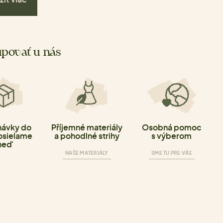
povať u nás
ávky do
Příjemné materiály
Osobná pomoc
osielame
a pohodlné strihy
s výberom
neď
NAŠE MATERIÁLY
SME TU PRE VÁS