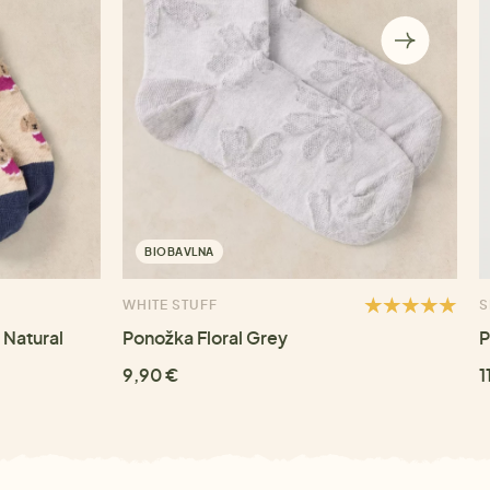
BIOBAVLNA
WHITE STUFF
S
 Natural
Ponožka Floral Grey
P
9,90 €
1