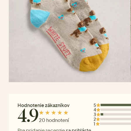
Hodnotenie zákazníkov
5
4
4.9
3
2
20 hodnotení
1
Pre pridanie recenzie
sa prihláste
.