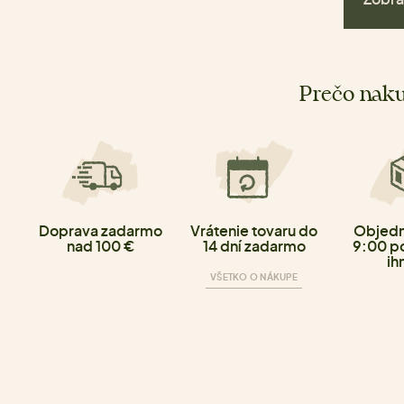
Prečo naku
Doprava zadarmo
Vrátenie tovaru do
Objedn
nad 100 €
14 dní zadarmo
9:00 p
ih
VŠETKO O NÁKUPE