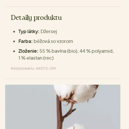
Detaily produktu
Typ látky:
Džersej
Farba:
béžová so vzorom
Zloženie:
55 % bavlna (bio), 44 % polyamid,
1 % elastan (rec)
Kód produktu: 445172-GM