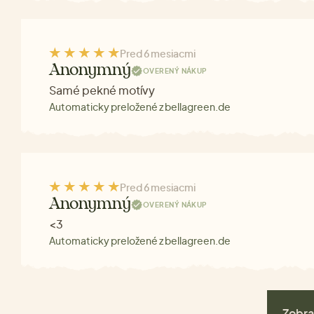
Pred 6 mesiacmi
Anonymný
OVERENÝ NÁKUP
Samé pekné motívy
Automaticky preložené z bellagreen.de
Pred 6 mesiacmi
Anonymný
OVERENÝ NÁKUP
<3
Automaticky preložené z bellagreen.de
Zobra