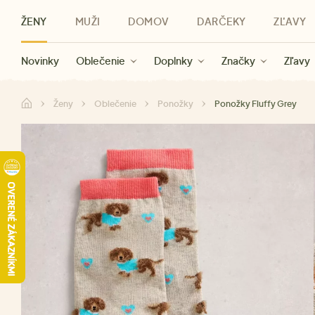
ŽENY
MUŽI
DOMOV
DARČEKY
ZĽAVY
Novinky
Novinky
Kategórie
Pre ženy
Zľavy ženy
Oblečenie
Oblečenie
Pre mužov
Značky
Zľavy muži
Doplnky
Značky
Zľavy
Darčeky pre deti
Zľavy
Značky
Pre všetký
Zľavy
Ženy
Oblečenie
Ponožky
Ponožky Fluffy Grey