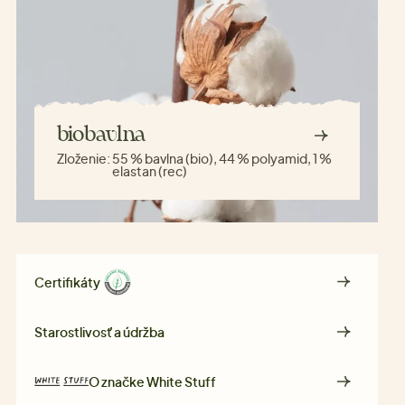
biobavlna
Zloženie:
55 % bavlna (bio), 44 % polyamid, 1 %
elastan (rec)
Certifikáty
Starostlivosť a údržba
O značke
White Stuff