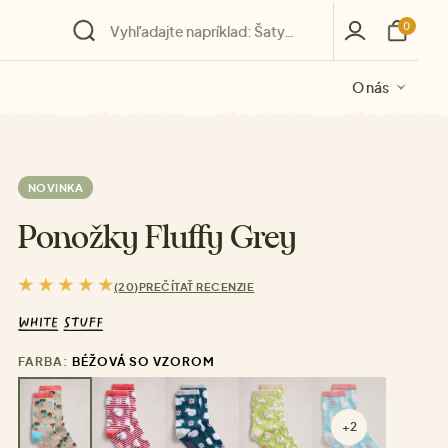
0
O nás
O nás
O nás
O nás
O nás
NOVINKA
Ponožky Fluffy Grey
(20)
PREČÍTAŤ RECENZIE
FARBA:
BÉŽOVÁ SO VZOROM
+2