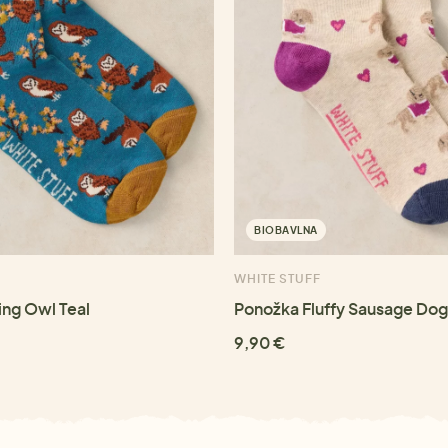
BIOBAVLNA
WHITE STUFF
ing Owl Teal
Ponožka Fluffy Sausage Dog
9,90 €