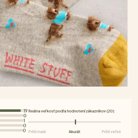
19
Reálna veľkosť podľa hodnotení zákazníkov (20):
0
1
0
0
Príliš malé
Akurát
Príliš veľké