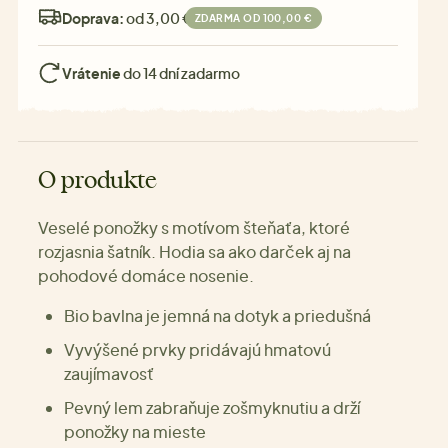
Doprava:
od 3,00 €
ZDARMA OD 100,00 €
Vrátenie
do 14 dní zadarmo
O produkte
Veselé ponožky s motívom šteňaťa, ktoré
rozjasnia šatník. Hodia sa ako darček aj na
pohodové domáce nosenie.
Bio bavlna je jemná na dotyk a priedušná
Vyvýšené prvky pridávajú hmatovú
zaujímavosť
Pevný lem zabraňuje zošmyknutiu a drží
ponožky na mieste