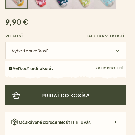
9,90 €
VEĽKOSŤ
TABUĽKA VEĽKOSTÍ
Vyberte si veľkosť
Veľkosť sedí:
akurát
20 HODNOTENÍ
PRIDAŤ DO KOŠÍKA
Očakávané doručenie:
út 11. 8. u vás