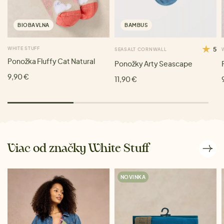
BIOBAVLNA
BAMBUS
WHITE STUFF
5
SEASALT CORNWALL
Ponožka Fluffy Cat Natural
Ponožky Arty Seascape
9,90 €
11,90 €
Viac od značky White Stuff
NOVINKA