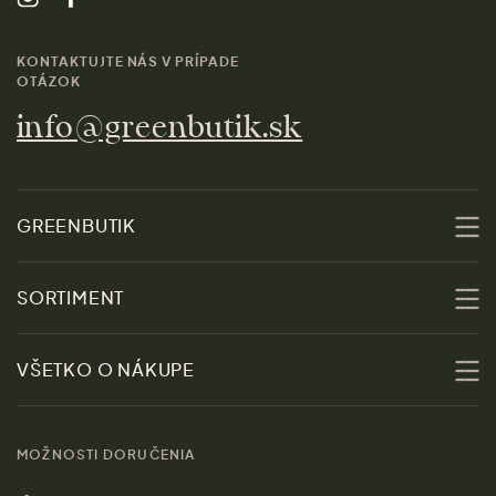
KONTAKTUJTE NÁS V PRÍPADE
OTÁZOK
info@greenbutik.sk
GREENBUTIK
O nás
SORTIMENT
Udržateľnosť
Zľavy
VŠETKO O NÁKUPE
Materiály
Ženy
Sprievodca veľkosťami
Kontakt
MOŽNOSTI DORUČENIA
Muži
Vrátenie tovaru zdarma