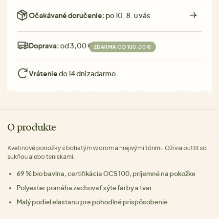
Očakávané doručenie:
po 10. 8. u vás
Doprava:
od 3,00 €
ZDARMA OD 100,00 €
Vrátenie
do 14 dní zadarmo
O produkte
Kvetinové ponožky s bohatým vzorom a hrejivými tónmi. Oživia outfit so
sukňou alebo teniskami.
69 % bio bavlna, certifikácia OCS 100, príjemné na pokožke
Polyester pomáha zachovať sýte farby a tvar
Malý podiel elastanu pre pohodlné prispôsobenie