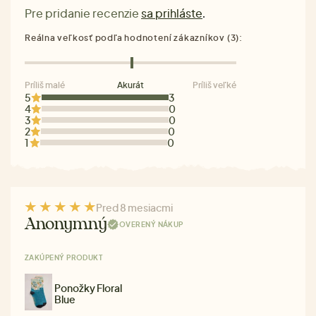
Pre pridanie recenzie
sa prihláste
.
Reálna veľkosť podľa hodnotení zákazníkov (3):
Príliš malé
Akurát
Príliš veľké
5
3
4
0
3
0
2
0
1
0
Pred 8 mesiacmi
Anonymný
OVERENÝ NÁKUP
ZAKÚPENÝ PRODUKT
Ponožky Floral
Blue