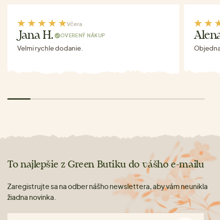
Včera
Jana H.
Alen
OVERENÝ NÁKUP
Velmi rychle dodanie.
Objednav
To najlepšie z Green Butiku do vášho e-mailu
Zaregistrujte sa na odber nášho newslettera, aby vám neunikla
žiadna novinka.