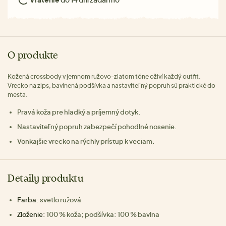
O produkte
Kožená crossbody v jemnom ružovo-zlatom tóne oživí každý outfit.
Vrecko na zips, bavlnená podšívka a nastaviteľný popruh sú praktické do
mesta.
Pravá koža pre hladký a príjemný dotyk.
Nastaviteľný popruh zabezpečí pohodlné nosenie.
Vonkajšie vrecko na rýchly prístup k veciam.
Detaily produktu
Farba:
svetlo ružová
Zloženie:
100 % koža; podšívka: 100 % bavlna