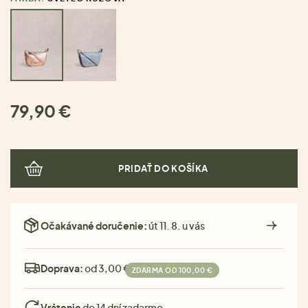
79,90 €
PRIDAŤ DO KOŠÍKA
Očakávané doručenie:
út 11. 8. u vás
Doprava:
od 3,00 €
ZDARMA OD 100,00 €
Vrátenie
do 14 dní zadarmo