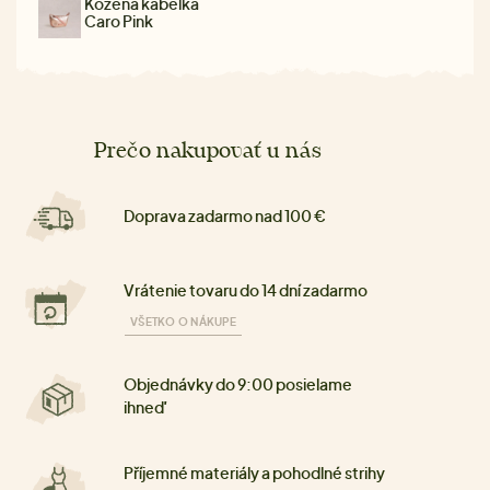
Kožená kabelka
Caro Pink
Prečo nakupovať u nás
Doprava zadarmo nad 100 €
Vrátenie tovaru do 14 dní zadarmo
VŠETKO O NÁKUPE
Objednávky do 9:00 posielame
ihneď
Příjemné materiály a pohodlné strihy