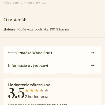
Kód produktu: 442868-PM-OS
O materiáli
Zloženie:
100 % koža; podšívka: 100 % bavlna
O značke
White Stuff
Informácie o výrobcovi
Hodnotenie zákazníkov
3.5
2 hodnotenia
Pre pridanie recenzie
sa prihláste