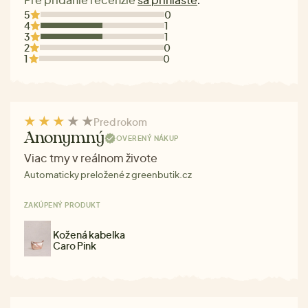
.
5
0
4
1
3
1
2
0
1
0
Pred rokom
Anonymný
OVERENÝ NÁKUP
Viac tmy v reálnom živote
Automaticky preložené z greenbutik.cz
ZAKÚPENÝ PRODUKT
Kožená kabelka
Caro Pink