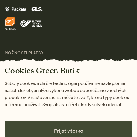
Vrátenie tovaru zdarma
Značky
Domov
Doprava a platba
Pre médiá
Darčeky
Výhody nákupu u nás
Láskavý magazín
MOŽNOSTI PLATBY
Cookies Green Butik
Súbory cookies a ďalšie technológie používame na zlepšenie
našich služieb, analýzu výkonu webu a odporúčanie vhodných
produktov. V nastaveniach si môžete zvoliť, ktoré typy cookies
môžeme používať. Svoj súhlas môžete kedykoľvek odvolať.
Prijať všetko