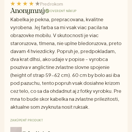
Pred rokom
Anonymný
OVERENÝ NÁKUP
Kabelka je pekna, prepracovana, kvalitne
vyrobena. Jej farba sa mi vsak viac pacila na
obrazovke mobilu. V skutocnosti je viac
staroruzova, tlmena, nie uplne bledoruzova, preto
davam 4 hviezdicky. Popruh je, predpokladam,
dva krat dlhsi, ako udaje v popise - vyrobca
pouziva v anglictine zvlastne slovne spojenie
(height of strap 59-62 cm). 60 cm by bolo asi iba
pod pazuchu, tento popruh vsak dosiahne krizom
cez telo, co sa da ohdadnut aj z fotky vyrobku. Pre
mna to bude skor kabelka na zvlastne prilezitosti,
aktualne som zvyknuta nosit ruksak.
ZAKÚPENÝ PRODUKT