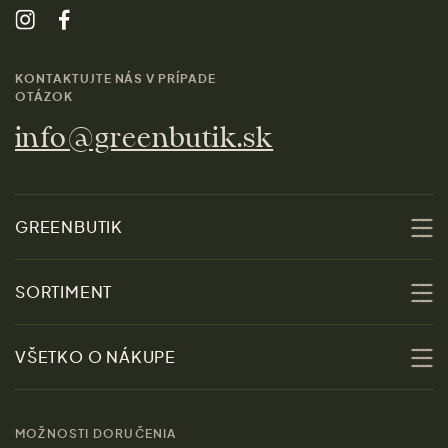
KONTAKTUJTE NÁS V PRÍPADE
OTÁZOK
info@greenbutik.sk
GREENBUTIK
O nás
SORTIMENT
Udržateľnosť
Zľavy
VŠETKO O NÁKUPE
Materiály
Ženy
Sprievodca veľkosťami
Kontakt
MOŽNOSTI DORUČENIA
Muži