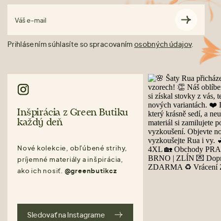
Váš e-mail
Prihlásením súhlasíte so spracovaním
osobných údajov
.
Inšpirácia z Green Butiku
každý deň
Nové kolekcie, obľúbené strihy,
príjemné materiály a inšpirácia,
ako ich nosiť.
@greenbutikcz
Sledovať na Instagrame