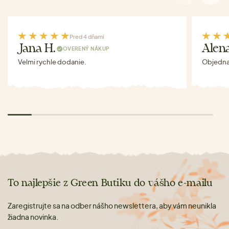
Pred 4 dňami
Jana H.
Alen
OVERENÝ NÁKUP
Velmi rychle dodanie.
Objednav
To najlepšie z Green Butiku do vášho e-mailu
Zaregistrujte sa na odber nášho newslettera, aby vám neunikla
žiadna novinka.