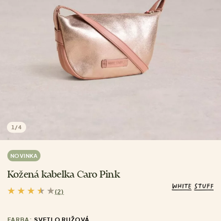
1
/
4
NOVINKA
Kožená kabelka Caro Pink
(2)
FARBA:
SVETLO RUŽOVÁ