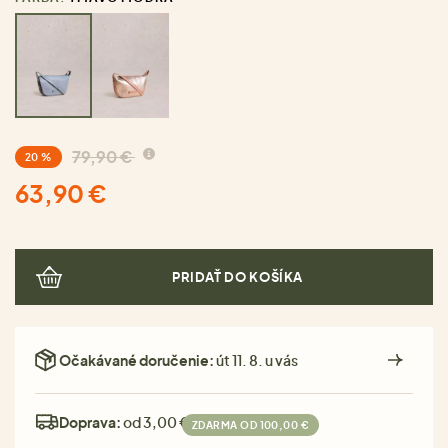
79,90 €
20 %
63,90 €
PRIDAŤ DO KOŠÍKA
Očakávané doručenie:
út 11. 8. u vás
Doprava:
od 3,00 €
ZDARMA OD 100,00 €