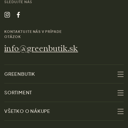
SLEDUJTE NÁS
KONTAKTUJTE NÁS V PRÍPADE
OTÁZOK
info@greenbutik.sk
GREENBUTIK
O nás
SORTIMENT
Udržateľnosť
Zľavy
VŠETKO O NÁKUPE
Materiály
Ženy
Sprievodca veľkosťami