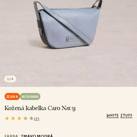
1
/
4
ZĽAVA
NOVINKA
Kožená kabelka Caro Navy
(2)
FARBA:
TMAVO MODRÁ