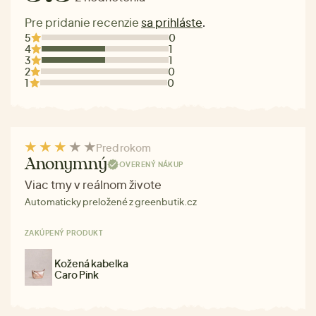
Pre pridanie recenzie
sa prihláste
.
5
0
4
1
3
1
2
0
1
0
Pred rokom
Anonymný
OVERENÝ NÁKUP
Viac tmy v reálnom živote
Automaticky preložené z greenbutik.cz
ZAKÚPENÝ PRODUKT
Kožená kabelka
Caro Pink