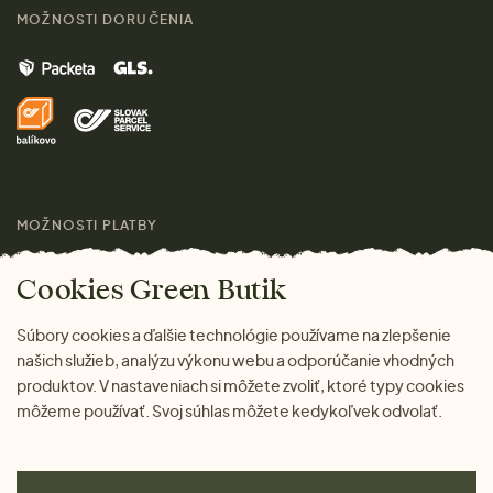
Kontakt
MOŽNOSTI DORUČENIA
Muži
Vrátenie tovaru zdarma
Značky
Domov
Doprava a platba
Pre médiá
Darčeky
Výhody nákupu u nás
Láskavý magazín
MOŽNOSTI PLATBY
Cookies Green Butik
Súbory cookies a ďalšie technológie používame na zlepšenie
našich služieb, analýzu výkonu webu a odporúčanie vhodných
produktov. V nastaveniach si môžete zvoliť, ktoré typy cookies
môžeme používať. Svoj súhlas môžete kedykoľvek odvolať.