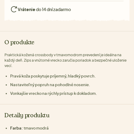
Vrátenie
do 14 dní zadarmo
O produkte
Praktická kožená crossbody v tmavomodrom prevedení je ideálna na
každý deň. Zips a vnútorné vrecko zaručia poriadok a bezpečné uloženie
vecí.
Pravá koža poskytuje príjemný, hladký povrch.
Nastaviteľný popruh na pohodlné nosenie.
Vonkajšie vrecko na rýchly prístup k dokladom.
Detaily produktu
Farba:
tmavo modrá