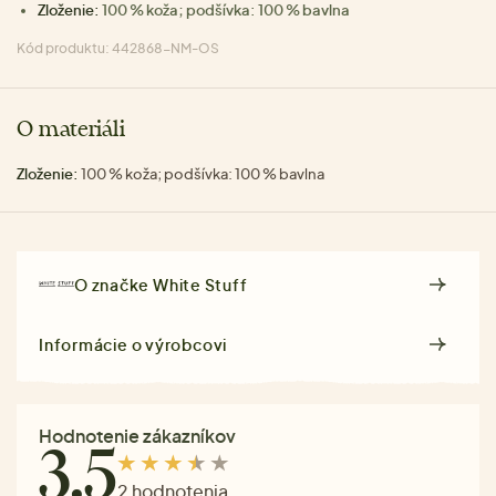
Zloženie:
100 % koža; podšívka: 100 % bavlna
Kód produktu: 442868-NM-OS
O materiáli
Zloženie:
100 % koža; podšívka: 100 % bavlna
O značke
White Stuff
Informácie o výrobcovi
Hodnotenie zákazníkov
3.5
2 hodnotenia