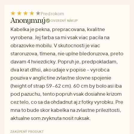
Pred rokom
Anonymný
OVERENÝ NÁKUP
Kabelka je pekna, prepracovana, kvalitne
vyrobena. Jej farba sa mi vsak viac pacila na
obrazovke mobilu. V skutocnosti je viac
staroruzova, tlmena, nie uplne bledoruzova, preto
davam 4 hviezdicky. Popruh je, predpokladam,
dva krat dlhsi, ako udaje v popise - vyrobca
pouziva v anglictine zvlastne slovne spojenie
(height of strap 59-62 cm). 60 cm by bolo asi iba
pod pazuchu, tento popruh vsak dosiahne krizom
cez telo, co sa da ohdadnut aj z fotky vyrobku. Pre
mna to bude skor kabelka na zvlastne prilezitosti,
aktualne som zvyknuta nosit ruksak.
ZAKÚPENÝ PRODUKT