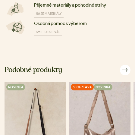
Příjemné materiály a pohodlné strihy
NAŠE MATERIÁLY
Osobná pomoc s výberom
SME TU PRE VÁS
Podobné produkty
NOVINKA
30 % ZĽAVA
NOVINKA