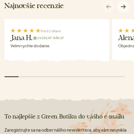
Najnovšie recenzie
Pred 2 dňami
Jana H.
Alen
OVERENÝ NÁKUP
Velmi rychle dodanie.
Objednav
To najlepšie z Green Butiku do vášho e-mailu
Zaregistrujte sa na odber nášho newslettera, aby vám neunikla