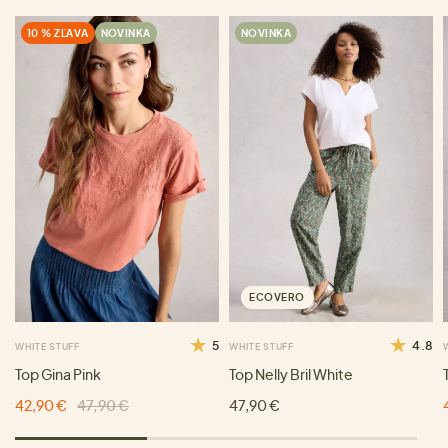
10 % ZĽAVA
NOVINKA
NOVINKA
ECOVERO
5
4.8
WHITE STUFF
WHITE STUFF
Top Gina Pink
Top Nelly Bril White
42,90 €
47,90 €
47,90 €