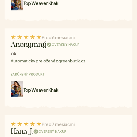
Top Weaver Khaki
Pred 6 mesiacmi
Anonymný
OVERENÝ NÁKUP
ok
Automaticky preložené z greenbutik.cz
ZAKÚPENÝ PRODUKT
Top Weaver Khaki
Pred 7 mesiacmi
Hana J.
OVERENÝ NÁKUP