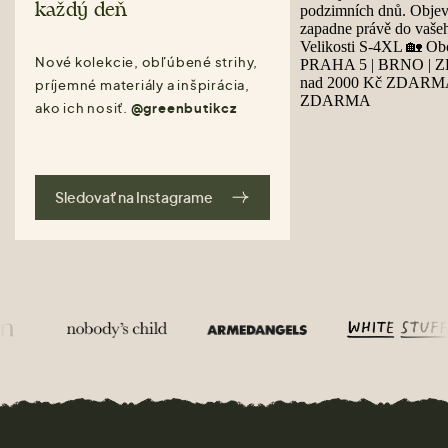
každý deň
Nové kolekcie, obľúbené strihy,
príjemné materiály a inšpirácia,
ako ich nosiť.
@greenbutikcz
Sledovať na Instagrame