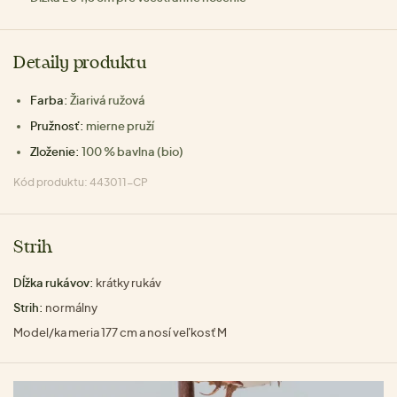
Detaily produktu
Farba:
Žiarivá ružová
Pružnosť:
mierne pruží
Zloženie:
100 % bavlna (bio)
Kód produktu: 443011-CP
Strih
Dĺžka rukávov:
krátky rukáv
Strih:
normálny
Model/ka meria 177 cm a nosí veľkosť M