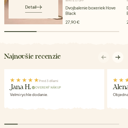
WHITE STUFF
Detail
Dvojbalenie boxeriek Hove
Black
27,90 €
Najnovšie recenzie
Pred 3 dňami
Jana H.
Alen
OVERENÝ NÁKUP
Velmi rychle dodanie.
Objednav