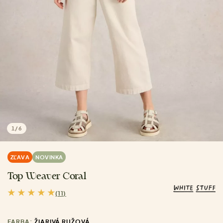
1
/
6
ZĽAVA
NOVINKA
Top Weaver Coral
(11)
FARBA:
ŽIARIVÁ RUŽOVÁ