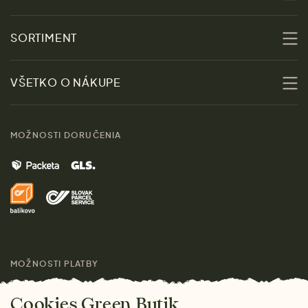
O nás
SORTIMENT
Udržateľnosť
Zľavy
VŠETKO O NÁKUPE
Materiály
Ženy
Sprievodca veľkosťami
Kontakt
MOŽNOSTI DORUČENIA
Muži
Vrátenie tovaru zdarma
Značky
Domov
Doprava a platba
Pre médiá
Darčeky
Výhody nákupu u nás
Láskavý magazín
MOŽNOSTI PLATBY
Cookies Green Butik