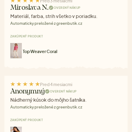
Pred 3 mesiacmi
Miroslava N.
OVERENÝ NÁKUP
Materiál, farba, strih všetko v poriadku.
Automaticky preložené z greenbutik.cz
ZAKÚPENÝ PRODUKT
Top Weaver Coral
Pred 4 mesiacmi
Anonymný
OVERENÝ NÁKUP
Nádherný kúsok do môjho šatníka.
Automaticky preložené z greenbutik.cz
ZAKÚPENÝ PRODUKT