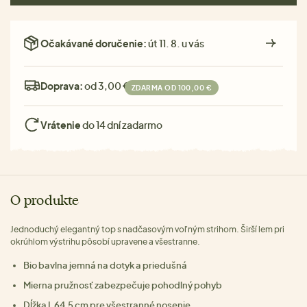
Očakávané doručenie:
út 11. 8. u vás
Doprava:
od 3,00 €
ZDARMA OD 100,00 €
Vrátenie
do 14 dní zadarmo
O produkte
Jednoduchý elegantný top s nadčasovým voľným strihom. Širší lem pri
okrúhlom výstrihu pôsobí upravene a všestranne.
Bio bavlna jemná na dotyk a priedušná
Mierna pružnosť zabezpečuje pohodlný pohyb
Dĺžka L 64,5 cm pre všestranné nosenie