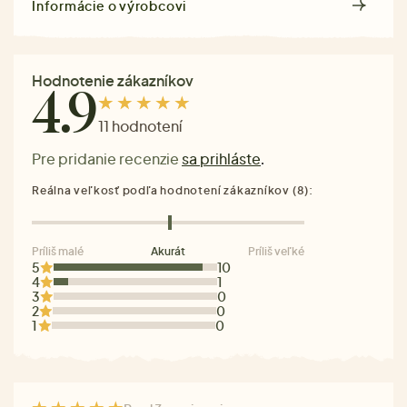
Informácie o výrobcovi
Hodnotenie zákazníkov
4.9
11 hodnotení
Pre pridanie recenzie
sa prihláste
.
Reálna veľkosť podľa hodnotení zákazníkov (8):
Príliš malé
Akurát
Príliš veľké
5
10
4
1
3
0
2
0
1
0