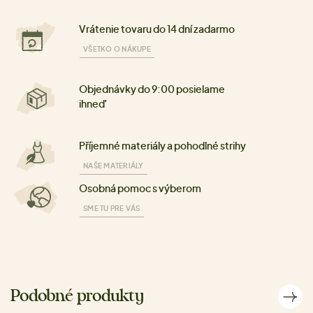
Vrátenie tovaru do 14 dní zadarmo
VŠETKO O NÁKUPE
Objednávky do 9:00 posielame
ihneď
Příjemné materiály a pohodlné strihy
NAŠE MATERIÁLY
Osobná pomoc s výberom
SME TU PRE VÁS
Podobné produkty