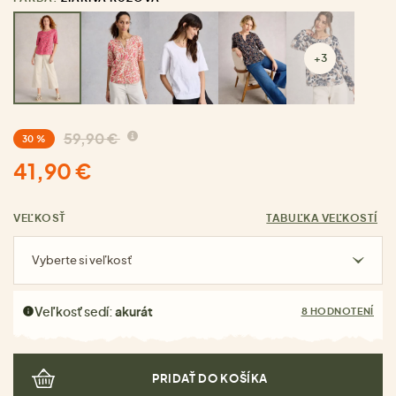
+3
59,90 €
30 %
41,90 €
VEĽKOSŤ
TABUĽKA VEĽKOSTÍ
Vyberte si veľkosť
Veľkosť sedí:
akurát
8 HODNOTENÍ
PRIDAŤ DO KOŠÍKA