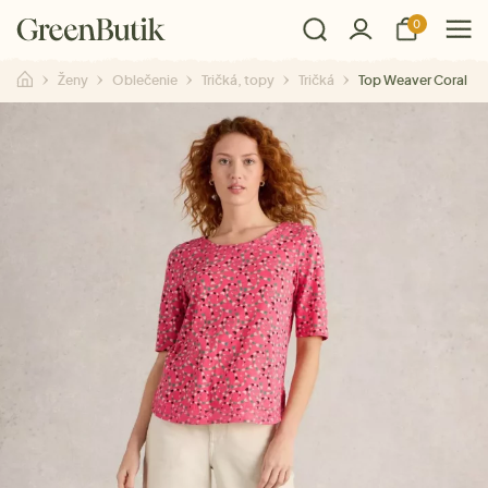
0
Ženy
Oblečenie
Tričká, topy
Tričká
Top Weaver Coral