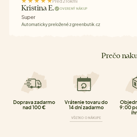
Pred 2 rokmi
Kristina E.
OVERENÝ NÁKUP
Super
Automaticky preložené z greenbutik.cz
Prečo naku
Doprava zadarmo
Vrátenie tovaru do
Objedn
nad 100 €
14 dní zadarmo
9:00 p
ih
VŠETKO O NÁKUPE