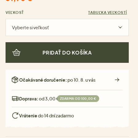
VEĽKOSŤ
TABUĽKA VEĽKOSTÍ
Vyberte si veľkosť
PRIDAŤ DO KOŠÍKA
Očakávané doručenie:
po 10. 8. u vás
Doprava:
od 3,00 €
ZDARMA OD 100,00 €
Vrátenie
do 14 dní zadarmo