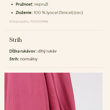
Pružnosť:
nepruží
Zloženie:
100 % lyocel (Tencel) (rec)
Kód produktu: PH4120MNK
Strih
Dĺžka rukávov:
dlhý rukáv
Strih:
normálny