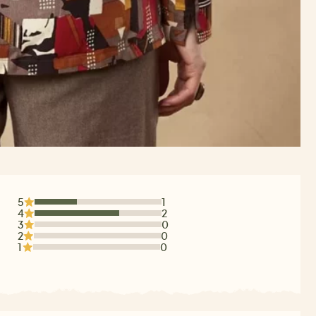
5
1
4
2
3
0
2
0
1
0