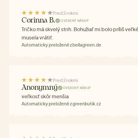
Pred 2 rokmi
Corinna B.
OVERENÝ NÁKUP
Tričko má skvelý strih. Bohužiaľ mi bolo príliš veľk
musela vrátiť.
Automaticky preložené z bellagreen.de
Pred 2 rokmi
Anonymný
OVERENÝ NÁKUP
veľkosť skôr menšia
Automaticky preložené z greenbutik.cz