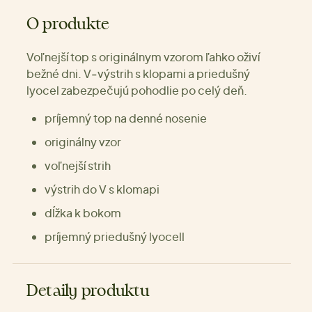
O produkte
Voľnejší top s originálnym vzorom ľahko oživí
bežné dni. V‑výstrih s klopami a priedušný
lyocel zabezpečujú pohodlie po celý deň.
príjemný top na denné nosenie
originálny vzor
voľnejší strih
výstrih do V s klomapi
dĺžka k bokom
príjemný priedušný lyocell
Detaily produktu