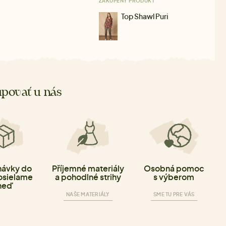
ZAKÚPENÝ PRODUKT
Top Shawl Puri
povať u nás
ávky do
Příjemné materiály
Osobná pomoc
osielame
a pohodlné strihy
s výberom
neď
NAŠE MATERIÁLY
SME TU PRE VÁS