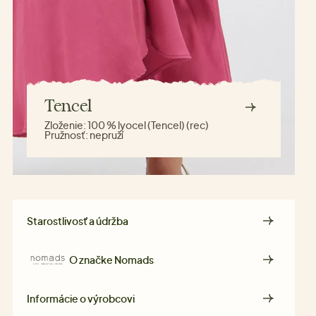
Tencel
Zloženie:
100 % lyocel (Tencel) (rec)
Pružnosť:
nepruží
Starostlivosť a údržba
O značke
Nomads
Informácie o výrobcovi