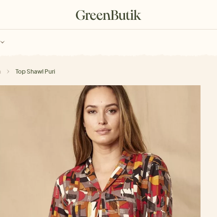
ch
Poukazy
m
Top Shawl Puri