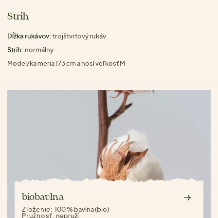
Strih
Dĺžka rukávov:
trojštvrťový rukáv
Strih:
normálny
Model/ka meria 173 cm a nosí veľkosť M
biobavlna
Zloženie:
100 % bavlna (bio)
Pružnosť:
nepruží