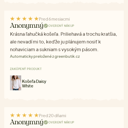
Pred 6 mesiacmi
Anonymný
OVERENÝ NÁKUP
Krásna ľahučká košeľa. Priliehavá a trochu kratšia,
ale nevadí mi to, keďže ju plánujem nosiť k
nohaviciam a sukniam s vysokým pásom.
Automaticky preložené z greenbutik.cz
ZAKÚPENÝ PRODUKT
Košeľa Daisy
White
Pred 20 dňami
Anonymný
OVERENÝ NÁKUP