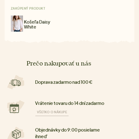
ZAKÚPENÝ PRODUKT
Košeľa Daisy
White
Prečo nakupovať u nás
Doprava zadarmo nad 100 €
Vrátenie tovaru do 14 dní zadarmo
VŠETKO O NÁKUPE
Objednávky do 9:00 posielame
ihneď