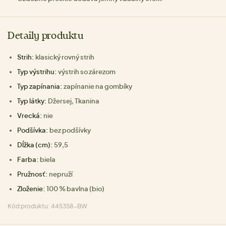
Detaily produktu
Strih:
klasický rovný strih
Typ výstrihu:
výstrih so zárezom
Typ zapínania:
zapínanie na gombíky
Typ látky:
Džersej, Tkanina
Vrecká:
nie
Podšívka:
bez podšívky
Dĺžka (cm):
59,5
Farba:
biela
Pružnosť:
nepruží
Zloženie:
100 % bavlna (bio)
Kód produktu: 445358-BW