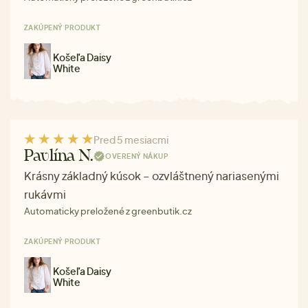
ZAKÚPENÝ PRODUKT
Košeľa Daisy
White
Pred 5 mesiacmi
Pavlína N.
OVERENÝ NÁKUP
Krásny základný kúsok – ozvláštnený nariasenými
rukávmi
Automaticky preložené z greenbutik.cz
ZAKÚPENÝ PRODUKT
Košeľa Daisy
White