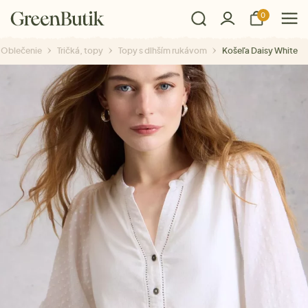
0
Oblečenie
Tričká, topy
Topy s dlhším rukávom
Košeľa Daisy White