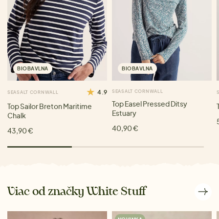
BIOBAVLNA
BIOBAVLNA
4.9
SEASALT CORNWALL
SEASALT CORNWALL
Top Easel Pressed Ditsy
Top Sailor Breton Maritime
Estuary
Chalk
40,90 €
43,90 €
Viac od značky White Stuff