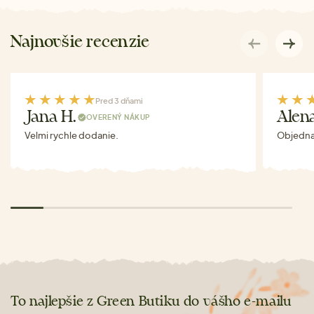
Najnovšie recenzie
Pred 3 dňami
Jana H.
Alen
OVERENÝ NÁKUP
Velmi rychle dodanie.
Objednav
To najlepšie z Green Butiku do vášho e-mailu