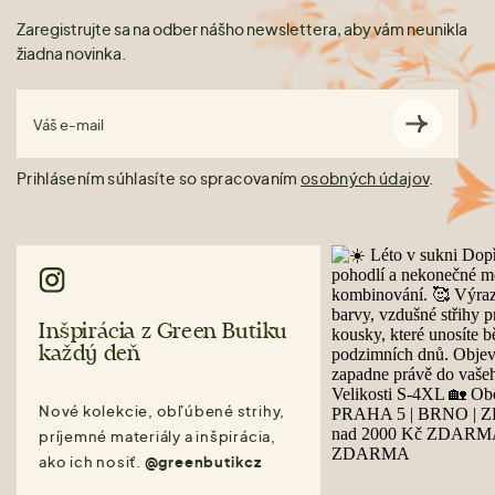
Zaregistrujte sa na odber nášho newslettera, aby vám neunikla
žiadna novinka.
Váš e-mail
Prihlásením súhlasíte so spracovaním
osobných údajov
.
Inšpirácia z Green Butiku
každý deň
Nové kolekcie, obľúbené strihy,
príjemné materiály a inšpirácia,
ako ich nosiť.
@greenbutikcz