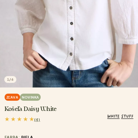
1
/
6
ZĽAVA
NOVINKA
Košeľa Daisy White
(4)
FARBA:
BIELA