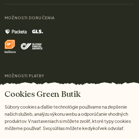
Materiály
Ženy
Sprievodca veľkosťami
Kontakt
MOŽNOSTI DORUČENIA
Muži
Vrátenie tovaru zdarma
Značky
Domov
Doprava a platba
Pre médiá
Darčeky
Výhody nákupu u nás
Láskavý magazín
MOŽNOSTI PLATBY
Cookies Green Butik
Súbory cookies a ďalšie technológie používame na zlepšenie
našich služieb, analýzu výkonu webu a odporúčanie vhodných
produktov. V nastaveniach si môžete zvoliť, ktoré typy cookies
môžeme používať. Svoj súhlas môžete kedykoľvek odvolať.