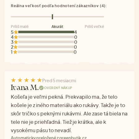
Reálna veľkosť podľa hodnotení zákazníkov (4):
Príliš malé
Akurát
Príliš veľké
5
4
4
0
3
0
2
0
1
0
Pred 5 mesiacmi
Ivana M.
OVERENÝ NÁKUP
Košeľa je veľmi pekná. Prekvapilo ma, že telo
košele je z iného materiálu ako rukávy. Takže je to
skôr tričko s peknými rukávmi. Ale zase tá biela na
tele nie je priehľadná. Tiež je krátka, ale k
vysokému pásu to nevadí.
Automaticky preložené z greenbutik.cz