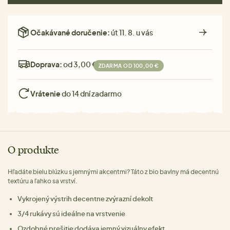
Očakávané doručenie:
út 11. 8. u vás
Doprava:
od 3,00 €
ZDARMA OD 100,00 €
Vrátenie
do 14 dní zadarmo
O produkte
Hľadáte bielu blúzku s jemnými akcentmi? Táto z bio bavlny má decentnú
textúru a ľahko sa vrství.
Vykrojený výstrih decentne zvýrazní dekolt
3/4 rukávy sú ideálne na vrstvenie
Ozdobné prešitie dodáva jemný vizuálny efekt