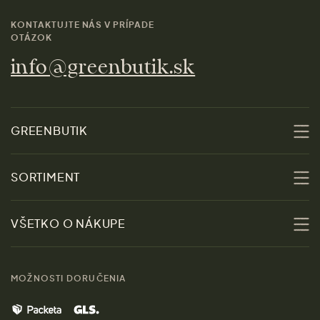
KONTAKTUJTE NÁS V PRÍPADE
OTÁZOK
info@greenbutik.sk
GREENBUTIK
O nás
SORTIMENT
Udržateľnosť
Zľavy
VŠETKO O NÁKUPE
Materiály
Ženy
Sprievodca veľkosťami
Kontakt
MOŽNOSTI DORUČENIA
Muži
Vrátenie tovaru zdarma
Značky