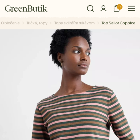
0
Oblečenie
Tričká, topy
Topy s dlhším rukávom
Top Sailor Coppice