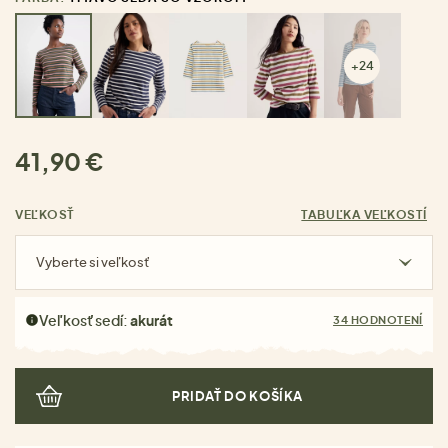
+24
41,90 €
VEĽKOSŤ
TABUĽKA VEĽKOSTÍ
Vyberte si veľkosť
Veľkosť sedí:
akurát
34 HODNOTENÍ
PRIDAŤ DO KOŠÍKA