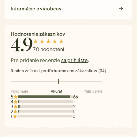
Informácie o výrobcovi
Hodnotenie zákazníkov
4.9
70 hodnotení
Pre pridanie recenzie
sa prihláste
.
Reálna veľkosť podľa hodnotení zákazníkov (34):
Príliš malé
Akurát
Príliš veľké
5
66
4
1
3
2
2
1
1
0