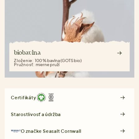
biobavlna
Zloženie:
100 % bavlna (GOTS bio)
Pružnosť:
mierne pruží
Certifikáty
Starostlivosť a údržba
O značke
Seasalt Cornwall