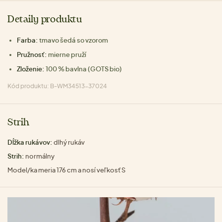
Detaily produktu
Farba:
tmavo šedá so vzorom
Pružnosť:
mierne pruží
Zloženie:
100 % bavlna (GOTS bio)
Kód produktu: B-WM34513-37024
Strih
Dĺžka rukávov:
dlhý rukáv
Strih:
normálny
Model/ka meria 176 cm a nosí veľkosť S