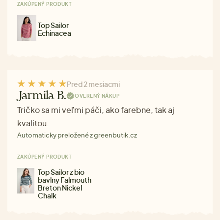
ZAKÚPENÝ PRODUKT
Top Sailor
Echinacea
Pred 2 mesiacmi
Jarmila B.
OVERENÝ NÁKUP
Tričko sa mi veľmi páči, ako farebne, tak aj
kvalitou.
Automaticky preložené z greenbutik.cz
ZAKÚPENÝ PRODUKT
Top Sailor z bio
bavlny Falmouth
Breton Nickel
Chalk