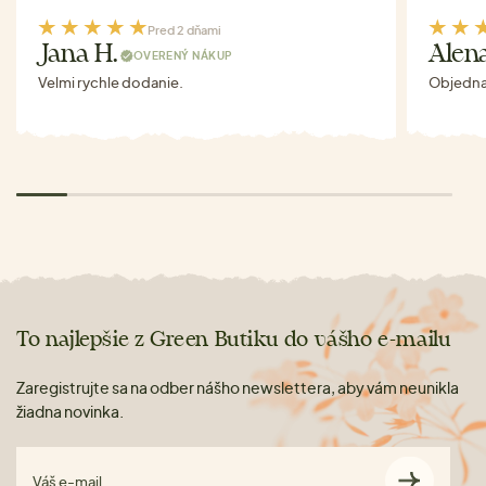
Pred 2 dňami
Jana H.
Alen
OVERENÝ NÁKUP
Velmi rychle dodanie.
Objednav
To najlepšie z Green Butiku do vášho e-mailu
Zaregistrujte sa na odber nášho newslettera, aby vám neunikla
žiadna novinka.
Váš e-mail