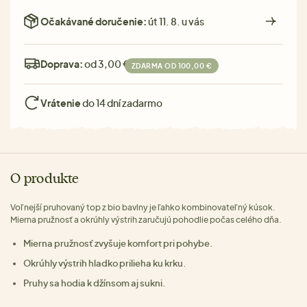
Očakávané doručenie:
út 11. 8. u vás
Doprava:
od 3,00 €
ZDARMA OD 100,00 €
Vrátenie
do 14 dní zadarmo
O produkte
Voľnejší pruhovaný top z bio bavlny je ľahko kombinovateľný kúsok.
Mierna pružnosť a okrúhly výstrih zaručujú pohodlie počas celého dňa.
Mierna pružnosť zvyšuje komfort pri pohybe.
Okrúhly výstrih hladko prilieha ku krku.
Pruhy sa hodia k džínsom aj sukni.