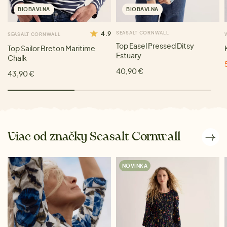
BIOBAVLNA
BIOBAVLNA
4.9
SEASALT CORNWALL
SEASALT CORNWALL
Top Easel Pressed Ditsy
Top Sailor Breton Maritime
Estuary
Chalk
40,90 €
43,90 €
Viac od značky Seasalt Cornwall
NOVINKA