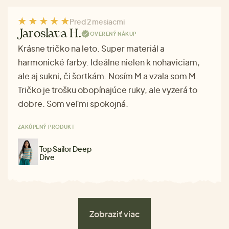
Pred 2 mesiacmi
Jaroslava H.
OVERENÝ NÁKUP
Krásne tričko na leto. Super materiál a
harmonické farby. Ideálne nielen k nohaviciam,
ale aj sukni, či šortkám. Nosím M a vzala som M.
Tričko je trošku obopínajúce ruky, ale vyzerá to
dobre. Som veľmi spokojná.
ZAKÚPENÝ PRODUKT
Top Sailor Deep
Dive
Zobraziť viac