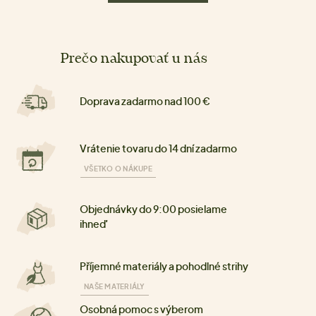
Prečo nakupovať u nás
Doprava zadarmo nad 100 €
Vrátenie tovaru do 14 dní zadarmo
VŠETKO O NÁKUPE
Objednávky do 9:00 posielame
ihneď
Příjemné materiály a pohodlné strihy
NAŠE MATERIÁLY
Osobná pomoc s výberom