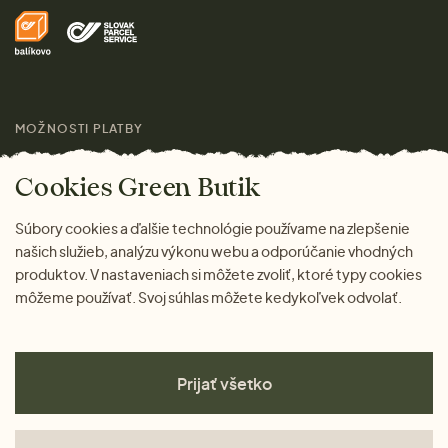
Domov
Doprava a platba
Pre médiá
Darčeky
Výhody nákupu u nás
Láskavý magazín
MOŽNOSTI PLATBY
Cookies Green Butik
Súbory cookies a ďalšie technológie používame na zlepšenie
našich služieb, analýzu výkonu webu a odporúčanie vhodných
produktov. V nastaveniach si môžete zvoliť, ktoré typy cookies
môžeme používať. Svoj súhlas môžete kedykoľvek odvolať.
Prijať všetko