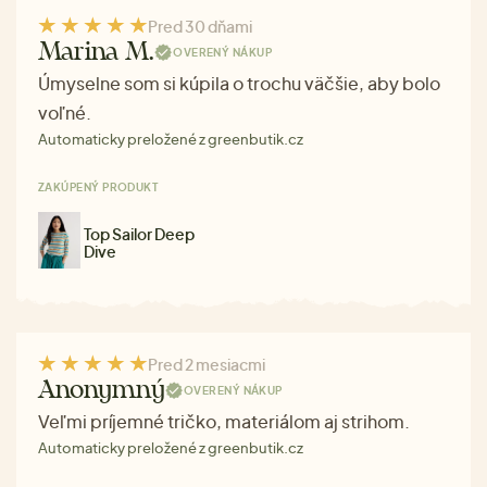
Pred 30 dňami
Marina M.
OVERENÝ NÁKUP
Úmyselne som si kúpila o trochu väčšie, aby bolo
voľné.
Automaticky preložené z greenbutik.cz
ZAKÚPENÝ PRODUKT
Top Sailor Deep
Dive
Pred 2 mesiacmi
Anonymný
OVERENÝ NÁKUP
Veľmi príjemné tričko, materiálom aj strihom.
Automaticky preložené z greenbutik.cz