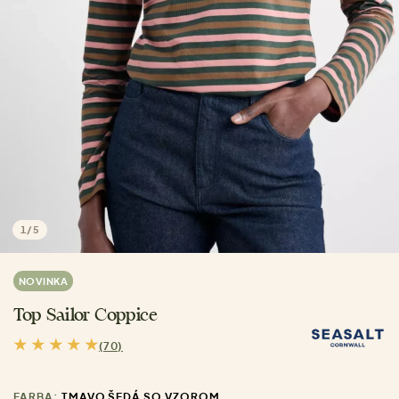
1
/
5
NOVINKA
Top Sailor Coppice
(70)
FARBA:
TMAVO ŠEDÁ SO VZOROM