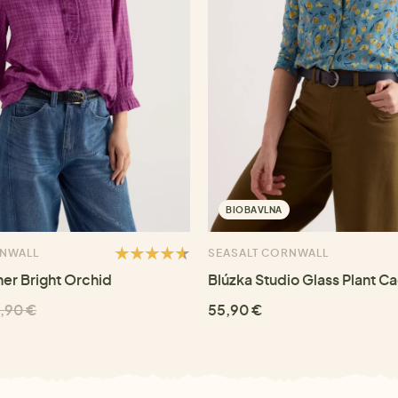
BIOBAVLNA
RNWALL
SEASALT CORNWALL
her Bright Orchid
Blúzka Studio Glass Plant C
,90 €
55,90 €