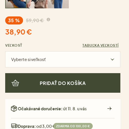
35 %
59,90 €
38,90 €
VEĽKOSŤ
TABUĽKA VEĽKOSTÍ
Vyberte si veľkosť
PRIDAŤ DO KOŠÍKA
Očakávané doručenie:
út 11. 8. u vás
Doprava:
od 3,00 €
ZDARMA OD 100,00 €