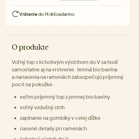
Vrátenie
do 14 dní zadarmo
O produkte
Voľný top s lichotivým výstrihom do V sa hodí
samostatne aj na vrstvenie. Jemná bio bavlna
a nariasenia na ramenách zabezpečujú príjemný
pocit na pokožke.
veľmi príjemný top z jemnej bio bavlny
voľný vzdušný strih
zapínanie na gombíky v celej dĺžke
riasené detaily pri ramenách
lichotivý výstrih do V