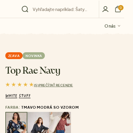
0
O nás
O nás
O nás
O nás
O nás
ZĽAVA
NOVINKA
Top Rae Navy
(5)
PREČÍTAŤ RECENZIE
FARBA:
TMAVO MODRÁ SO VZOROM