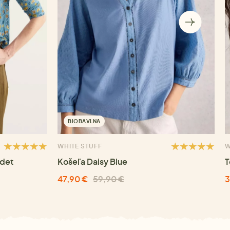
BIOBAVLNA
WHITE STUFF
W
adet
Košeľa Daisy Blue
T
47,90 €
59,90 €
3