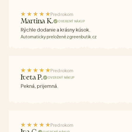
Pred rokom
Martina K.
OVERENÝ NÁKUP
Rýchle dodanie a krásny kúsok.
Automaticky preložené z greenbutik.cz
Pred rokom
Iveta P.
OVERENÝ NÁKUP
Pekná, prijemná.
Pred rokom