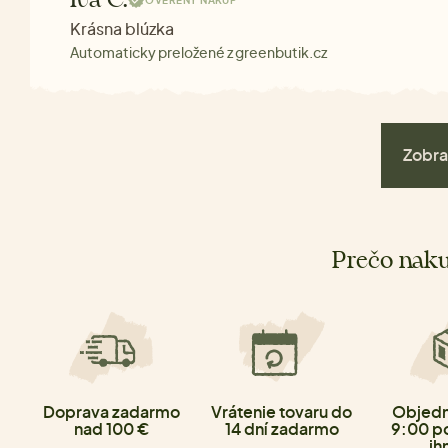
Iva C.
OVERENÝ NÁKUP
Krásna blúzka
Automaticky preložené z greenbutik.cz
Zobra
Prečo naku
Doprava zadarmo
Vrátenie tovaru do
Objedn
nad 100 €
14 dní zadarmo
9:00 p
ih