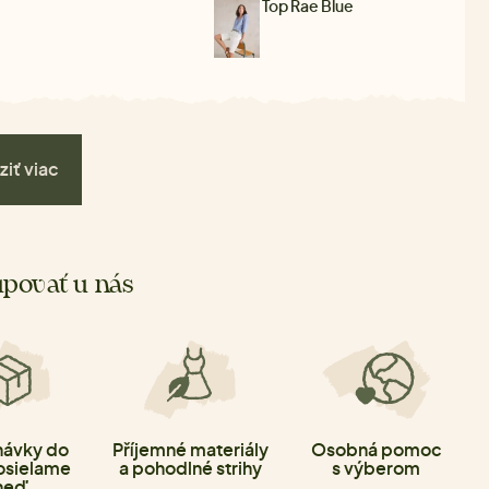
Top Rae Blue
ziť viac
povať u nás
ávky do
Příjemné materiály
Osobná pomoc
osielame
a pohodlné strihy
s výberom
neď