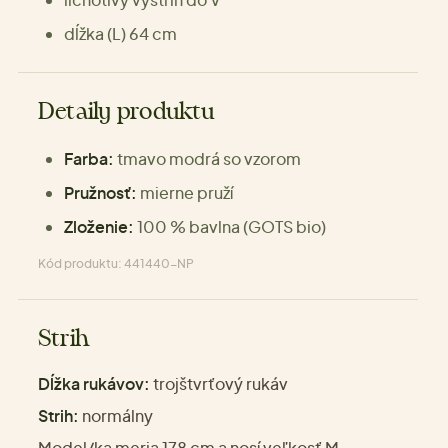
dĺžka (L) 64 cm
Detaily produktu
Farba:
tmavo modrá so vzorom
Pružnosť:
mierne pruží
Zloženie:
100 % bavlna (GOTS bio)
Kód produktu: 441440-NP
Strih
Dĺžka rukávov:
trojštvrťový rukáv
Strih:
normálny
Model/ka meria 178 cm a nosí veľkosť M