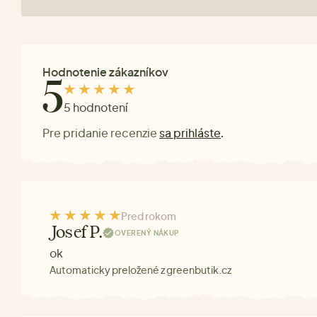
Hodnotenie zákazníkov
5
5 hodnotení
Pre pridanie recenzie
sa prihláste
.
Pred rokom
Josef P.
OVERENÝ NÁKUP
ok
Automaticky preložené z greenbutik.cz