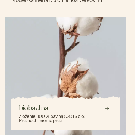
biobavlna
Zloženie:
100 % bavlna (GOTS bio)
Pružnosť:
mierne pruží