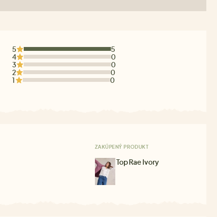
5
5
4
0
3
0
2
0
1
0
ZAKÚPENÝ PRODUKT
Top Rae Ivory