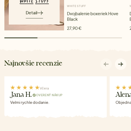
WHITE STUFF
Detail
Dvojbalenie boxeriek Hove
Black
27,90 €
Najnovšie recenzie
Včera
Jana H.
Alen
OVERENÝ NÁKUP
Velmi rychle dodanie.
Objednav