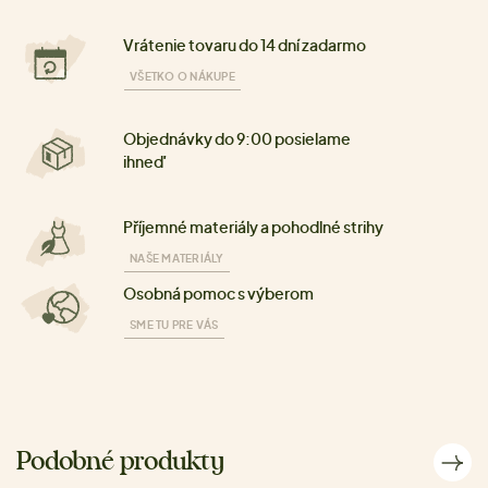
Vrátenie tovaru do 14 dní zadarmo
VŠETKO O NÁKUPE
Objednávky do 9:00 posielame
ihneď
Příjemné materiály a pohodlné strihy
NAŠE MATERIÁLY
Osobná pomoc s výberom
SME TU PRE VÁS
Podobné produkty