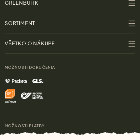
GREENBUTIK
O nás
SORTIMENT
Udržateľnosť
Zľavy
VŠETKO O NÁKUPE
Materiály
Ženy
Sprievodca veľkosťami
Kontakt
MOŽNOSTI DORUČENIA
Muži
Vrátenie tovaru zdarma
Značky
Domov
Doprava a platba
Pre médiá
Darčeky
Výhody nákupu u nás
Láskavý magazín
MOŽNOSTI PLATBY