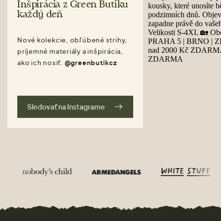
Inšpirácia z Green Butiku
každý deň
Nové kolekcie, obľúbené strihy,
príjemné materiály a inšpirácia,
ako ich nosiť.
@greenbutikcz
Sledovať na Instagrame