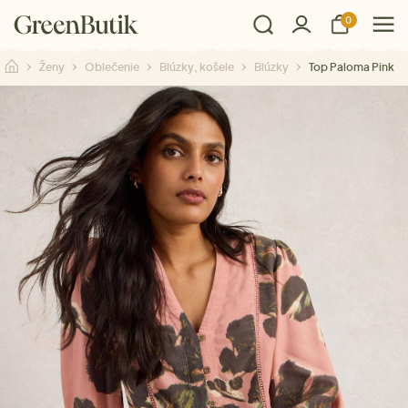
0
Ženy
Oblečenie
Blúzky, košele
Blúzky
Top Paloma Pink