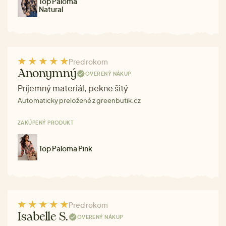
Top Paloma
Natural
Pred rokom
Anonymný
OVERENÝ NÁKUP
Príjemný materiál, pekne šitý
Automaticky preložené z greenbutik.cz
ZAKÚPENÝ PRODUKT
Top Paloma Pink
Pred rokom
Isabelle S.
OVERENÝ NÁKUP