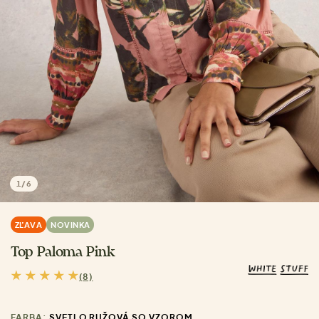
1
/
6
ZĽAVA
NOVINKA
Top Paloma Pink
(8)
FARBA:
SVETLO RUŽOVÁ SO VZOROM