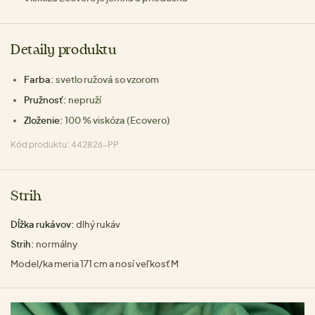
Detaily produktu
Farba:
svetlo ružová so vzorom
Pružnosť:
nepruží
Zloženie:
100 % viskóza (Ecovero)
Kód produktu: 442826-PP
Strih
Dĺžka rukávov:
dlhý rukáv
Strih:
normálny
Model/ka meria 171 cm a nosí veľkosť M