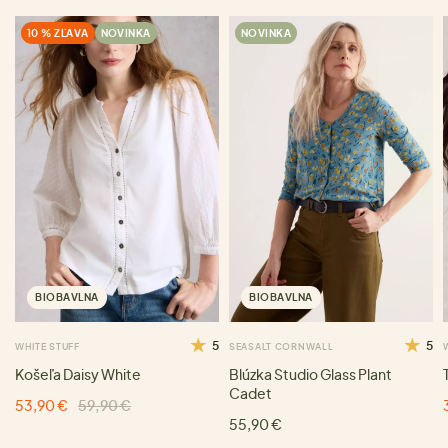
10 % ZĽAVA
NOVINKA
NOVINKA
BIOBAVLNA
BIOBAVLNA
5
5
WHITE STUFF
SEASALT CORNWALL
Košeľa Daisy White
Blúzka Studio Glass Plant
Cadet
53,90 €
59,90 €
55,90 €