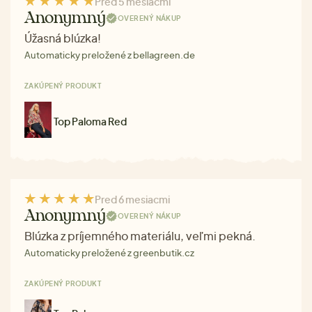
Pred 5 mesiacmi
Anonymný
OVERENÝ NÁKUP
Úžasná blúzka!
Automaticky preložené z bellagreen.de
ZAKÚPENÝ PRODUKT
Top Paloma Red
Pred 6 mesiacmi
Anonymný
OVERENÝ NÁKUP
Blúzka z príjemného materiálu, veľmi pekná.
Automaticky preložené z greenbutik.cz
ZAKÚPENÝ PRODUKT