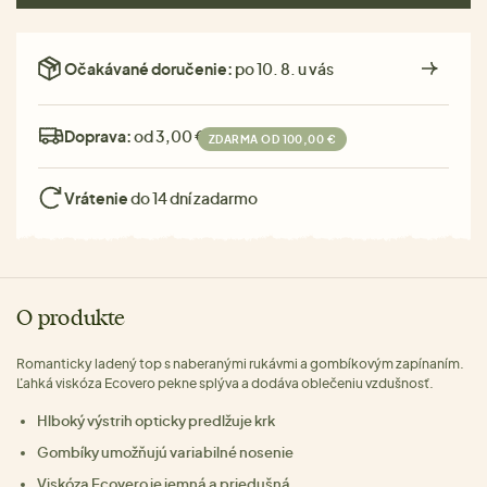
Očakávané doručenie:
po 10. 8. u vás
Doprava:
od 3,00 €
ZDARMA OD 100,00 €
Vrátenie
do 14 dní zadarmo
O produkte
Romanticky ladený top s naberanými rukávmi a gombíkovým zapínaním.
Ľahká viskóza Ecovero pekne splýva a dodáva oblečeniu vzdušnosť.
Hlboký výstrih opticky predlžuje krk
Gombíky umožňujú variabilné nosenie
Viskóza Ecovero je jemná a priedušná