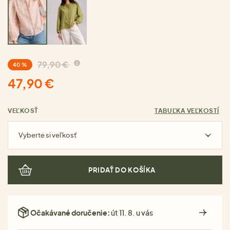
79,90 €
40 %
47,90 €
VEĽKOSŤ
TABUĽKA VEĽKOSTÍ
Vyberte si veľkosť
PRIDAŤ DO KOŠÍKA
Očakávané doručenie:
út 11. 8. u vás