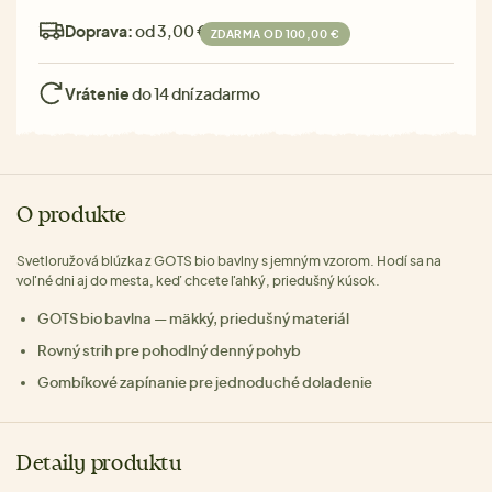
Doprava:
od 3,00 €
ZDARMA OD 100,00 €
Vrátenie
do 14 dní zadarmo
O produkte
Svetloružová blúzka z GOTS bio bavlny s jemným vzorom. Hodí sa na
voľné dni aj do mesta, keď chcete ľahký, priedušný kúsok.
GOTS bio bavlna — mäkký, priedušný materiál
Rovný strih pre pohodlný denný pohyb
Gombíkové zapínanie pre jednoduché doladenie
Detaily produktu