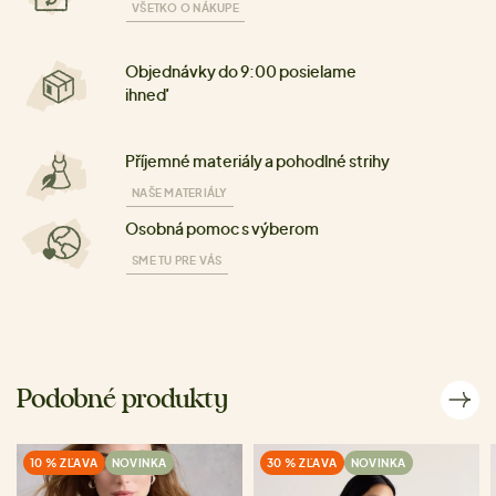
VŠETKO O NÁKUPE
Objednávky do 9:00 posielame
ihneď
Příjemné materiály a pohodlné strihy
NAŠE MATERIÁLY
Osobná pomoc s výberom
SME TU PRE VÁS
Podobné produkty
10 % ZĽAVA
NOVINKA
30 % ZĽAVA
NOVINKA