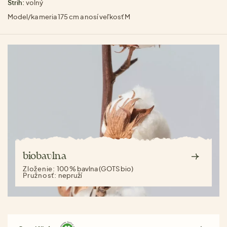
Strih:
volný
Model/ka meria 175 cm a nosí veľkosť M
biobavlna
Zloženie:
100 % bavlna (GOTS bio)
Pružnosť:
nepruží