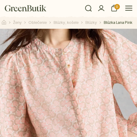
0
Ženy
Oblečenie
Blúzky, košele
Blúzky
Blúzka Lana Pink