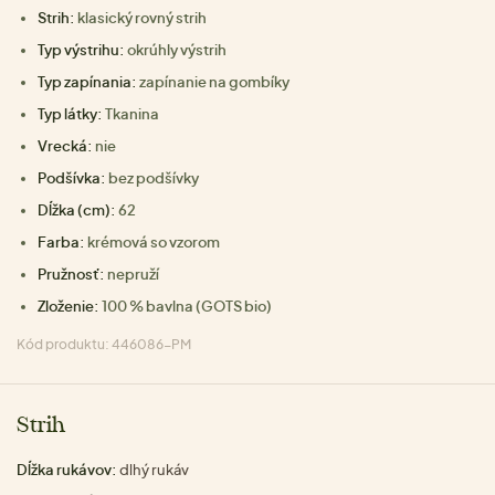
Strih:
klasický rovný strih
Typ výstrihu:
okrúhly výstrih
Typ zapínania:
zapínanie na gombíky
Typ látky:
Tkanina
Vrecká:
nie
Podšívka:
bez podšívky
Dĺžka (cm):
62
Farba:
krémová so vzorom
Pružnosť:
nepruží
Zloženie:
100 % bavlna (GOTS bio)
Kód produktu: 446086-PM
Strih
Dĺžka rukávov:
dlhý rukáv