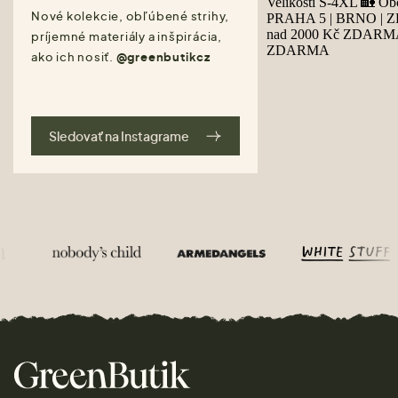
Nové kolekcie, obľúbené strihy,
príjemné materiály a inšpirácia,
ako ich nosiť.
@greenbutikcz
Sledovať na Instagrame