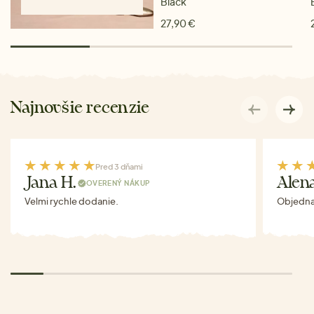
Black
27,90 €
Najnovšie recenzie
Pred 3 dňami
Jana H.
Alen
OVERENÝ NÁKUP
Velmi rychle dodanie.
Objednav