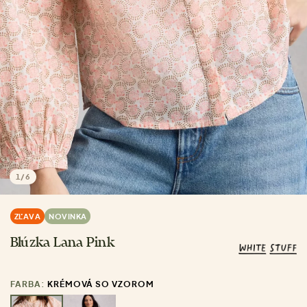
1
/
6
ZĽAVA
NOVINKA
Blúzka Lana Pink
FARBA:
KRÉMOVÁ SO VZOROM