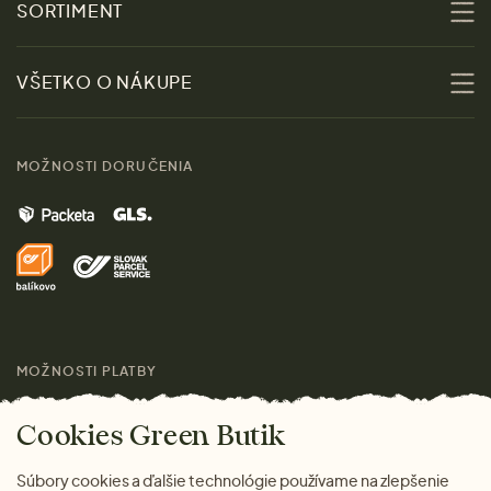
SORTIMENT
Udržateľnosť
Zľavy
VŠETKO O NÁKUPE
Materiály
Ženy
Sprievodca veľkosťami
Kontakt
MOŽNOSTI DORUČENIA
Muži
Vrátenie tovaru zdarma
Značky
Domov
Doprava a platba
Pre médiá
Darčeky
Výhody nákupu u nás
Láskavý magazín
MOŽNOSTI PLATBY
Cookies Green Butik
Súbory cookies a ďalšie technológie používame na zlepšenie