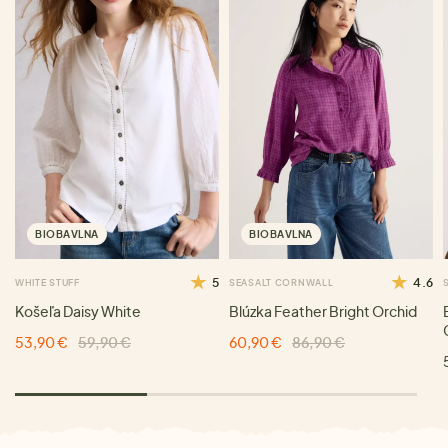
BIOBAVLNA
BIOBAVLNA
5
4.6
WHITE STUFF
SEASALT CORNWALL
Košeľa Daisy White
Blúzka Feather Bright Orchid
53,90 €
59,90 €
60,90 €
86,90 €