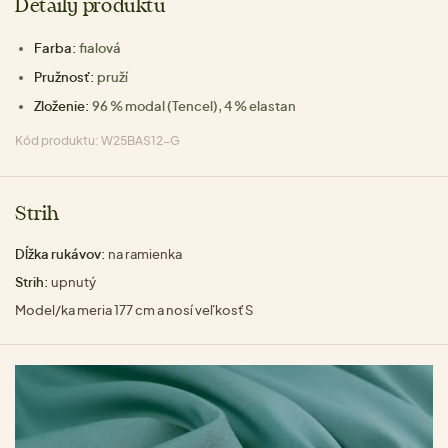
Detaily produktu
Farba:
fialová
Pružnosť:
pruží
Zloženie:
96 % modal (Tencel), 4 % elastan
Kód produktu: W25BAS12-G
Strih
Dĺžka rukávov:
na ramienka
Strih:
upnutý
Model/ka meria 177 cm a nosí veľkosť S