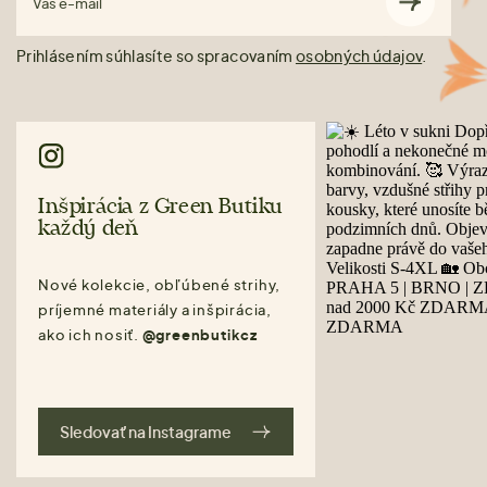
Váš e-mail
Prihlásením súhlasíte so spracovaním
osobných údajov
.
Inšpirácia z Green Butiku
každý deň
Nové kolekcie, obľúbené strihy,
príjemné materiály a inšpirácia,
ako ich nosiť.
@greenbutikcz
Sledovať na Instagrame