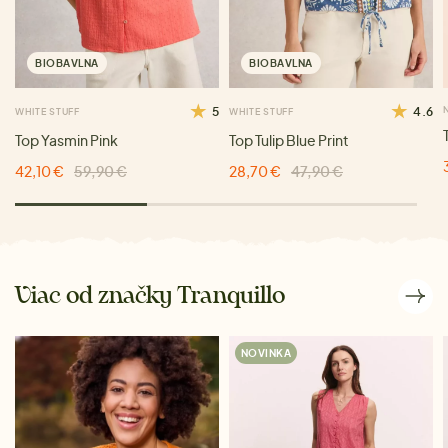
BIOBAVLNA
BIOBAVLNA
5
4.6
WHITE STUFF
WHITE STUFF
Top Yasmin Pink
Top Tulip Blue Print
42,10 €
59,90 €
28,70 €
47,90 €
Viac od značky Tranquillo
NOVINKA