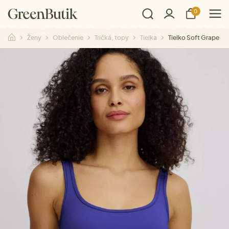
0
Ženy
Oblečenie
Tričká, topy
Tielka
Tielko Soft Grape