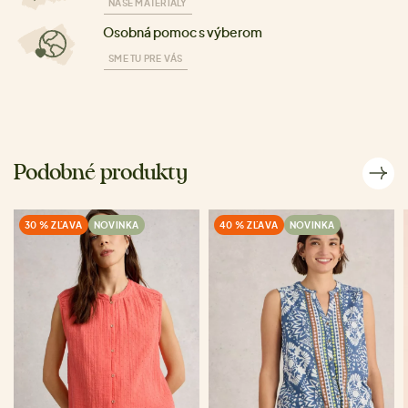
NAŠE MATERIÁLY
Osobná pomoc s výberom
SME TU PRE VÁS
Podobné produkty
30 % ZĽAVA
NOVINKA
40 % ZĽAVA
NOVINKA