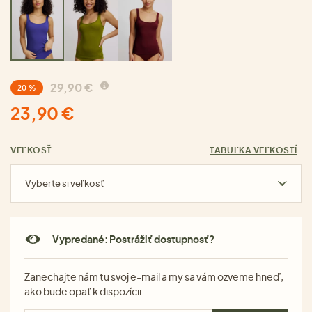
29,90 €
20 %
23,90 €
VEĽKOSŤ
TABUĽKA VEĽKOSTÍ
Vyberte si veľkosť
Vypredané: Postrážiť dostupnosť?
Zanechajte nám tu svoj e-mail a my sa vám ozveme hneď,
ako bude opäť k dispozícii.