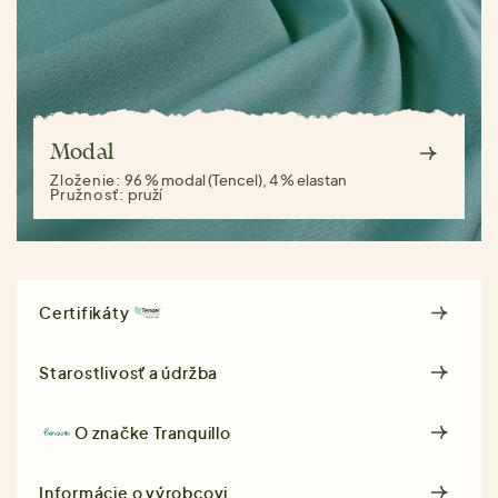
Modal
Zloženie:
96 % modal (Tencel), 4 % elastan
Pružnosť:
pruží
Certifikáty
Starostlivosť a údržba
O značke
Tranquillo
Informácie o výrobcovi