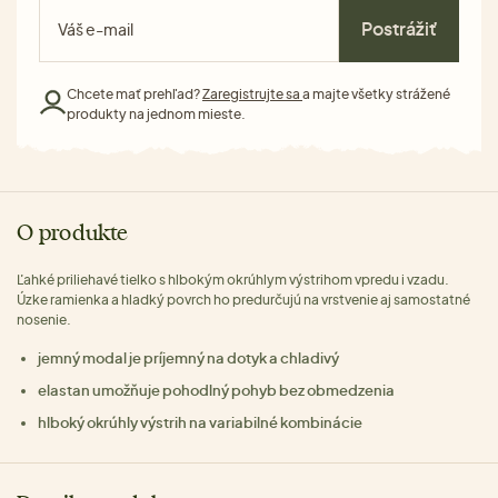
Postrážiť
Chcete mať prehľad?
Zaregistrujte sa
a majte všetky strážené
produkty na jednom mieste.
O produkte
Ľahké priliehavé tielko s hlbokým okrúhlym výstrihom vpredu i vzadu.
Úzke ramienka a hladký povrch ho predurčujú na vrstvenie aj samostatné
nosenie.
jemný modal je príjemný na dotyk a chladivý
elastan umožňuje pohodlný pohyb bez obmedzenia
hlboký okrúhly výstrih na variabilné kombinácie