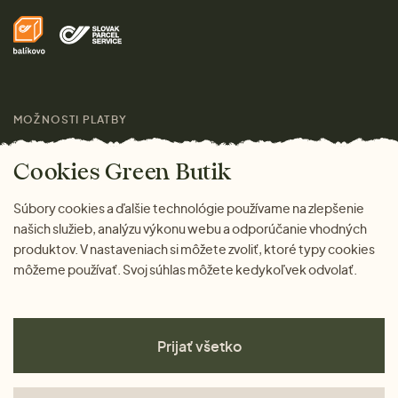
Domov
Doprava a platba
Pre médiá
Darčeky
Výhody nákupu u nás
Láskavý magazín
MOŽNOSTI PLATBY
Cookies Green Butik
Súbory cookies a ďalšie technológie používame na zlepšenie
našich služieb, analýzu výkonu webu a odporúčanie vhodných
produktov. V nastaveniach si môžete zvoliť, ktoré typy cookies
môžeme používať. Svoj súhlas môžete kedykoľvek odvolať.
Prijať všetko