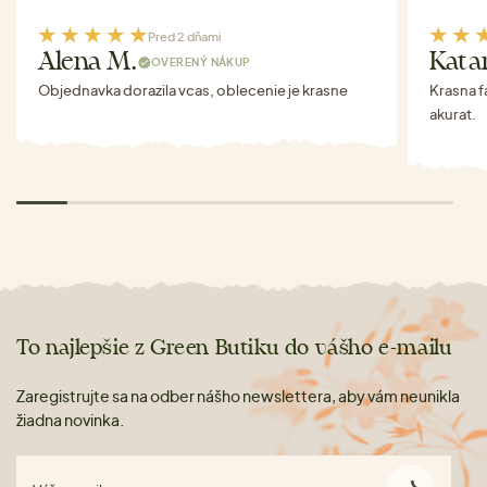
Pred 2 dňami
Alena M.
Kata
OVERENÝ NÁKUP
Objednavka dorazila vcas, oblecenie je krasne
Krasna f
akurat.
To najlepšie z Green Butiku do vášho e-mailu
Zaregistrujte sa na odber nášho newslettera, aby vám neunikla
žiadna novinka.