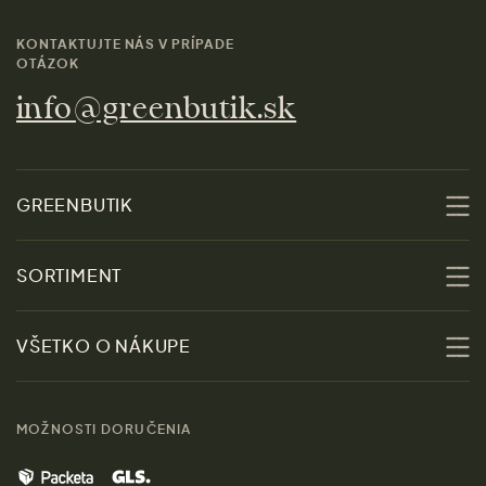
KONTAKTUJTE NÁS V PRÍPADE
OTÁZOK
info@greenbutik.sk
GREENBUTIK
O nás
SORTIMENT
Udržateľnosť
Zľavy
VŠETKO O NÁKUPE
Materiály
Ženy
Sprievodca veľkosťami
Kontakt
MOŽNOSTI DORUČENIA
Muži
Vrátenie tovaru zdarma
Značky