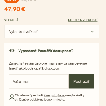
47,90 €
VEĽKOSŤ
TABUĽKA VEĽKOSTÍ
Vyberte si veľkosť
Vypredané: Postrážiť dostupnosť?
Zanechajte nám tu svoj e-mail a my sa vám ozveme
hneď, ako bude opäť k dispozícii.
Postrážiť
Chcete mať prehľad?
Zaregistrujte sa
a majte všetky
strážené produkty na jednom mieste.