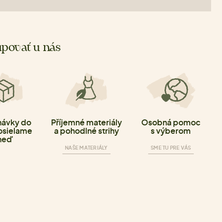
povať u nás
ávky do
Příjemné materiály
Osobná pomoc
osielame
a pohodlné strihy
s výberom
neď
NAŠE MATERIÁLY
SME TU PRE VÁS