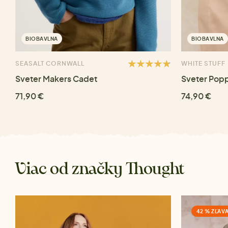
BIOBAVLNA
BIOBAVLNA
SEASALT CORNWALL
WHITE STUFF
Sveter Makers Cadet
Sveter Pop
71,90 €
74,90 €
Viac od značky Thought
42 % ZĽAV