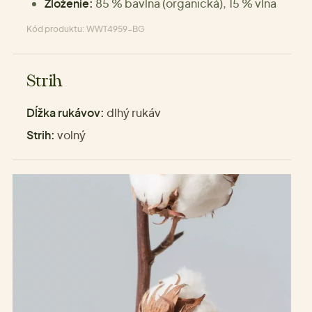
Zloženie:
85 % bavlna (organická), 15 % vlna
Kód produktu: WWT4959-BG
Strih
Dĺžka rukávov:
dlhý rukáv
Strih:
volný