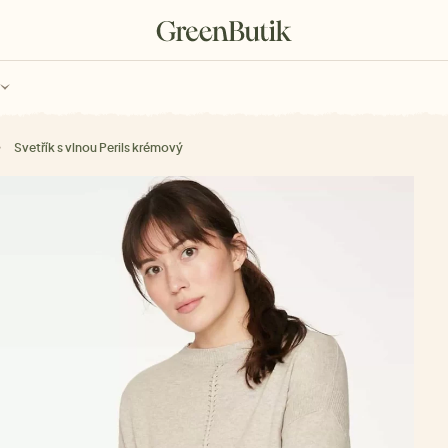
ch
Poukazy
Svetřík s vlnou Perils krémový