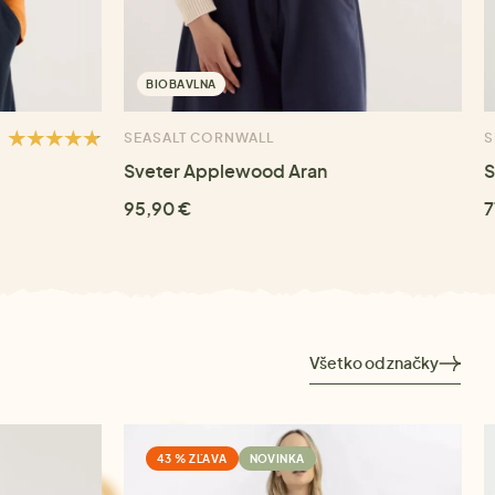
BIOBAVLNA
SEASALT CORNWALL
S
Sveter Applewood Aran
S
95,90 €
7
Všetko od značky
43 % ZĽAVA
NOVINKA