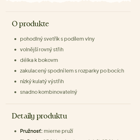
O produkte
pohodlný svetřík s podílem vlny
volnější rovný střih
délka k bokovm
zakulacený spodní lem s rozparky po bocích
nízký kulatý výstřih
snadno kombinovatelný
Detaily produktu
Pružnosť:
mierne pruží