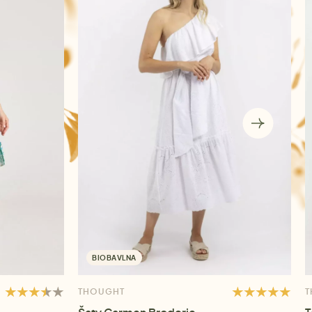
BIOBAVLNA
THOUGHT
T