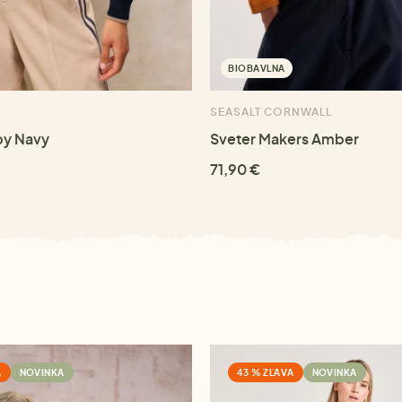
BIOBAVLNA
SEASALT CORNWALL
py Navy
Sveter Makers Amber
71,90 €
A
NOVINKA
43 % ZĽAVA
NOVINKA