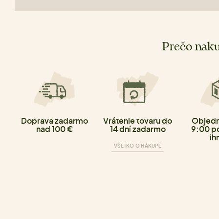
Prečo naku
Doprava zadarmo
Vrátenie tovaru do
Objedn
nad 100 €
14 dní zadarmo
9:00 p
ih
VŠETKO O NÁKUPE