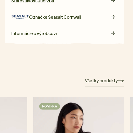
Starostlivosť a údržba
O značke
Seasalt Cornwall
Informácie o výrobcovi
Všetky produkty
NOVINKA