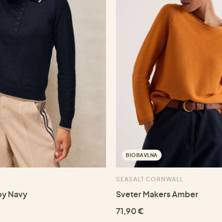
BIOBAVLNA
SEASALT CORNWALL
py Navy
Sveter Makers Amber
71,90 €