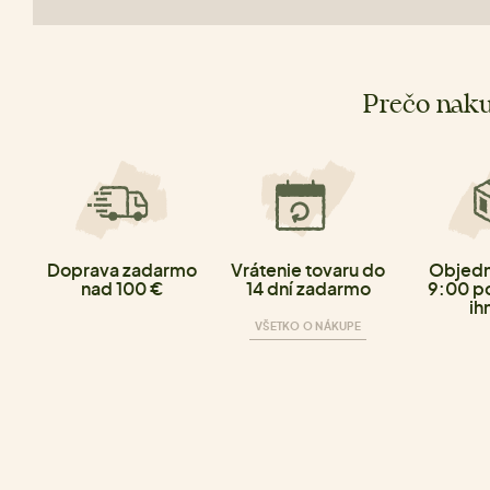
Prečo naku
Doprava zadarmo
Vrátenie tovaru do
Objedn
nad 100 €
14 dní zadarmo
9:00 p
ih
VŠETKO O NÁKUPE