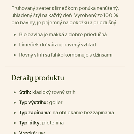
Pruhovaný sveter s límečkom ponúka nenútený,
uhladený štýl na každý deň. Vyrobený zo 100 %
bio bavlny, je príjemný na pokožku a priedušný.
Bio bavlna je mäkká a dobre priedušná
Límeček dotvára upravený vzhľad
Rovný strih sa ľahko kombinuje s džínsami
Detaily produktu
Strih:
klasický rovný strih
Typ výstrihu:
golier
Typ zapínania:
na obliekanie bez zapínania
Typ látky:
pletenina
Vrecká:
nie