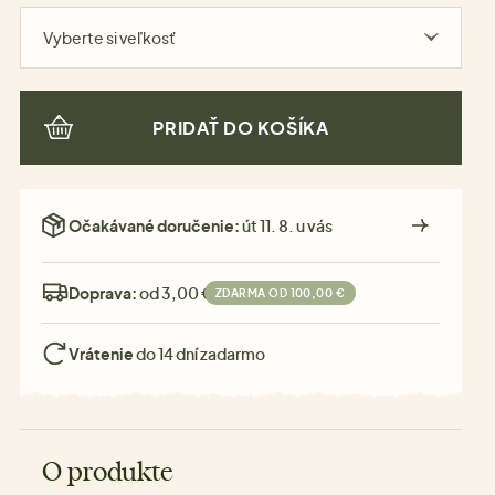
Vyberte si veľkosť
PRIDAŤ DO KOŠÍKA
Očakávané doručenie:
út 11. 8. u vás
Doprava:
od 3,00 €
ZDARMA OD 100,00 €
Vrátenie
do 14 dní zadarmo
O produkte