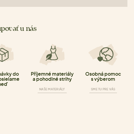
povať u nás
ávky do
Příjemné materiály
Osobná pomoc
osielame
a pohodlné strihy
s výberom
neď
NAŠE MATERIÁLY
SME TU PRE VÁS