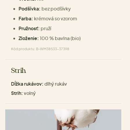
Podšívka:
bez podšívky
Farba:
krémová so vzorom
Pružnosť:
pruží
Zloženie:
100 % bavlna (bio)
Kód produktu: B-WM38533-37398
Strih
Dĺžka rukávov:
dlhý rukáv
Strih:
volný