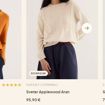
BIOBAVLNA
SEASALT CORNWALL
S
Sveter Applewood Aran
S
95,90 €
7