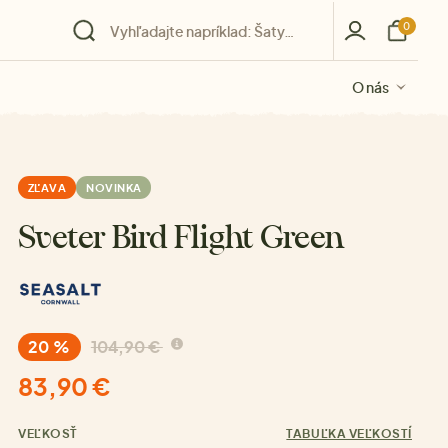
0
O nás
O nás
O nás
O nás
O nás
ZĽAVA
NOVINKA
Sveter Bird Flight Green
20 %
104,90 €
83,90 €
VEĽKOSŤ
TABUĽKA VEĽKOSTÍ