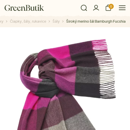
0
ky
Čiapky, šály, rukavice
Šály
Široký merino šál Bamburgh Fucshia