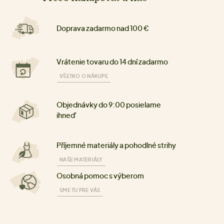
Doprava zadarmo nad 100 €
Vrátenie tovaru do 14 dní zadarmo
VŠETKO O NÁKUPE
Objednávky do 9:00 posielame
ihneď
Příjemné materiály a pohodlné strihy
NAŠE MATERIÁLY
Osobná pomoc s výberom
SME TU PRE VÁS