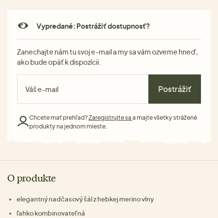
Vypredané: Postrážiť dostupnosť?
Zanechajte nám tu svoj e-mail a my sa vám ozveme hneď,
ako bude opäť k dispozícii.
Postrážiť
Chcete mať prehľad?
Zaregistrujte sa
a majte všetky strážené
produkty na jednom mieste.
O produkte
elegantný nadčasový šál z hebkej merino vlny
ľahko kombinovateľná