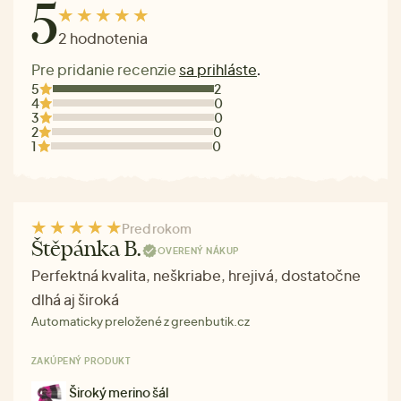
5
2 hodnotenia
Pre pridanie recenzie
sa prihláste
.
5
2
4
0
3
0
2
0
1
0
Pred rokom
Štěpánka B.
OVERENÝ NÁKUP
Perfektná kvalita, neškriabe, hrejivá, dostatočne
dlhá aj široká
Automaticky preložené z greenbutik.cz
ZAKÚPENÝ PRODUKT
Široký merino šál