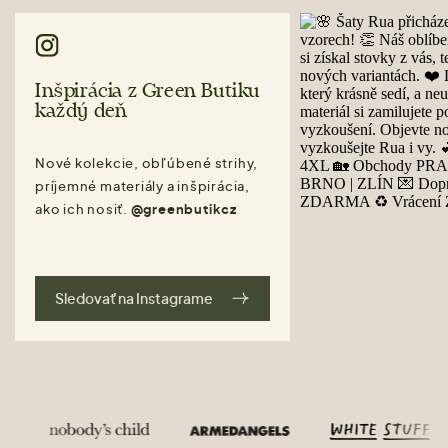
Inšpirácia z Green Butiku
každý deň
Nové kolekcie, obľúbené strihy,
príjemné materiály a inšpirácia,
ako ich nosiť.
@greenbutikcz
Sledovať na Instagrame