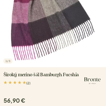
1
/
3
Široký merino šál Bamburgh Fucshia
(2)
56,90 €