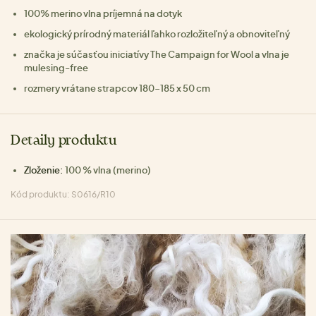
100% merino vlna príjemná na dotyk
ekologický prírodný materiál ľahko rozložiteľný a obnoviteľný
značka je súčasťou iniciatívy The Campaign for Wool a vlna je
mulesing-free
rozmery vrátane strapcov 180-185 x 50 cm
Detaily produktu
Zloženie:
100 % vlna (merino)
Kód produktu: S0616/R10