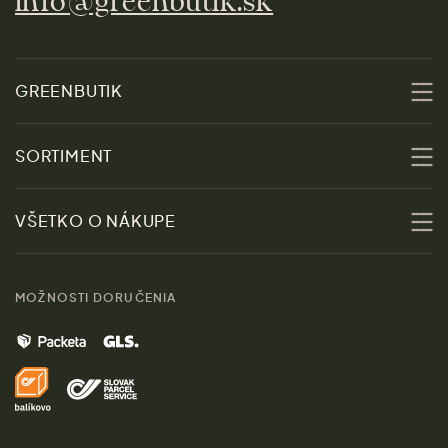
info@greenbutik.sk
GREENBUTIK
O nás
SORTIMENT
Udržateľnosť
Zľavy
VŠETKO O NÁKUPE
Materiály
Ženy
Sprievodca veľkosťami
Kontakt
MOŽNOSTI DORUČENIA
Muži
Vrátenie tovaru zdarma
Značky
Domov
Doprava a platba
Pre médiá
Darčeky
Výhody nákupu u nás
Láskavý magazín