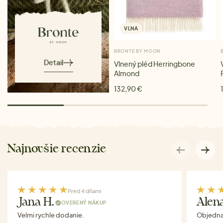
VLNA
BRONTE BY MOON
Detail
Vlnený pléd Herringbone
Almond
132,90 €
Najnovšie recenzie
Pred 4 dňami
Jana H.
Alen
OVERENÝ NÁKUP
Velmi rychle dodanie.
Objednav