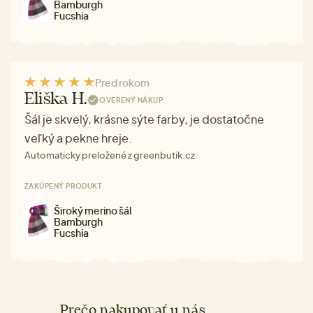
Bamburgh
Fucshia
Pred rokom
Eliška H.
OVERENÝ NÁKUP
Šál je skvelý, krásne sýte farby, je dostatočne
veľký a pekne hreje.
Automaticky preložené z greenbutik.cz
ZAKÚPENÝ PRODUKT
Široký merino šál
Bamburgh
Fucshia
Prečo nakupovať u nás