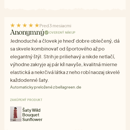
Pred 3 mesiacmi
Anonymný
OVERENÝ NÁKUP
Jednoduché a človek je hneď dobre oblečený, dá
sa skvele kombinovať od športového až po
elegantný štýl. Strih je priliehavý a nikde netlačí,
výhodne zakryje aj pár kíl navyše, kvalitná mierne
elastická a nekrčivá látka z neho robí naozaj skvelé
každodenné šaty.
Automaticky preložené z bellagreen.de
ZAKÚPENÝ PRODUKT
Šaty Wild
Bouquet
Sunflower