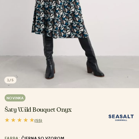
1
/
5
NOVINKA
Šaty Wild Bouquet Onyx
(55)
FARBA:
ČIERNA SO VZOROM