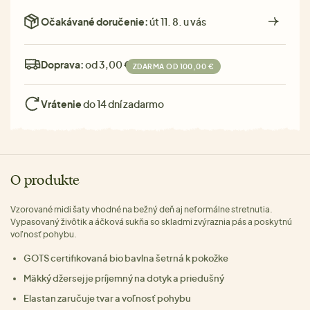
Očakávané doručenie:
út 11. 8. u vás
Doprava:
od 3,00 €
ZDARMA OD 100,00 €
Vrátenie
do 14 dní zadarmo
O produkte
Vzorované midi šaty vhodné na bežný deň aj neformálne stretnutia.
Vypasovaný živôtik a áčková sukňa so skladmi zvýraznia pás a poskytnú
voľnosť pohybu.
GOTS certifikovaná bio bavlna šetrná k pokožke
Mäkký džersej je príjemný na dotyk a priedušný
Elastan zaručuje tvar a voľnosť pohybu