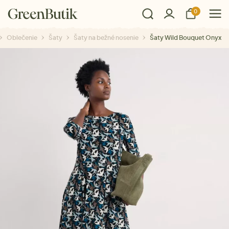
0
Oblečenie
Šaty
Šaty na bežné nosenie
Šaty Wild Bouquet Onyx