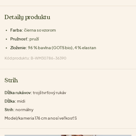
Detaily produktu
Farba:
čierna so vzorom
Pružnosť:
pruží
Zloženie:
96 % bavlna (GOTS bio), 4 % elastan
Kód produktu: B-WM30786-36390
Strih
Dĺžka rukávov:
trojštvrťový rukáv
Dĺžka:
midi
Strih:
normálny
Model/ka meria 176 cm a nosí veľkosť S