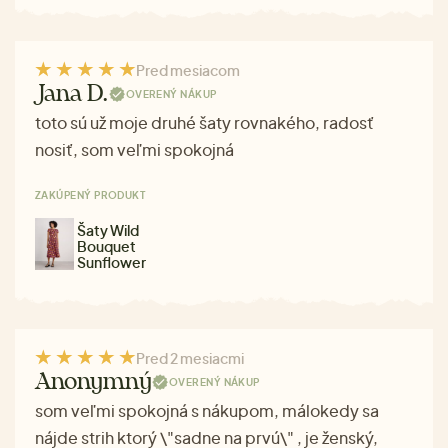
Pred mesiacom
Jana D.
OVERENÝ NÁKUP
toto sú už moje druhé šaty rovnakého, radosť
nosiť, som veľmi spokojná
ZAKÚPENÝ PRODUKT
Šaty Wild
Bouquet
Sunflower
Pred 2 mesiacmi
Anonymný
OVERENÝ NÁKUP
som veľmi spokojná s nákupom, málokedy sa
nájde strih ktorý \"sadne na prvú\" , je ženský,