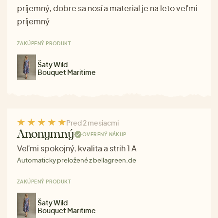
príjemný, dobre sa nosí a material je na leto veľmi
príjemný
ZAKÚPENÝ PRODUKT
Šaty Wild
Bouquet Maritime
Pred 2 mesiacmi
Anonymný
OVERENÝ NÁKUP
Veľmi spokojný, kvalita a strih 1 A
Automaticky preložené z bellagreen.de
ZAKÚPENÝ PRODUKT
Šaty Wild
Bouquet Maritime