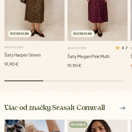
BIOBAVLNA
BIOBAVLNA
WHITE STUFF
4.7
WHITE STUFF
Šaty Harper Green
Šaty Megan Pink Multi
91,90 €
91,90 €
Viac od značky Seasalt Cornwall
NOVINKA