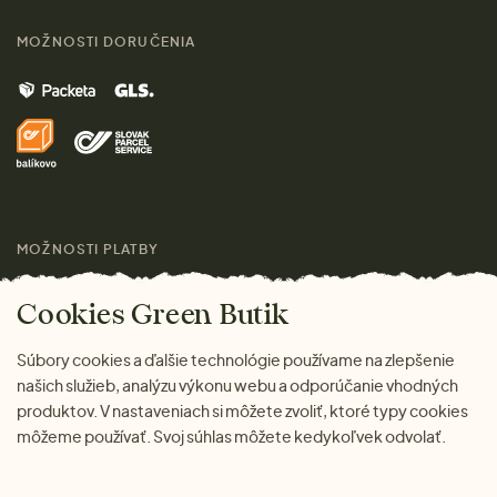
Sprievodca veľkosťami
Kontakt
MOŽNOSTI DORUČENIA
Muži
Vrátenie tovaru zdarma
Značky
Domov
Doprava a platba
Pre médiá
Darčeky
Výhody nákupu u nás
Láskavý magazín
MOŽNOSTI PLATBY
Cookies Green Butik
Súbory cookies a ďalšie technológie používame na zlepšenie
našich služieb, analýzu výkonu webu a odporúčanie vhodných
produktov. V nastaveniach si môžete zvoliť, ktoré typy cookies
môžeme používať. Svoj súhlas môžete kedykoľvek odvolať.