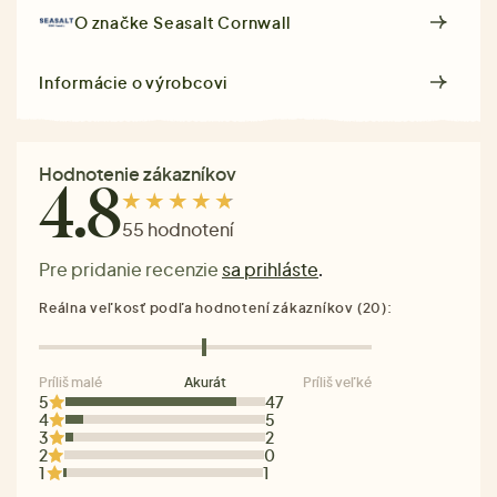
O značke
Seasalt Cornwall
Informácie o výrobcovi
Hodnotenie zákazníkov
4.8
55 hodnotení
Pre pridanie recenzie
sa prihláste
.
Reálna veľkosť podľa hodnotení zákazníkov (20):
Príliš malé
Akurát
Príliš veľké
5
47
4
5
3
2
2
0
1
1