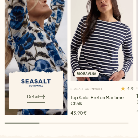
BIOBAVLNA
4.9
SEASALT CORNWALL
Detail
Top Sailor Breton Maritime
Chalk
43,90 €