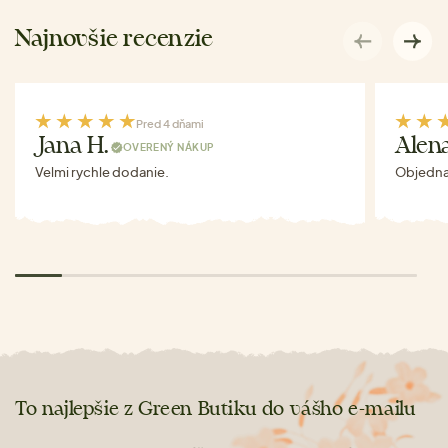
Najnovšie recenzie
Pred 4 dňami
Jana H.
Alen
OVERENÝ NÁKUP
Velmi rychle dodanie.
Objednav
To najlepšie z Green Butiku do vášho e-mailu