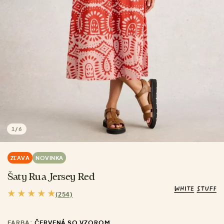
1
/
6
ZĽAVA
NOVINKA
Šaty Rua Jersey Red
(254)
FARBA:
ČERVENÁ SO VZOROM