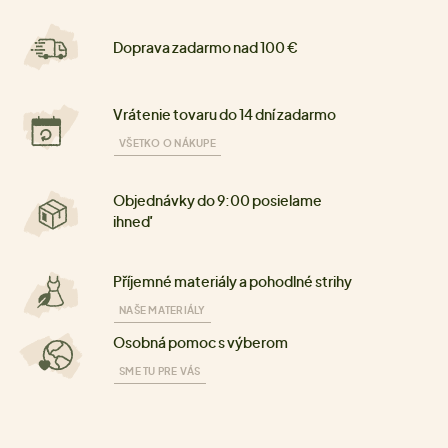
Doprava zadarmo nad 100 €
Vrátenie tovaru do 14 dní zadarmo
VŠETKO O NÁKUPE
Objednávky do 9:00 posielame
ihneď
Příjemné materiály a pohodlné strihy
NAŠE MATERIÁLY
Osobná pomoc s výberom
SME TU PRE VÁS