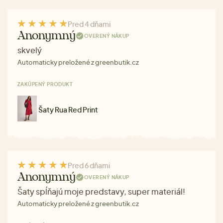
Pred 4 dňami
Anonymný
OVERENÝ NÁKUP
skvelý
Automaticky preložené z greenbutik.cz
ZAKÚPENÝ PRODUKT
Šaty Rua Red Print
Pred 6 dňami
Anonymný
OVERENÝ NÁKUP
Šaty spĺňajú moje predstavy, super materiál!
Automaticky preložené z greenbutik.cz