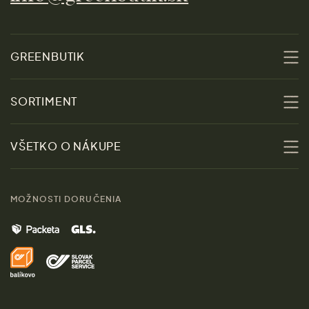
GREENBUTIK
O nás
SORTIMENT
Udržateľnosť
Zľavy
VŠETKO O NÁKUPE
Materiály
Ženy
Sprievodca veľkosťami
Kontakt
MOŽNOSTI DORUČENIA
Muži
Vrátenie tovaru zdarma
Značky
Domov
Doprava a platba
Pre médiá
Darčeky
Výhody nákupu u nás
Láskavý magazín