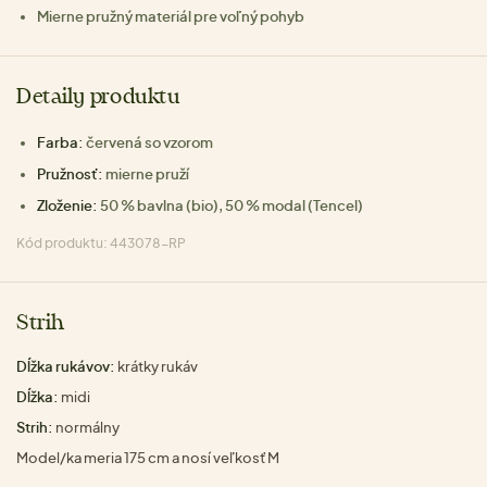
Mierne pružný materiál pre voľný pohyb
Detaily produktu
Farba:
červená so vzorom
Pružnosť:
mierne pruží
Zloženie:
50 % bavlna (bio), 50 % modal (Tencel)
Kód produktu: 443078-RP
Strih
Dĺžka rukávov:
krátky rukáv
Dĺžka:
midi
Strih:
normálny
Model/ka meria 175 cm a nosí veľkosť M