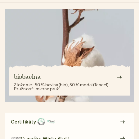
biobavlna
Zloženie:
50 % bavlna (bio), 50 % modal (Tencel)
Pružnosť:
mierne pruží
Certifikáty
O značke
White Stuff