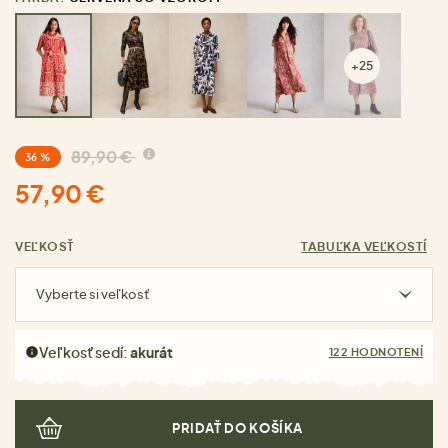
+25
89,90 €
36 %
57,90 €
VEĽKOSŤ
TABUĽKA VEĽKOSTÍ
Vyberte si veľkosť
Veľkosť sedí:
akurát
122 HODNOTENÍ
PRIDAŤ DO KOŠÍKA