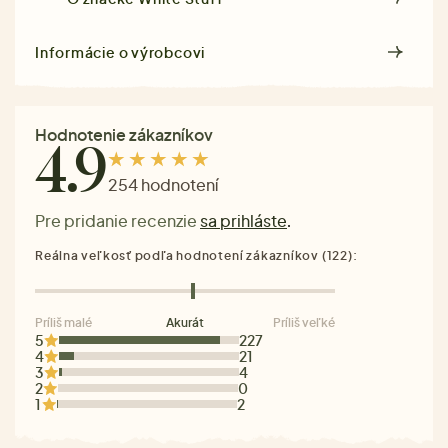
Informácie o výrobcovi
Hodnotenie zákazníkov
4.9
254 hodnotení
Pre pridanie recenzie
sa prihláste
.
Reálna veľkosť podľa hodnotení zákazníkov (122):
Príliš malé
Akurát
Príliš veľké
5
227
4
21
3
4
2
0
1
2