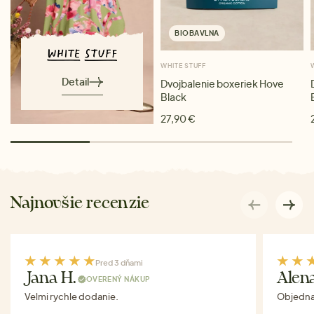
BIOBAVLNA
WHITE STUFF
Detail
Dvojbalenie boxeriek Hove
Black
27,90 €
Najnovšie recenzie
Pred 3 dňami
Jana H.
Alen
OVERENÝ NÁKUP
Velmi rychle dodanie.
Objednav