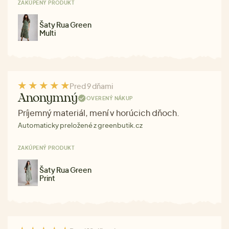
ZAKÚPENÝ PRODUKT
Šaty Rua Green
Multi
Pred 9 dňami
Anonymný
OVERENÝ NÁKUP
Príjemný materiál, mení v horúcich dňoch.
Automaticky preložené z greenbutik.cz
ZAKÚPENÝ PRODUKT
Šaty Rua Green
Print