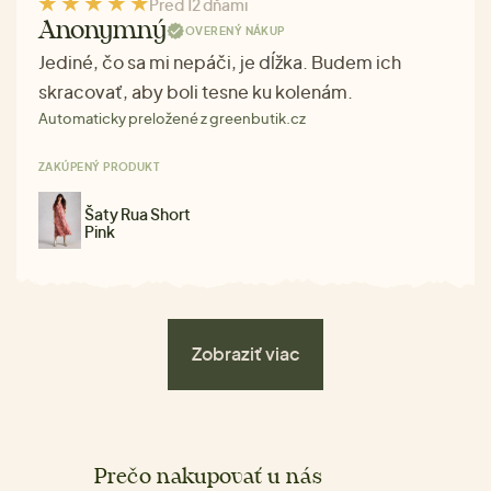
Pred 12 dňami
Anonymný
OVERENÝ NÁKUP
Jediné, čo sa mi nepáči, je dĺžka. Budem ich
skracovať, aby boli tesne ku kolenám.
Automaticky preložené z greenbutik.cz
ZAKÚPENÝ PRODUKT
Šaty Rua Short
Pink
Zobraziť viac
Prečo nakupovať u nás