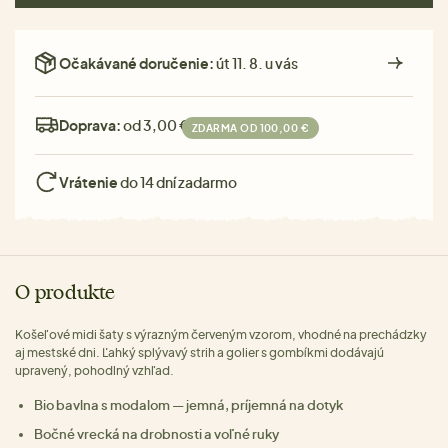
Očakávané doručenie:
út 11. 8. u vás
Doprava:
od 3,00 €
ZDARMA OD 100,00 €
Vrátenie
do 14 dní zadarmo
O produkte
Košeľové midi šaty s výrazným červeným vzorom, vhodné na prechádzky
aj mestské dni. Ľahký splývavý strih a golier s gombíkmi dodávajú
upravený, pohodlný vzhľad.
Bio bavlna s modalom — jemná, príjemná na dotyk
Bočné vrecká na drobnosti a voľné ruky