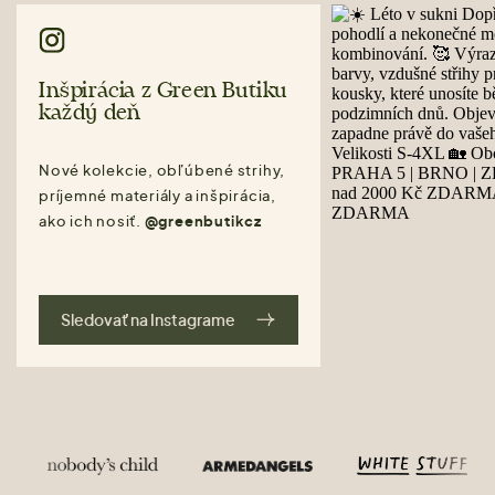
Inšpirácia z Green Butiku
každý deň
Nové kolekcie, obľúbené strihy,
príjemné materiály a inšpirácia,
ako ich nosiť.
@greenbutikcz
Sledovať na Instagrame