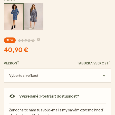
64,90 €
37 %
40,90 €
VEĽKOSŤ
TABUĽKA VEĽKOSTÍ
Vyberte si veľkosť
Vypredané: Postrážiť dostupnosť?
Zanechajte nám tu svoj e-mail a my sa vám ozveme hneď,