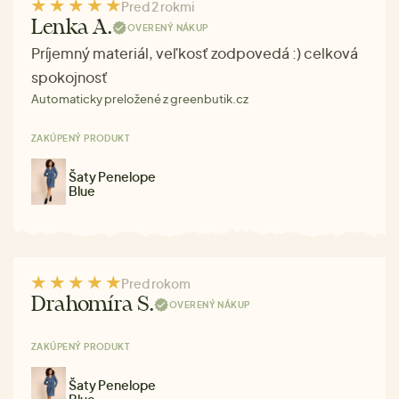
Pred 2 rokmi
Lenka A.
OVERENÝ NÁKUP
Príjemný materiál, veľkosť zodpovedá :) celková
spokojnosť
Automaticky preložené z greenbutik.cz
ZAKÚPENÝ PRODUKT
Šaty Penelope
Blue
Pred rokom
Drahomíra S.
OVERENÝ NÁKUP
ZAKÚPENÝ PRODUKT
Šaty Penelope
Blue