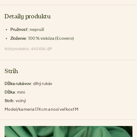
Detaily produktu
Pružnosť:
nepruží
Zloženie:
100 % viskóza (Ecovero)
Kód produktu: 440456-BP
Strih
Dĺžka rukávov:
dlhý rukáv
Dĺžka:
mini
Strih:
volný
Model/ka meria 174 cm a nosí veľkosť M