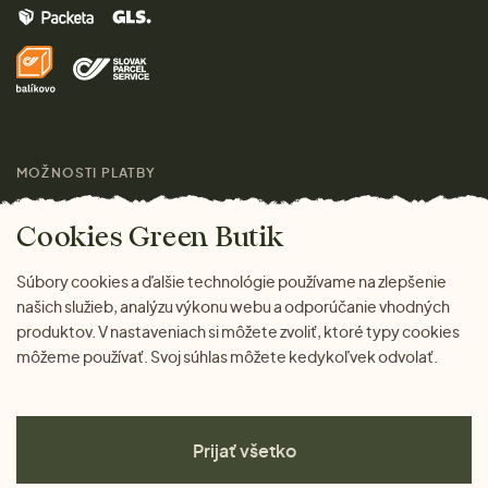
Značky
Domov
Doprava a platba
Pre médiá
Darčeky
Výhody nákupu u nás
Láskavý magazín
MOŽNOSTI PLATBY
Cookies Green Butik
Súbory cookies a ďalšie technológie používame na zlepšenie
našich služieb, analýzu výkonu webu a odporúčanie vhodných
produktov. V nastaveniach si môžete zvoliť, ktoré typy cookies
môžeme používať. Svoj súhlas môžete kedykoľvek odvolať.
Prijať všetko