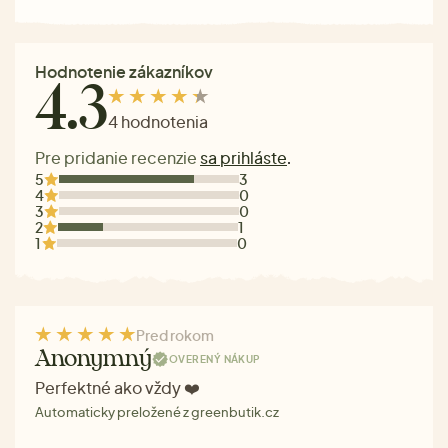
Hodnotenie zákazníkov
4.3
4 hodnotenia
Pre pridanie recenzie
sa prihláste
.
5
3
4
0
3
0
2
1
1
0
Pred rokom
Anonymný
OVERENÝ NÁKUP
Perfektné ako vždy ❤️
Automaticky preložené z greenbutik.cz