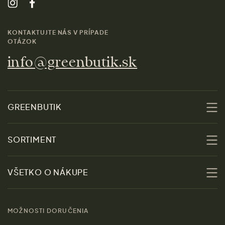
KONTAKTUJTE NÁS V PRÍPADE
OTÁZOK
info@greenbutik.sk
GREENBUTIK
O nás
SORTIMENT
Udržateľnosť
Zľavy
VŠETKO O NÁKUPE
Materiály
Ženy
Sprievodca veľkosťami
Kontakt
MOŽNOSTI DORUČENIA
Muži
Vrátenie tovaru zdarma