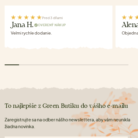
Pred 3 dňami
Jana H.
Alen
OVERENÝ NÁKUP
Velmi rychle dodanie.
Objednav
To najlepšie z Green Butiku do vášho e-mailu
Zaregistrujte sa na odber nášho newslettera, aby vám neunikla
žiadna novinka.