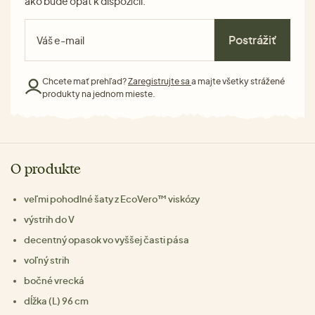
ako bude opäť k dispozícii.
Postrážiť
Chcete mať prehľad?
Zaregistrujte sa
a majte všetky strážené
produkty na jednom mieste.
O produkte
veľmi pohodlné šaty z EcoVero™ viskózy
výstrih do V
decentný opasok vo vyššej časti pása
voľný strih
bočné vrecká
dĺžka (L) 96 cm