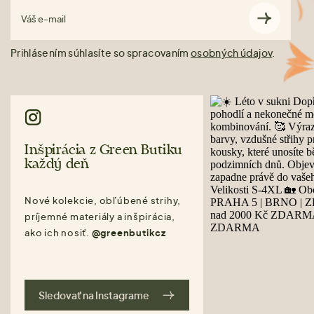
Váš e-mail
Prihlásením súhlasíte so spracovaním
osobných údajov
.
Inšpirácia z Green Butiku
každý deň
Nové kolekcie, obľúbené strihy,
príjemné materiály a inšpirácia,
ako ich nosiť.
@greenbutikcz
Sledovať na Instagrame