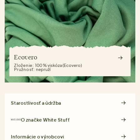
Ecovero
Zloženie:
100 % viskóza (Ecovero)
Pružnosť:
nepruží
Starostlivosť a údržba
O značke
White Stuff
Informácie o výrobcovi