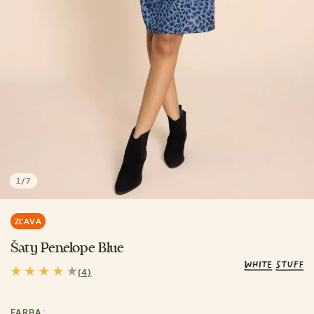
1
/
7
ZĽAVA
Šaty Penelope Blue
(4)
FARBA: