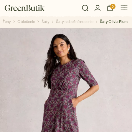
0
Ženy
Oblečenie
Šaty
Šaty na bežné nosenie
Šaty Olivia Plum