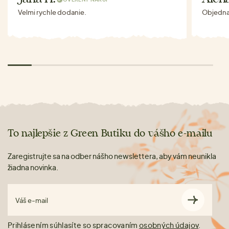
Velmi rychle dodanie.
Objednav
To najlepšie z Green Butiku do vášho e-mailu
Zaregistrujte sa na odber nášho newslettera, aby vám neunikla
žiadna novinka.
Váš e-mail
Prihlásením súhlasíte so spracovaním
osobných údajov
.