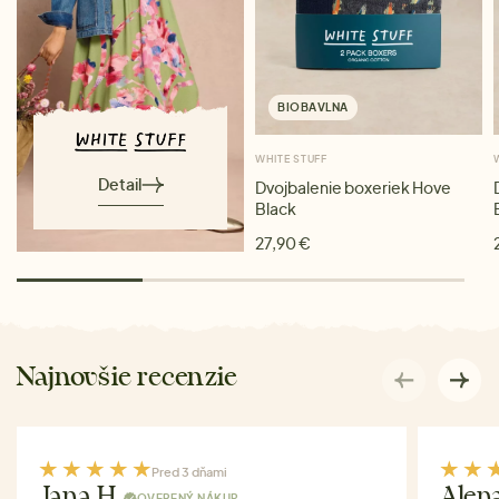
BIOBAVLNA
WHITE STUFF
Detail
Dvojbalenie boxeriek Hove
Black
27,90 €
Najnovšie recenzie
Pred 3 dňami
Jana H.
Alen
OVERENÝ NÁKUP