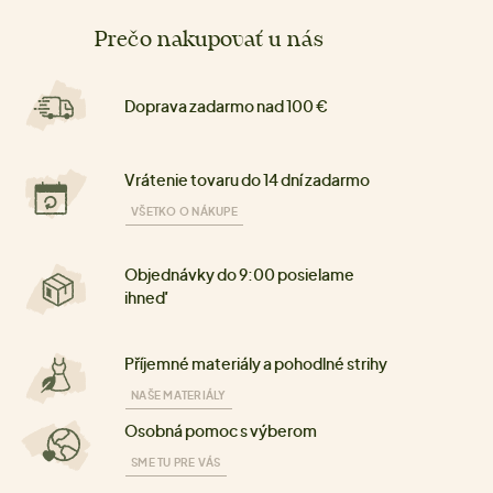
Prečo nakupovať u nás
Doprava zadarmo nad 100 €
Vrátenie tovaru do 14 dní zadarmo
VŠETKO O NÁKUPE
Objednávky do 9:00 posielame
ihneď
Příjemné materiály a pohodlné strihy
NAŠE MATERIÁLY
Osobná pomoc s výberom
SME TU PRE VÁS