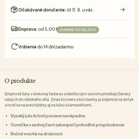
Očakávané doručenie:
út 11. 8. u vás
Doprava:
od 3,00 €
ZDARMA OD 100,00 €
Vrátenie
do 14 dní zadarmo
O produkte
Empírové šaty v slivkovej farbe so srdiečkovým vzorom prinášajú ženský
nádych do všedného dňa. Zmes Ecovero a bio bavlny je príjemná na dotyk
a hodí sa na prechádzky aj na kávu s kamarátkami.
Vysoký pás lichotí postave nenápadne
Gumička v zadnej časti zabezpečí pohodlné prispôsobenie
Bočné vrecká na drobnosti