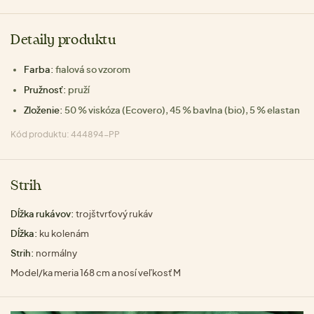
Detaily produktu
Farba:
fialová so vzorom
Pružnosť:
pruží
Zloženie:
50 % viskóza (Ecovero), 45 % bavlna (bio), 5 % elastan
Kód produktu: 444894-PP
Strih
Dĺžka rukávov:
trojštvrťový rukáv
Dĺžka:
ku kolenám
Strih:
normálny
Model/ka meria 168 cm a nosí veľkosť M