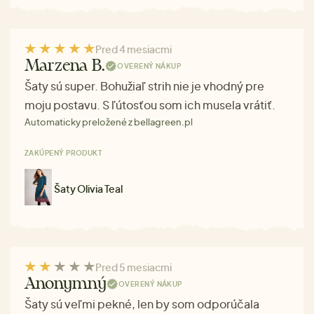
Pred 4 mesiacmi
Marzena B.
OVERENÝ NÁKUP
Šaty sú super. Bohužiaľ strih nie je vhodný pre
moju postavu. S ľútosťou som ich musela vrátiť.
Automaticky preložené z bellagreen.pl
ZAKÚPENÝ PRODUKT
Šaty Olivia Teal
Pred 5 mesiacmi
Anonymný
OVERENÝ NÁKUP
Šaty sú veľmi pekné, len by som odporúčala