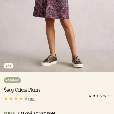
1
/
6
NOVINKA
Šaty Olivia Plum
(10)
FARBA:
FIALOVÁ SO VZOROM