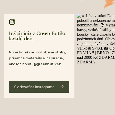
Inšpirácia z Green Butiku
každý deň
Nové kolekcie, obľúbené strihy,
príjemné materiály a inšpirácia,
ako ich nosiť.
@greenbutikcz
Sledovať na Instagrame