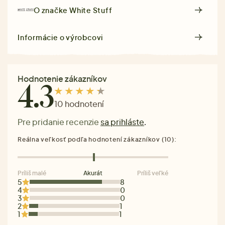
O značke
White Stuff
Informácie o výrobcovi
Hodnotenie zákazníkov
4.3
10 hodnotení
Pre pridanie recenzie
sa prihláste
.
Reálna veľkosť podľa hodnotení zákazníkov (10):
Príliš malé
Akurát
Príliš veľké
5
8
4
0
3
0
2
1
1
1