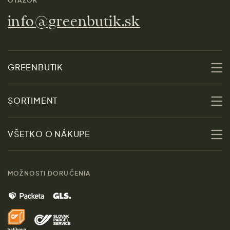
OTÁZOK
info@greenbutik.sk
GREENBUTIK
O nás
SORTIMENT
Udržateľnosť
Zľavy
VŠETKO O NÁKUPE
Materiály
Ženy
Sprievodca veľkosťami
Kontakt
MOŽNOSTI DORUČENIA
Muži
Vrátenie tovaru zdarma
Značky
Domov
Doprava a platba
Pre médiá
Darčeky