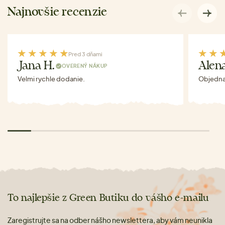
Najnovšie recenzie
Pred 3 dňami
Jana H.
Alen
OVERENÝ NÁKUP
Velmi rychle dodanie.
Objednav
To najlepšie z Green Butiku do vášho e-mailu
Zaregistrujte sa na odber nášho newslettera, aby vám neunikla