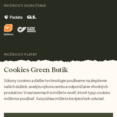
Kontakt
MOŽNOSTI DORUČENIA
Muži
Vrátenie tovaru zdarma
Značky
Domov
Doprava a platba
Pre médiá
Darčeky
Výhody nákupu u nás
Láskavý magazín
MOŽNOSTI PLATBY
Cookies Green Butik
Súbory cookies a ďalšie technológie používame na zlepšenie
našich služieb, analýzu výkonu webu a odporúčanie vhodných
produktov. V nastaveniach si môžete zvoliť, ktoré typy cookies
môžeme používať. Svoj súhlas môžete kedykoľvek odvolať.