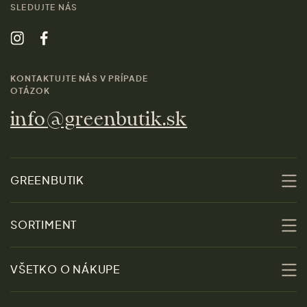
SLEDUJTE NÁS
KONTAKTUJTE NÁS V PRÍPADE
OTÁZOK
info@greenbutik.sk
GREENBUTIK
O nás
SORTIMENT
Udržateľnosť
Zľavy
VŠETKO O NÁKUPE
Materiály
Ženy
Sprievodca veľkosťami