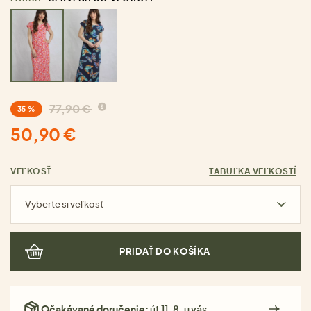
77,90 €
35 %
50,90 €
VEĽKOSŤ
TABUĽKA VEĽKOSTÍ
Vyberte si veľkosť
PRIDAŤ DO KOŠÍKA
Očakávané doručenie:
út 11. 8. u vás