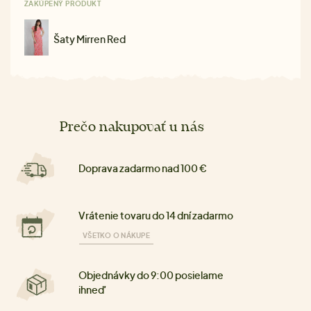
ZAKÚPENÝ PRODUKT
Šaty Mirren Red
Prečo nakupovať u nás
Doprava zadarmo nad 100 €
Vrátenie tovaru do 14 dní zadarmo
VŠETKO O NÁKUPE
Objednávky do 9:00 posielame
ihneď