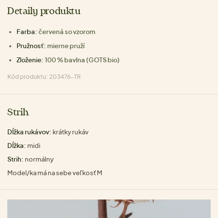
Detaily produktu
Farba:
červená so vzorom
Pružnosť:
mierne pruží
Zloženie:
100 % bavlna (GOTS bio)
Kód produktu: 203476-TR
Strih
Dĺžka rukávov:
krátky rukáv
Dĺžka:
midi
Strih:
normálny
Model/ka má na sebe veľkosť M