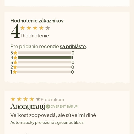
Hodnotenie zákazníkov
4
1 hodnotenie
Pre pridanie recenzie
sa prihláste
.
5
0
4
1
3
0
2
0
1
0
Pred rokom
Anonymný
OVERENÝ NÁKUP
Veľkosť zodpovedá, ale sú veľmi dlhé.
Automaticky preložené z greenbutik.cz