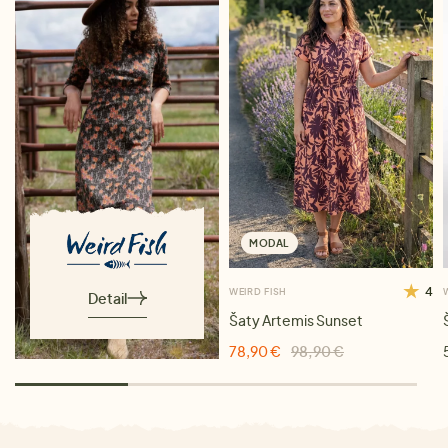
MODAL
4
WEIRD FISH
Detail
Šaty Artemis Sunset
78,90 €
98,90 €