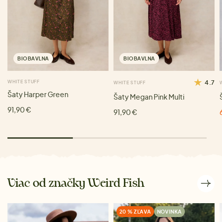
BIOBAVLNA
BIOBAVLNA
WHITE STUFF
4.7
WHITE STUFF
Šaty Harper Green
Šaty Megan Pink Multi
91,90 €
91,90 €
Viac od značky Weird Fish
20 % ZĽAVA
NOVINKA