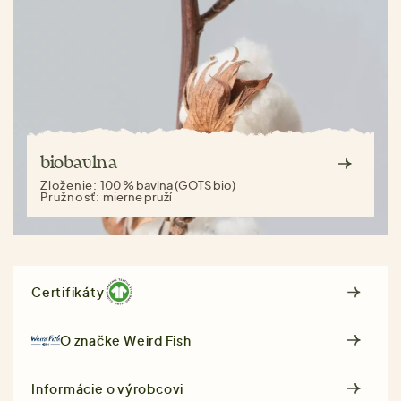
biobavlna
Zloženie:
100 % bavlna (GOTS bio)
Pružnosť:
mierne pruží
Certifikáty
O značke
Weird Fish
Informácie o výrobcovi