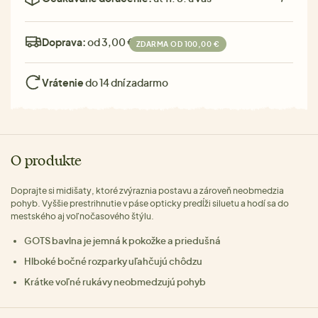
Doprava:
od 3,00 €
ZDARMA OD 100,00 €
Vrátenie
do 14 dní zadarmo
O produkte
Doprajte si midišaty, ktoré zvýraznia postavu a zároveň neobmedzia
pohyb. Vyššie prestrihnutie v páse opticky predĺži siluetu a hodí sa do
mestského aj voľnočasového štýlu.
GOTS bavlna je jemná k pokožke a priedušná
Hlboké bočné rozparky uľahčujú chôdzu
Krátke voľné rukávy neobmedzujú pohyb