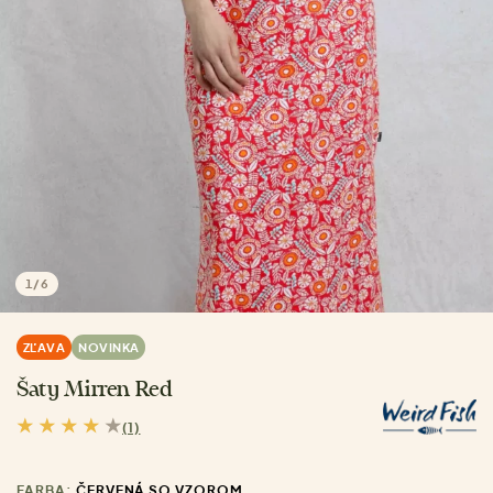
1
/
6
ZĽAVA
NOVINKA
Šaty Mirren Red
(1)
FARBA:
ČERVENÁ SO VZOROM