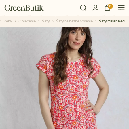
0
Ženy
Oblečenie
Šaty
Šaty na bežné nosenie
Šaty Mirren Red