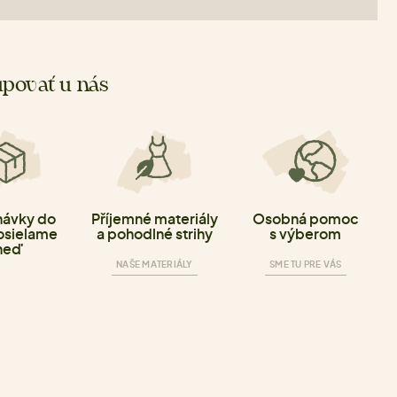
povať u nás
ávky do
Příjemné materiály
Osobná pomoc
osielame
a pohodlné strihy
s výberom
neď
NAŠE MATERIÁLY
SME TU PRE VÁS