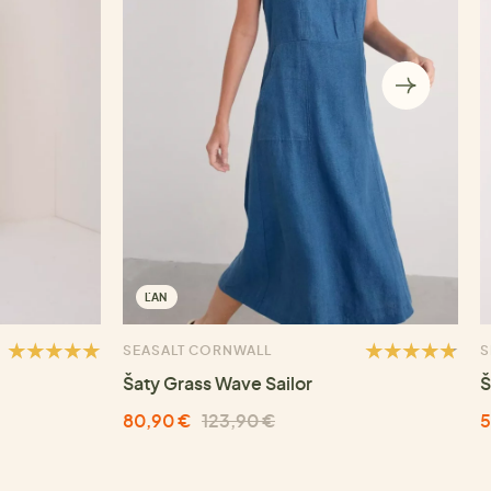
ĽAN
SEASALT CORNWALL
S
Šaty Grass Wave Sailor
Š
80,90 €
123,90 €
5