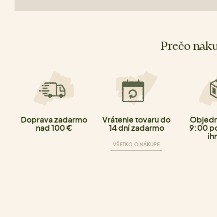
Prečo naku
Doprava zadarmo
Vrátenie tovaru do
Objedn
nad 100 €
14 dní zadarmo
9:00 p
ih
VŠETKO O NÁKUPE