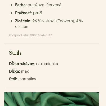
Farba:
oranžovo-červená
Pružnosť:
pruží
Zloženie:
96 % viskóza (Ecovero), 4 %
elastan
Kód produktu: 30003774-3143
Strih
Dĺžka rukávov:
na ramienka
Dĺžka:
maxi
Strih:
normálny