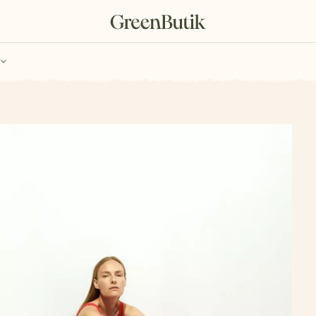
ch
Poukazy