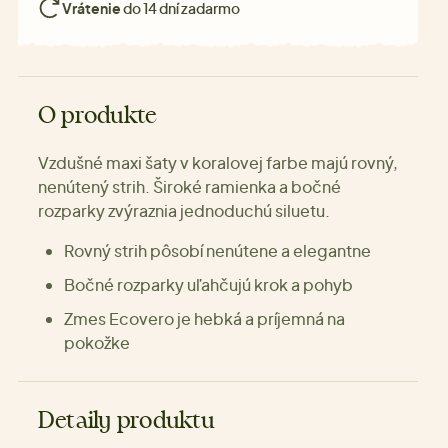
Vrátenie
do 14 dní zadarmo
O produkte
Vzdušné maxi šaty v koralovej farbe majú rovný,
nenútený strih. Široké ramienka a bočné
rozparky zvýraznia jednoduchú siluetu.
Rovný strih pôsobí nenútene a elegantne
Bočné rozparky uľahčujú krok a pohyb
Zmes Ecovero je hebká a príjemná na
pokožke
Detaily produktu