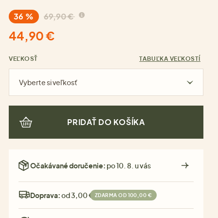
36 %
69,90 €
44,90 €
VEĽKOSŤ
TABUĽKA VEĽKOSTÍ
Vyberte si veľkosť
PRIDAŤ DO KOŠÍKA
Očakávané doručenie:
po 10. 8. u vás
Doprava:
od 3,00 €
ZDARMA OD 100,00 €