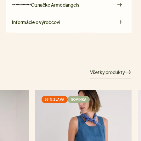
O značke
Armedangels
Informácie o výrobcovi
Všetky produkty
35 % ZĽAVA
NOVINKA