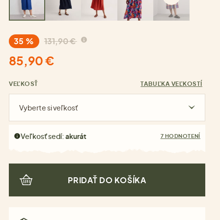
35 %
131,90 €
85,90 €
VEĽKOSŤ
TABUĽKA VEĽKOSTÍ
Vyberte si veľkosť
Veľkosť sedí:
akurát
7 HODNOTENÍ
PRIDAŤ DO KOŠÍKA