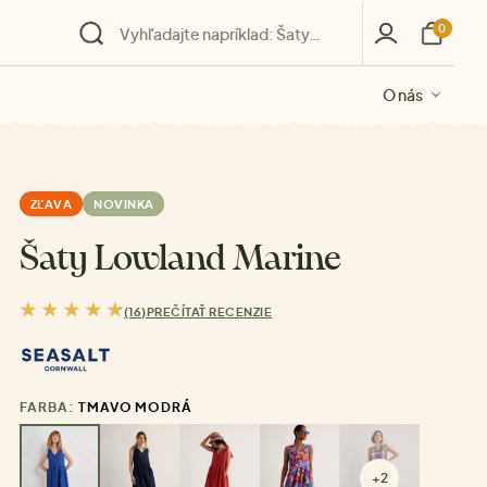
0
O nás
O nás
O nás
O nás
O nás
ZĽAVA
NOVINKA
Šaty Lowland Marine
(16)
PREČÍTAŤ RECENZIE
FARBA:
TMAVO MODRÁ
+2