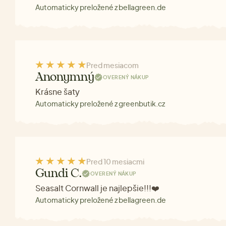
Automaticky preložené z bellagreen.de
Pred mesiacom
Anonymný
OVERENÝ NÁKUP
Krásne šaty
Automaticky preložené z greenbutik.cz
Pred 10 mesiacmi
Gundi C.
OVERENÝ NÁKUP
Seasalt Cornwall je najlepšie!!!❤️
Automaticky preložené z bellagreen.de