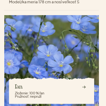
Model/ka meria 178 cm a nosí veľkosť S
ľan
Zloženie:
100 % ľan
Pružnosť:
nepruží