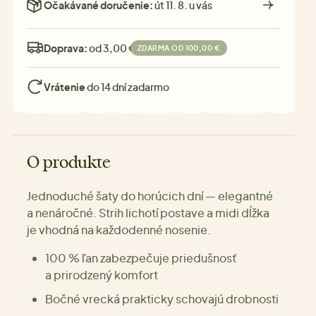
Očakávané doručenie:
út 11. 8. u vás
Doprava:
od 3,00 €
ZDARMA OD 100,00 €
Vrátenie
do 14 dní zadarmo
O produkte
Jednoduché šaty do horúcich dní — elegantné
a nenáročné. Strih lichotí postave a midi dĺžka
je vhodná na každodenné nosenie.
100 % ľan zabezpečuje priedušnosť
a prirodzený komfort
Bočné vrecká prakticky schovajú drobnosti