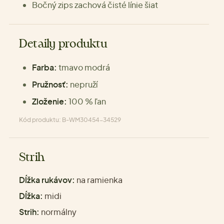
Bočný zips zachová čisté línie šiat
Detaily produktu
Farba:
tmavo modrá
Pružnosť:
nepruží
Zloženie:
100 % ľan
Kód produktu: B-WM30454-34529
Strih
Dĺžka rukávov:
na ramienka
Dĺžka:
midi
Strih:
normálny