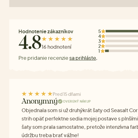
Hodnotenie zákazníkov
5
4
4.8
3
2
16 hodnotení
1
Pre pridanie recenzie
sa prihláste
.
Pred 15 dňami
Anonymný
OVERENÝ NÁKUP
Objednala som si už druhýkrát šaty od Seasalt Cor
strih opäť perfektne sedia mojej postave s plnšími
šaty som prala samostatne, pretože intenzívna fa
údržbu treba brať vážne!