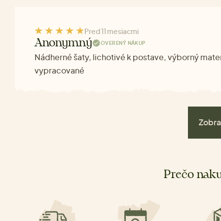
Pred 11 mesiacmi
Anonymný
OVERENÝ NÁKUP
Nádherné šaty, lichotivé k postave, výborný mater
vypracované
Zobra
Prečo naku