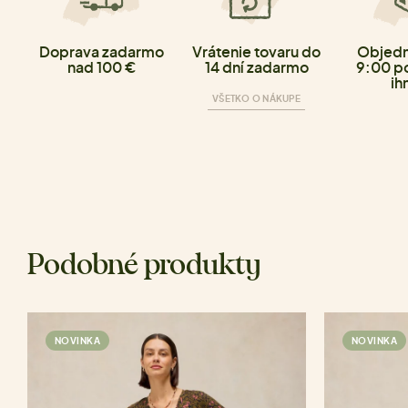
Doprava zadarmo
Vrátenie tovaru do
Objedn
nad 100 €
14 dní zadarmo
9:00 p
ih
VŠETKO O NÁKUPE
Podobné produkty
NOVINKA
NOVINKA