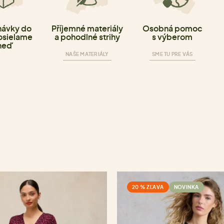
ávky do
Příjemné materiály
Osobná pomoc
osielame
a pohodlné strihy
s výberom
neď
NAŠE MATERIÁLY
SME TU PRE VÁS
20 % ZĽAVA
NOVINKA