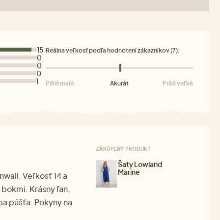
15
Reálna veľkosť podľa hodnotení zákazníkov (7):
0
0
0
1
Príliš malé
Akurát
Príliš veľké
ZAKÚPENÝ PRODUKT
Šaty Lowland
Marine
nwall. Veľkosť 14 a
 bokmi. Krásny ľan,
rba púšťa. Pokyny na