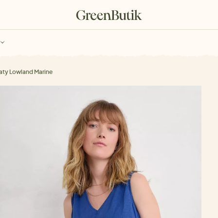
ch
Poukazy
aty Lowland Marine