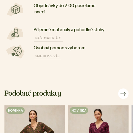
Objednávky do 9:00 posielame
ihneď
Příjemné materiály a pohodlné strihy
NAŠE MATERIÁLY
Osobná pomoc s výberom
SME TU PRE VÁS
Podobné produkty
NOVINKA
NOVINKA