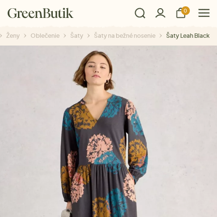
0
Ženy
Oblečenie
Šaty
Šaty na bežné nosenie
Šaty Leah Black