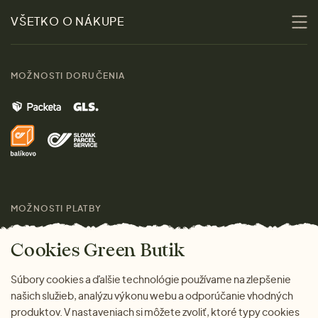
Udržateľnosť
Zľavy
VŠETKO O NÁKUPE
Materiály
Ženy
Sprievodca veľkosťami
Kontakt
MOŽNOSTI DORUČENIA
Muži
Vrátenie tovaru zdarma
Značky
Domov
Doprava a platba
Pre médiá
Darčeky
Výhody nákupu u nás
Láskavý magazín
MOŽNOSTI PLATBY
Cookies Green Butik
Súbory cookies a ďalšie technológie používame na zlepšenie
našich služieb, analýzu výkonu webu a odporúčanie vhodných
produktov. V nastaveniach si môžete zvoliť, ktoré typy cookies