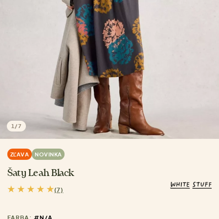
1
/
7
ZĽAVA
NOVINKA
Šaty Leah Black
(7)
FARBA:
#N/A