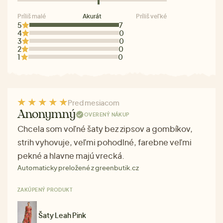
Príliš malé
Akurát
Príliš veľké
5
7
4
0
3
0
2
0
1
0
Pred mesiacom
Anonymný
OVERENÝ NÁKUP
Chcela som voľné šaty bez zipsov a gombíkov,
strih vyhovuje, veľmi pohodlné, farebne veľmi
pekné a hlavne majú vrecká.
Automaticky preložené z greenbutik.cz
ZAKÚPENÝ PRODUKT
Šaty Leah Pink