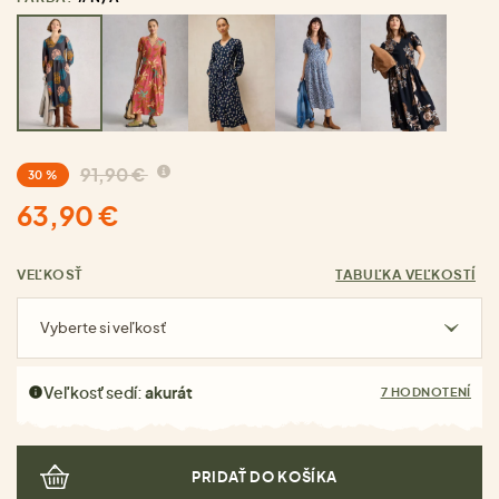
91,90 €
30 %
63,90 €
VEĽKOSŤ
TABUĽKA VEĽKOSTÍ
Vyberte si veľkosť
Veľkosť sedí:
akurát
7 HODNOTENÍ
PRIDAŤ DO KOŠÍKA