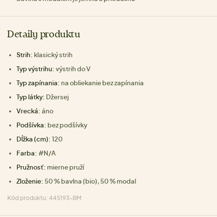
Detaily produktu
Strih:
klasický strih
Typ výstrihu:
výstrih do V
Typ zapínania:
na obliekanie bez zapínania
Typ látky:
Džersej
Vrecká:
áno
Podšívka:
bez podšívky
Dĺžka (cm):
120
Farba:
#N/A
Pružnosť:
mierne pruží
Zloženie:
50 % bavlna (bio), 50 % modal
Kód produktu: 445193-BM