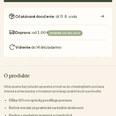
Očakávané doručenie:
út 11. 8. u vás
Doprava:
od 3,00 €
ZDARMA OD 100,00 €
Vrátenie
do 14 dní zadarmo
O produkte
Dlhá silueta šiat pôsobí upravene a hodí sa do chladnejšieho počasia.
Vrecká a zmes bavlny s modalom ponúkajú praktickosť a pohodlie.
Dĺžka 120 cm opticky predlžuje postavu
Bočné vrecká sú praktické na bežné drobnosti
Bavlna s modalom je jemná a priedušná