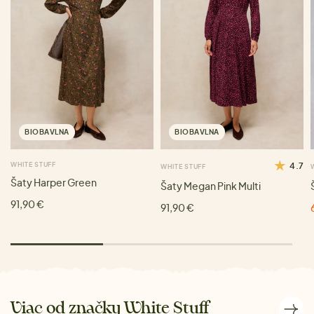
BIOBAVLNA
BIOBAVLNA
WHITE STUFF
4.7
WHITE STUFF
Šaty Harper Green
Šaty Megan Pink Multi
91,90 €
91,90 €
Viac od značky White Stuff