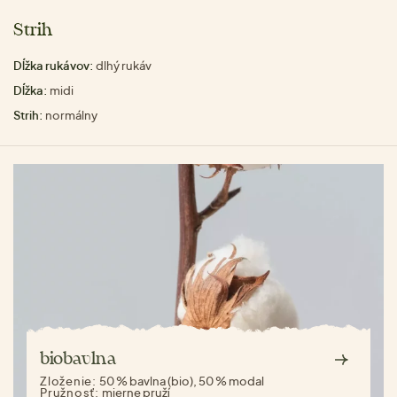
Strih
Dĺžka rukávov:
dlhý rukáv
Dĺžka:
midi
Strih:
normálny
biobavlna
Zloženie:
50 % bavlna (bio), 50 % modal
Pružnosť:
mierne pruží