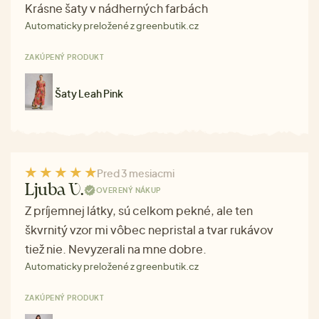
Krásne šaty v nádherných farbách
Automaticky preložené z greenbutik.cz
ZAKÚPENÝ PRODUKT
Šaty Leah Pink
Pred 3 mesiacmi
Ljuba V.
OVERENÝ NÁKUP
Z príjemnej látky, sú celkom pekné, ale ten
škvrnitý vzor mi vôbec nepristal a tvar rukávov
tiež nie. Nevyzerali na mne dobre.
Automaticky preložené z greenbutik.cz
ZAKÚPENÝ PRODUKT