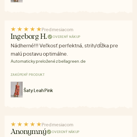
Pred mesiacom
Ingeborg H.
OVERENÝ NÁKUP
Nádherné!!! Veľkosť perfektná, strih/dĺžka pre
malú postavu optimálne.
Automaticky preložené z bellagreen.de
ZAKÚPENÝ PRODUKT
Šaty Leah Pink
Pred mesiacom
Anonymný
OVERENÝ NÁKUP