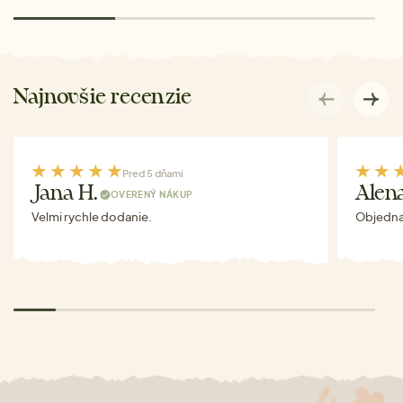
Najnovšie recenzie
Pred 5 dňami
Jana H.
Alen
OVERENÝ NÁKUP
Velmi rychle dodanie.
Objednav